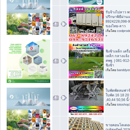
รับจ้างไปลาว พ
ปรึกษาพิธีผ่าน
8924228,098-9
ของไทย-ลาว
เริ่มโดย
coolprod
»
ชิงช้าเหล็ก เคร
เหล็ก กลางแจ้
สพฐ. | 081-912
ชิงช้า
เริ่มโดย
banddye
ใบพัดพัดลมฟาร์ม
ใบพัด 16 18 20
,40,44 50,56 นิ้
เริ่มโดย
totoshop
ขายคอนโดเดอะ
(รหัสทรัพย์ 20