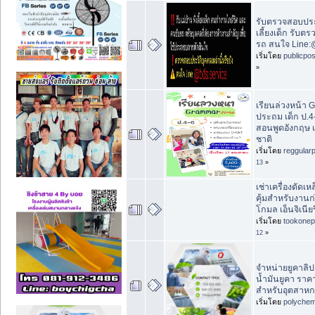
รับตรวจสอบประวั
เลี้ยงเด็ก รับ
รถ สนใจ Line:
เริ่มโดย
publicpo
»
เรียนล่วงหน้า 
ประถม เด็ก ป.4
สอนพูดอังกฤษ เ
ชาติ
เริ่มโดย
reggular
13
»
เช่าเครื่องดัดเห
คุ้มสำหรับงานก
โกมล เอ็นจิเนียร
เริ่มโดย
tookonep
12
»
จำหน่ายยูคาลิป
น้ำมันยูคา รา
สำหรับอุตสาหก
เริ่มโดย
polychem