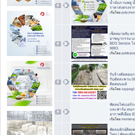
น้ำมันกานพลู น
ราคาส่งตรงจากผ
เริ่มโดย
polychem
เช็คหมายจับ ตร
อาชญากรรม และค
BDS Service โ
9883.
เริ่มโดย
publicpo
รับจ้างตัดคอนก
รับตัดสะพาน 0
ติดต่อนนท์
เริ่มโดย
sayjung1
พัดลมไฟเบอร์
และฟาร์ม ทนก
อากาศดีเยี่ยม 
เริ่มโดย
memiera
พัดลมยักษ์ติด
ใหญ่ | พัดลมยักษ