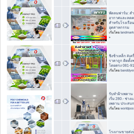
พัดลมฟาร์ม: ส
อากาศและลดค
สำหรับโรงเรือ
อุตสาหกรรม
เริ่มโดย
landmar
»
ชิงช้าเหล็ก #เค
ราคาถูก ติดตั้
โดยตรง 081-91
เริ่มโดย
banddye
รับทำฝ้าเพดาน 
เริ่ม 280.- ช่าง
เพดาน ประสบกา
เริ่มโดย
worldpos
โรงงานขายส่งน