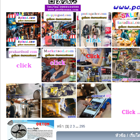
หน้า: [
1
]
2
3
...
295
หัวข้อ
/
เริ่มโ