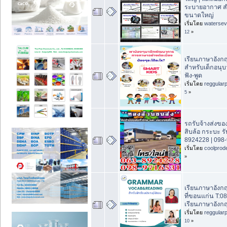
ระบายอากาศ สำห
ขนาดใหญ่
เริ่มโดย
waterse
12
»
เรียนภาษาอังก
สำหรับเด็กอนุบา
ฟัง-พูด
เริ่มโดย
reggular
5
»
รถรับจ้างส่งขอ
สิบล้อ กระบะ รั
8924228 | 098
เริ่มโดย
coolprod
»
เรียนภาษาอังก
ที่ขอนแก่น T:0
เรียนภาษาอังกฤ
เริ่มโดย
reggular
10
»