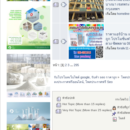
บางนา เขตพร
กรุงเทพฯ
เริ่มโดย
homeline
ราคาแอร์บ้าน 
ถูก โปรโมชั่นฟร
ดวง ซัพพลาย 0
เริ่มโดย
foraliv11
หน้า: [
1
]
2
3
...
295
รับโปรโมทเว็บไซต์ google, รับทำ seo ราคาถูก
»
โพสปร
ลงประกาศฟรีออนไลน์, โพสประกาศฟรี Seo
หัวข้อปกติ
กระโดดไป:
Hot Topic (More than 15 replies)
หัวข้อที่ถู
Very Hot Topic (More than 25 replies)
หัวข้อติดห
โพลล์