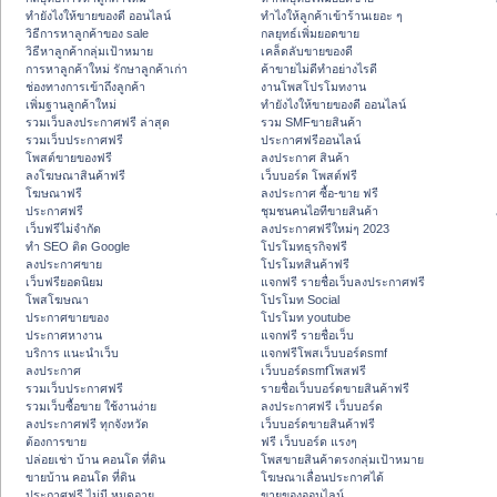
ทํายังไงให้ขายของดี ออนไลน์
ทําไงให้ลูกค้าเข้าร้านเยอะ ๆ
วิธีการหาลูกค้าของ sale
กลยุทธ์เพิ่มยอดขาย
วิธีหาลูกค้ากลุ่มเป้าหมาย
เคล็ดลับขายของดี
การหาลูกค้าใหม่ รักษาลูกค้าเก่า
ค้าขายไม่ดีทำอย่างไรดี
ช่องทางการเข้าถึงลูกค้า
งานโพสโปรโมทงาน
เพิ่มฐานลูกค้าใหม่
ทํายังไงให้ขายของดี ออนไลน์
รวมเว็บลงประกาศฟรี ล่าสุด
รวม SMFขายสินค้า
รวมเว็บประกาศฟรี
ประกาศฟรีออนไลน์
โพสต์ขายของฟรี
ลงประกาศ สินค้า
ลงโฆษณาสินค้าฟรี
เว็บบอร์ด โพสต์ฟรี
โฆษณาฟรี
ลงประกาศ ซื้อ-ขาย ฟรี
ประกาศฟรี
ชุมชนคนไอทีขายสินค้า
เว็บฟรีไม่จำกัด
ลงประกาศฟรีใหม่ๆ 2023
ทำ SEO ติด Google
โปรโมทธุรกิจฟรี
ลงประกาศขาย
โปรโมทสินค้าฟรี
เว็บฟรียอดนิยม
แจกฟรี รายชื่อเว็บลงประกาศฟรี
โพสโฆษณา
โปรโมท Social
ประกาศขายของ
โปรโมท youtube
ประกาศหางาน
แจกฟรี รายชื่อเว็บ
บริการ แนะนำเว็บ
แจกฟรีโพสเว็บบอร์ดsmf
ลงประกาศ
เว็บบอร์ดsmfโพสฟรี
รวมเว็บประกาศฟรี
รายชื่อเว็บบอร์ดขายสินค้าฟรี
รวมเว็บซื้อขาย ใช้งานง่าย
ลงประกาศฟรี เว็บบอร์ด
ลงประกาศฟรี ทุกจังหวัด
เว็บบอร์ดขายสินค้าฟรี
ต้องการขาย
ฟรี เว็บบอร์ด แรงๆ
ปล่อยเช่า บ้าน คอนโด ที่ดิน
โพสขายสินค้าตรงกลุ่มเป้าหมาย
ขายบ้าน คอนโด ที่ดิน
โฆษณาเลื่อนประกาศได้
ประกาศฟรี ไม่มี หมดอายุ
ขายของออนไลน์