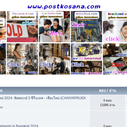
ดย
ตอบ
/
อ่าน
่ 2024: ชัยพฤกษ์ 3 ซีรีนเลค - เชียงใหม่ (CHAIYAPRUEK
0 ตอบ
11585 อ่าน
hon
eatments in Bangkok 2024
0 ตอบ