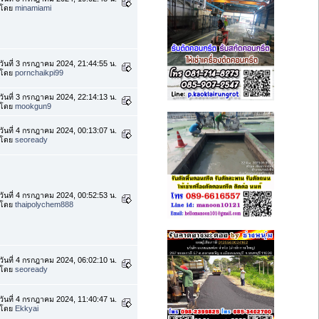
โดย
minamiami
วันที่ 3 กรกฎาคม 2024, 21:44:55 น.
โดย
pornchaikpi99
วันที่ 3 กรกฎาคม 2024, 22:14:13 น.
โดย
mookgun9
วันที่ 4 กรกฎาคม 2024, 00:13:07 น.
โดย
seoready
วันที่ 4 กรกฎาคม 2024, 00:52:53 น.
โดย
thaipolychem888
วันที่ 4 กรกฎาคม 2024, 06:02:10 น.
โดย
seoready
วันที่ 4 กรกฎาคม 2024, 11:40:47 น.
โดย
Ekkyai