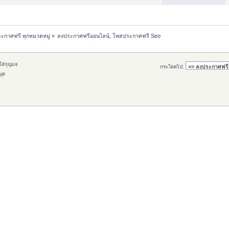
ะกาศฟรี ทุกหมวดหมู่
»
ลงประกาศฟรีออนไลน์, โพสประกาศฟรี Seo
กใส่กุญแจ
กระโดดไป:
มุด