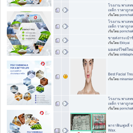
โรงงาน พาเลทพ
เหล็ก ราคาถู
เริ่มโดย
pornchai
โรงงาน พาเลทพ
เหล็ก ราคาถู
เริ่มโดย
pornchai
ขายส่งกระเป๋าช
เริ่มโดย
Ekkyai
มอเตอร์ไซด์ใหม
เริ่มโดย
siritidap
Best Facial Tr
เริ่มโดย
minamia
โรงงาน พาเลทพ
เหล็ก ราคาถู
เริ่มโดย
pornchai
พาราฟินฟูลลี่ ร
Wax.