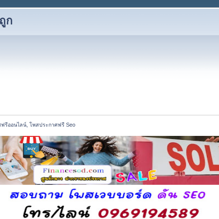
ถูก
ฟรีออนไลน์, โพสประกาศฟรี Seo