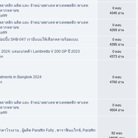
ลาสติก ผลิต และ จำหน่ายพาเลท พาเลทพสติก พาเลท
0 ตอบ
กหลากหลายข
4345 อ่าน
kpi99
ลาสติก ผลิต และ จำหน่ายพาเลท พาเลทพสติก พาเลท
0 ตอบ
กหลากหลายข
4269 อ่าน
kpi99
้อปปิ้ง SHB-047 เรามีแบบให้เลือกหลายร้อยแบบ.
0 ตอบ
4395 อ่าน
่ 2024: แลมเบรตต้า Lambretta V 200 GP ปี 2023
0 ตอบ
hon
4373 อ่าน
eatments in Bangkok 2024
0 ตอบ
mi
4760 อ่าน
ลาสติก ผลิต และ จำหน่ายพาเลท พาเลทพสติก พาเลท
0 ตอบ
กหลากหลายข
4504 อ่าน
kpi99
าคาโรงงาน , ผู้ผลิต Paraffin Fully , พาราฟินแว็กซ์, Paraffin
82 ตอบ
18905 อ่าน