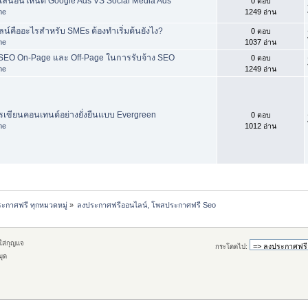
์อันไหนดี Google Ads VS Social Media Ads
0 ตอบ
me
1249 อ่าน
์คืออะไรสำหรับ SMEs ต้องทำเริ่มต้นยังไง?
0 ตอบ
me
1037 อ่าน
SEO On-Page และ Off-Page ในการรับจ้าง SEO
0 ตอบ
me
1249 อ่าน
รเขียนคอนเทนต์อย่างยั่งยืนแบบ Evergreen
0 ตอบ
me
1012 อ่าน
ะกาศฟรี ทุกหมวดหมู่
»
ลงประกาศฟรีออนไลน์, โพสประกาศฟรี Seo
กใส่กุญแจ
กระโดดไป:
มุด