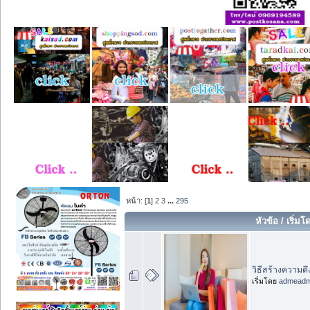
หน้า: [
1
]
2
3
...
295
หัวข้อ
/
เริ่ม
วิธีสร้างความ
เริ่มโดย
admead