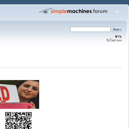
ข่าว:
รับโพส seo