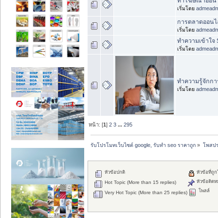
ทำโฆษณาออนไลน
เริ่มโดย
admead
การตลาดออนไลน
เริ่มโดย
admead
ทำความเข้าใจ 
เริ่มโดย
admead
ทำความรู้จักกา
เริ่มโดย
admead
หน้า: [
1
]
2
3
...
295
รับโปรโมทเว็บไซต์ google, รับทำ seo ราคาถูก
»
โพสปร
หัวข้อปกติ
หัวข้อที่ถู
หัวข้อติดห
Hot Topic (More than 15 replies)
โพลล์
Very Hot Topic (More than 25 replies)