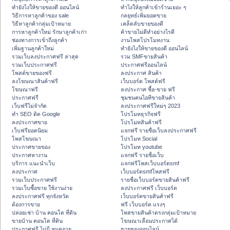
ทํายังไงให้ขายของดี ออนไลน์
ทําไงให้ลูกค้าเข้าร้านเยอะ ๆ
วิธีการหาลูกค้าของ sale
กลยุทธ์เพิ่มยอดขาย
วิธีหาลูกค้ากลุ่มเป้าหมาย
เคล็ดลับขายของดี
การหาลูกค้าใหม่ รักษาลูกค้าเก่า
ค้าขายไม่ดีทำอย่างไรดี
ช่องทางการเข้าถึงลูกค้า
งานโพสโปรโมทงาน
เพิ่มฐานลูกค้าใหม่
ทํายังไงให้ขายของดี ออนไลน์
รวมเว็บลงประกาศฟรี ล่าสุด
รวม SMFขายสินค้า
รวมเว็บประกาศฟรี
ประกาศฟรีออนไลน์
โพสต์ขายของฟรี
ลงประกาศ สินค้า
ลงโฆษณาสินค้าฟรี
เว็บบอร์ด โพสต์ฟรี
โฆษณาฟรี
ลงประกาศ ซื้อ-ขาย ฟรี
ประกาศฟรี
ชุมชนคนไอทีขายสินค้า
เว็บฟรีไม่จำกัด
ลงประกาศฟรีใหม่ๆ 2023
ทำ SEO ติด Google
โปรโมทธุรกิจฟรี
ลงประกาศขาย
โปรโมทสินค้าฟรี
เว็บฟรียอดนิยม
แจกฟรี รายชื่อเว็บลงประกาศฟรี
โพสโฆษณา
โปรโมท Social
ประกาศขายของ
โปรโมท youtube
ประกาศหางาน
แจกฟรี รายชื่อเว็บ
บริการ แนะนำเว็บ
แจกฟรีโพสเว็บบอร์ดsmf
ลงประกาศ
เว็บบอร์ดsmfโพสฟรี
รวมเว็บประกาศฟรี
รายชื่อเว็บบอร์ดขายสินค้าฟรี
รวมเว็บซื้อขาย ใช้งานง่าย
ลงประกาศฟรี เว็บบอร์ด
ลงประกาศฟรี ทุกจังหวัด
เว็บบอร์ดขายสินค้าฟรี
ต้องการขาย
ฟรี เว็บบอร์ด แรงๆ
ปล่อยเช่า บ้าน คอนโด ที่ดิน
โพสขายสินค้าตรงกลุ่มเป้าหมาย
ขายบ้าน คอนโด ที่ดิน
โฆษณาเลื่อนประกาศได้
ประกาศฟรี ไม่มี หมดอายุ
ขายของออนไลน์