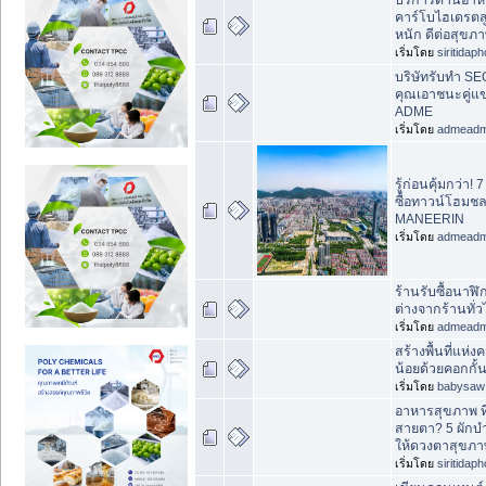
คาร์โบไฮเดรตสู
หนัก ดีต่อสุขภ
เริ่มโดย
siritidap
บริษัทรับทำ SEO
คุณเอาชนะคู่แข่
ADME
เริ่มโดย
admead
รู้ก่อนคุ้มกว่า! 
ซื้อทาวน์โฮมชลบ
MANEERIN
เริ่มโดย
admead
ร้านรับซื้อนาฬ
ต่างจากร้านทั่
เริ่มโดย
admead
สร้างพื้นที่แห่ง
น้อยด้วยคอกกั้น
เริ่มโดย
babysaw
อาหารสุขภาพ ที
สายตา? 5 ผักบำ
ให้ดวงตาสุขภาพ
เริ่มโดย
siritidap