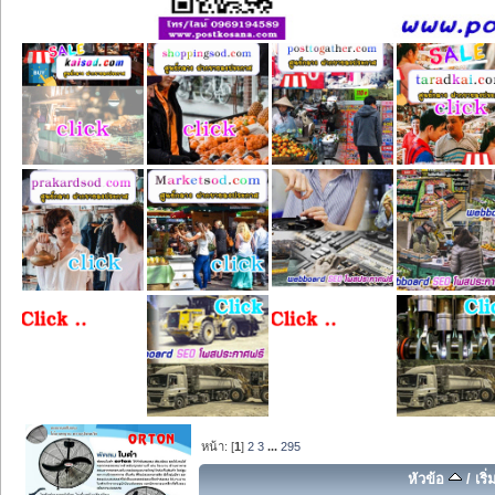
หน้า: [
1
]
2
3
...
295
หัวข้อ
/
เริ