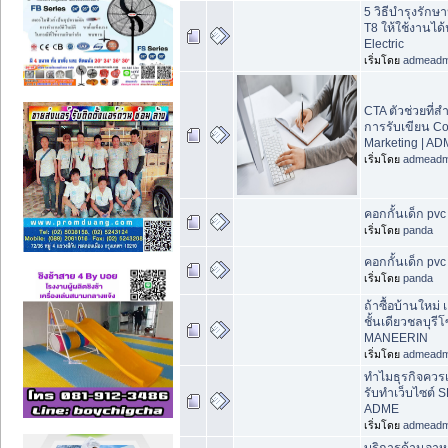
5 วิธีบำรุงรัก
T8 ให้ใช้งานได
Electric
เริ่มโดย
admead
CTA ตัวช่วยที่
การรับเขียน Co
Marketing | A
เริ่มโดย
admead
คอกกั้นเด็ก pvc 
เริ่มโดย
panda
คอกกั้นเด็ก pvc 
เริ่มโดย
panda
ถ้าซื้อบ้านใหม่ 
ชั้นเดียวชลบุรี
MANEERIN
เริ่มโดย
admead
ทำไมธุรกิจควรเ
รับทำเว็บไซต์ S
ADME
เริ่มโดย
admead
บริการด้านอาห