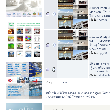
(Owner Post) ป
Mansion -บ้าน 5
ใจกลางกรุงเทพ
เริ่มโดย
ryry005
(Owner Post) ปล
WHITE MANSIO
ชั้นหรู ใจกลาง
ทองหล่อซอย
เริ่มโดย
ryry005
10 อาหารสุขภ
เสี่ยงมะเร็งปาก
เป็นธรรมชาติ
เริ่มโดย
siritidap
หน้า: [
1
]
2
3
...
295
รับโปรโมทเว็บไซต์ google, รับทำ seo ราคาถูก
»
โพสปร
ลงประกาศฟรีออนไลน์, โพสประกาศฟรี Seo