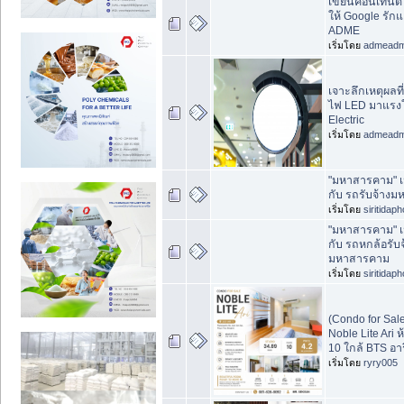
เขียนคอนเทนต์
ให้ Google รักแ
ADME
เริ่มโดย
admead
เจาะลึกเหตุผลท
ไฟ LED มาแรงใน
Electric
เริ่มโดย
admead
"มหาสารคาม" เ
กับ รถรับจ้าง
เริ่มโดย
siritidap
"มหาสารคาม" เ
กับ รถหกล้อรับจ
มหาสารคาม
เริ่มโดย
siritidap
(Condo for Sa
Noble Lite Ari ห
10 ใกล้ BTS อาร
เริ่มโดย
ryry005