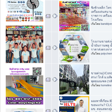
ชิงช้าเหล็ก โท
เครื่องเล่นสนา
ราชการ เครื่อง
โรงเรียน
เริ่มโดย
banddye
โรงงานขายส่งน
น้ำมันกานพลู น
ราคาส่งตรงจากผ
เริ่มโดย
polychem
ขายด่วน] iCond
สระ! ใกล้ ม.มหิ
พุทธมณฑล (รหั
เริ่มโดย
homeline
มองหาที่เรียน I
ขอนแก่น? CL
มข. สอนสดกลุ่ม