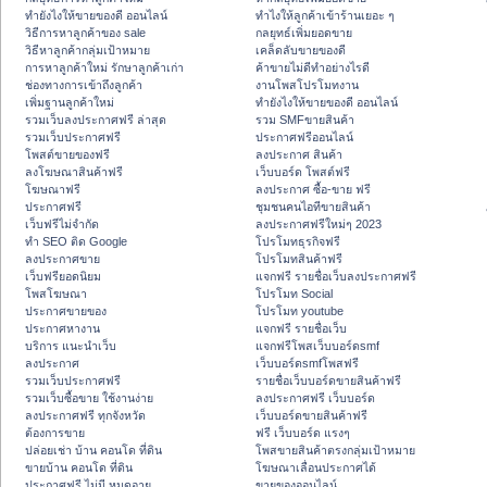
ทํายังไงให้ขายของดี ออนไลน์
ทําไงให้ลูกค้าเข้าร้านเยอะ ๆ
วิธีการหาลูกค้าของ sale
กลยุทธ์เพิ่มยอดขาย
วิธีหาลูกค้ากลุ่มเป้าหมาย
เคล็ดลับขายของดี
การหาลูกค้าใหม่ รักษาลูกค้าเก่า
ค้าขายไม่ดีทำอย่างไรดี
ช่องทางการเข้าถึงลูกค้า
งานโพสโปรโมทงาน
เพิ่มฐานลูกค้าใหม่
ทํายังไงให้ขายของดี ออนไลน์
รวมเว็บลงประกาศฟรี ล่าสุด
รวม SMFขายสินค้า
รวมเว็บประกาศฟรี
ประกาศฟรีออนไลน์
โพสต์ขายของฟรี
ลงประกาศ สินค้า
ลงโฆษณาสินค้าฟรี
เว็บบอร์ด โพสต์ฟรี
โฆษณาฟรี
ลงประกาศ ซื้อ-ขาย ฟรี
ประกาศฟรี
ชุมชนคนไอทีขายสินค้า
เว็บฟรีไม่จำกัด
ลงประกาศฟรีใหม่ๆ 2023
ทำ SEO ติด Google
โปรโมทธุรกิจฟรี
ลงประกาศขาย
โปรโมทสินค้าฟรี
เว็บฟรียอดนิยม
แจกฟรี รายชื่อเว็บลงประกาศฟรี
โพสโฆษณา
โปรโมท Social
ประกาศขายของ
โปรโมท youtube
ประกาศหางาน
แจกฟรี รายชื่อเว็บ
บริการ แนะนำเว็บ
แจกฟรีโพสเว็บบอร์ดsmf
ลงประกาศ
เว็บบอร์ดsmfโพสฟรี
รวมเว็บประกาศฟรี
รายชื่อเว็บบอร์ดขายสินค้าฟรี
รวมเว็บซื้อขาย ใช้งานง่าย
ลงประกาศฟรี เว็บบอร์ด
ลงประกาศฟรี ทุกจังหวัด
เว็บบอร์ดขายสินค้าฟรี
ต้องการขาย
ฟรี เว็บบอร์ด แรงๆ
ปล่อยเช่า บ้าน คอนโด ที่ดิน
โพสขายสินค้าตรงกลุ่มเป้าหมาย
ขายบ้าน คอนโด ที่ดิน
โฆษณาเลื่อนประกาศได้
ประกาศฟรี ไม่มี หมดอายุ
ขายของออนไลน์