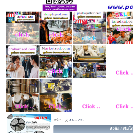
หน้า:
1
[
2
]
3
4
...
296
หัวข้อ
/
เริ่มโ