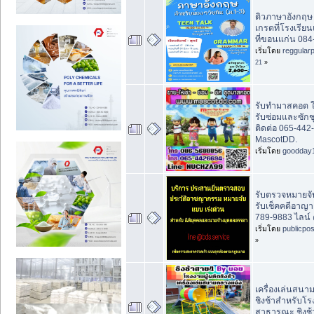
ติวภาษาอังกฤษ ม
เกรดที่โรงเรีย
ที่ขอนแก่น 084
เริ่มโดย
reggular
21
»
รับทำมาสคอต ใ
รับซ่อมและซักช
ติดต่อ 065-442
MascotDD.
เริ่มโดย
goodday
รับตรวจหมายจั
รับเช็คคดีอาญา
789-9883 ไลน์ 
เริ่มโดย
publicpo
»
เครื่องเล่นสนา
ชิงช้าสำหรับโร
สาธารณะ ชิงช้