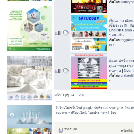
เริ่มโดย
factoryd
เรียนภาษาอังกฤษ
เข้มระยะสั้น สอ
English Camp 
ขอนแก่น.
เริ่มโดย
reggular
16
»
พัดลมฟาร์ม ร
คุณภาพสูง ประ
ทนทาน | Over I
เริ่มโดย
prakardt
»
หน้า:
1
[
2
]
3
4
...
296
รับโปรโมทเว็บไซต์ google, รับทำ seo ราคาถูก
»
โพสปร
ลงประกาศฟรีออนไลน์, โพสประกาศฟรี Seo
หัวข้อปกติ
กระโดดไป: