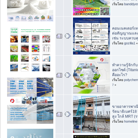
เริ่มโดย
banddye
คอนเนคเตอร์เหลี
ต่อสัญญาณและ
เช่น ระบบควบคุ
เริ่มโดย
gozilla1
ทำความรู้จักกั
ออกไซด์ (Titan
คืออะไร?
เริ่มโดย
polychem
7
»
ขายอาคารพาณิชย
รัตนาธิเบศร์18
สูง ใกล้ MRT (
เริ่มโดย
homeline