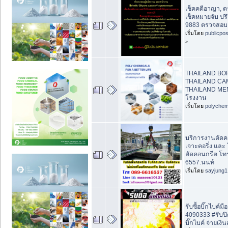
เช็คคดีอาญา, 
เช็คหมายจับ ปร
9883 ตรวจสอบคู่
เริ่มโดย
publicpo
»
THAILAND BO
THAILAND CA
THAILAND ME
โรงงาน
เริ่มโดย
polychem
บริการงานตัดคอ
เจาะคอริ่ง และ ใ
ตัดคอนกรีต โท
6557.นนท์
เริ่มโดย
sayjung1
รับซื้อบิ๊กไบค์ม
4090333 #รับป
บิ๊กไบค์ จ่ายเงิน