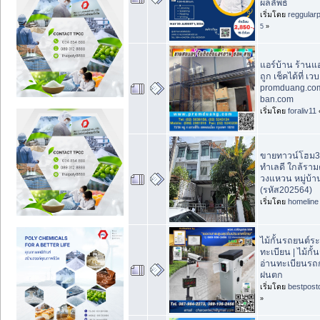
ผลลัพธ์
เริ่มโดย
reggular
5
»
แอร์บ้าน ร้าน
ถูก เช็คได้ที่ เวบ
promduang.com
ban.com
เริ่มโดย
foraliv11
ขายทาวน์โฮม3ชั
ทำเลดี ใกล้รา
วงแหวน หมู่บ้
(รหัส202564)
เริ่มโดย
homeline
ไม้กั้นรถยนต์ร
ทะเบียน | ไม้กั
อ่านทะเบียนร
ฝนตก
เริ่มโดย
bestpost
»