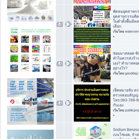
พัดลมอุตสาหกร
อุตสาหกรรมติด
ใบดำตั้งพื้นมี
เลือก.
เริ่มโดย
waterse
»
ซ่อมมาสคอต ซ
ทำไมควรส่งร้า
เอง? ทำมาสคอต 
อย่างไร?
เริ่มโดย
goodday
เช็คหมายจับ ตร
ตรวจสอบสัญญา
โทร:083-789-98
กันเอง
เริ่มโดย
publicpo
»
Sodium Benzoa
เบนโซเอต, จำห