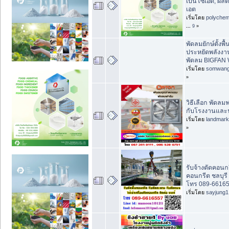
เบนโซเอต, ผลิ
เอต
เริ่มโดย
polychem
...
9
»
พัดลมยักษ์ตั้งพื
ประหยัดพลังงาน 
พัดลม BIGFAN
เริ่มโดย
somwan
»
วิธีเลือก พัดลม
กับโรงงานและ
เริ่มโดย
landmar
»
รับจ้างตัดคอนก
คอนกรีต ชลบุรี
โทร 089-66165
เริ่มโดย
sayjung1