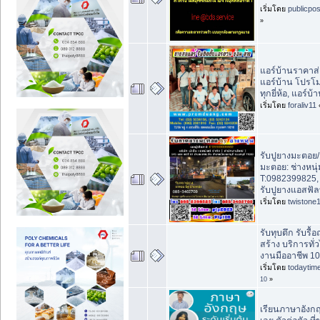
เริ่มโดย
publicpo
»
แอร์บ้านราคาส่
แอร์บ้าน โปรโม
ทุกยี่ห้อ, แอร์บ้
เริ่มโดย
foraliv11
รับปูยางมะตอย
มะตอย: ช่างหนุ่
T:0982399825,
รับปูยางแอสฟัล
เริ่มโดย
twistone
รับทุบตึก รับรื้
สร้าง บริการทั่
งานมืออาชีพ 10 
เริ่มโดย
todaytim
10
»
เรียนภาษาอังกฤ