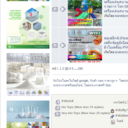
เครื่องเล่นสนา
ราชการ โทร 0
เครื่องเล่นสนา
เริ่มโดย
banddye
ท่อเฟล็กซ์ (Flex
เฟล็กซ์อลูมิเนีย
ผ้าใบเคลือบ P
เริ่มโดย
prakan1
หน้า:
1
2
[
3
]
4
5
...
295
รับโปรโมทเว็บไซต์ google, รับทำ seo ราคาถูก
»
โพสปร
ลงประกาศฟรีออนไลน์, โพสประกาศฟรี Seo
หัวข้อปกติ
กระโดดไป:
Hot Topic (More than 15 replies)
หัวข้อที่ถู
Very Hot Topic (More than 25 replies)
หัวข้อติดห
โพลล์