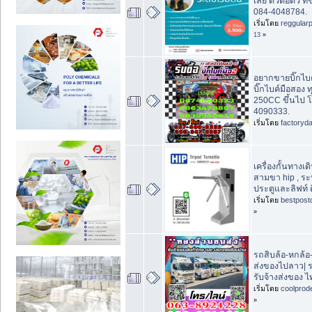
เลย ตัวต่อตัว ท
084-4048784.
เริ่มโดย
reggular
13
»
อยากขายบิ๊กไบค์
บิ๊กไบค์มือสอง
250CC ขึ้นไป 
4090333.
เริ่มโดย
factoryd
เครื่องกั้นทางเดิน
สามขา hip , ร
ประตูและลิฟท์ ต
เริ่มโดย
bestpost
»
รถสิบล้อ-หกล้อ
ส่งของไปลาว| 
รับจ้างส่งของ 
เริ่มโดย
coolprod
»