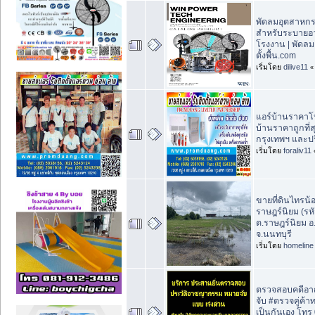
พัดลมอุตสาหกรร
สำหรับระบายอ
โรงงาน | พัดล
ตั้งพื้น.com
เริ่มโดย
dilive11
แอร์บ้านราคาโป
บ้านราคาถูกที่
กรุงเทพฯ และ
เริ่มโดย
foraliv11
ขายที่ดินไทรน้
ราษฎร์นิยม (รห
ต.ราษฎร์นิยม อ
จ.นนทบุรี
เริ่มโดย
homeline
ตรวจสอบคดีอา
จับ #ตรวจคู่ค้าท
เป็นกันเอง โท