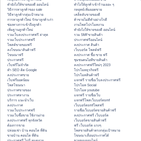
ทํายังไงให้ขายของดี ออนไลน์
ทําไงให้ลูกค้าเข้าร้านเยอะ ๆ
วิธีการหาลูกค้าของ sale
กลยุทธ์เพิ่มยอดขาย
วิธีหาลูกค้ากลุ่มเป้าหมาย
เคล็ดลับขายของดี
การหาลูกค้าใหม่ รักษาลูกค้าเก่า
ค้าขายไม่ดีทำอย่างไรดี
ช่องทางการเข้าถึงลูกค้า
งานโพสโปรโมทงาน
เพิ่มฐานลูกค้าใหม่
ทํายังไงให้ขายของดี ออนไลน์
รวมเว็บลงประกาศฟรี ล่าสุด
รวม SMFขายสินค้า
รวมเว็บประกาศฟรี
ประกาศฟรีออนไลน์
โพสต์ขายของฟรี
ลงประกาศ สินค้า
ลงโฆษณาสินค้าฟรี
เว็บบอร์ด โพสต์ฟรี
โฆษณาฟรี
ลงประกาศ ซื้อ-ขาย ฟรี
ประกาศฟรี
ชุมชนคนไอทีขายสินค้า
เว็บฟรีไม่จำกัด
ลงประกาศฟรีใหม่ๆ 2023
ทำ SEO ติด Google
โปรโมทธุรกิจฟรี
ลงประกาศขาย
โปรโมทสินค้าฟรี
เว็บฟรียอดนิยม
แจกฟรี รายชื่อเว็บลงประกาศฟรี
โพสโฆษณา
โปรโมท Social
ประกาศขายของ
โปรโมท youtube
ประกาศหางาน
แจกฟรี รายชื่อเว็บ
บริการ แนะนำเว็บ
แจกฟรีโพสเว็บบอร์ดsmf
ลงประกาศ
เว็บบอร์ดsmfโพสฟรี
รวมเว็บประกาศฟรี
รายชื่อเว็บบอร์ดขายสินค้าฟรี
รวมเว็บซื้อขาย ใช้งานง่าย
ลงประกาศฟรี เว็บบอร์ด
ลงประกาศฟรี ทุกจังหวัด
เว็บบอร์ดขายสินค้าฟรี
ต้องการขาย
ฟรี เว็บบอร์ด แรงๆ
ปล่อยเช่า บ้าน คอนโด ที่ดิน
โพสขายสินค้าตรงกลุ่มเป้าหมาย
ขายบ้าน คอนโด ที่ดิน
โฆษณาเลื่อนประกาศได้
ประกาศฟรี ไม่มี หมดอายุ
ขายของออนไลน์