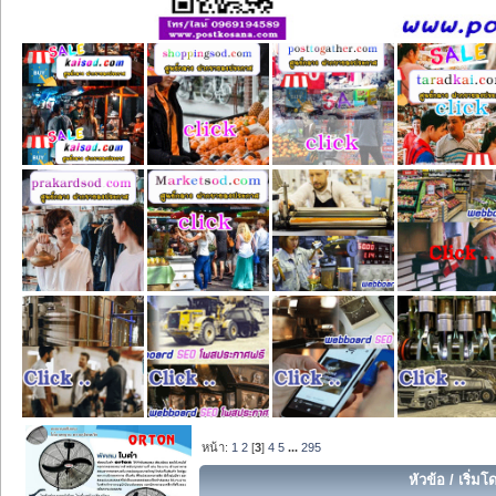
หน้า:
1
2
[
3
]
4
5
...
295
หัวข้อ
/
เริ่มโ