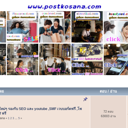
โดย
ตอบ
/
อ่าน
หม่ๆ รองรับ SEO และ youtube ,SMF เวบบอร์ดฟรี ,โพ
72 ตอบ
 ฟรี
63003 อ่าน
sana
«
1
2
3
...
5
»