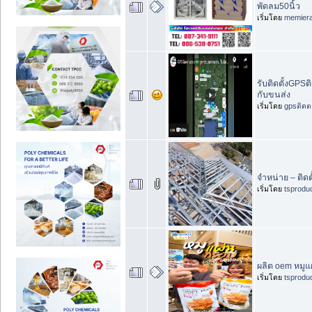
พัดลม50นิ้ว
เริ่มโดย
memier
รับติดตั้งGPSติ
กับขนส่ง
เริ่มโดย
gpsติดต
จำหน่าย – ติด
เริ่มโดย
tsprodu
ผลิต oem หมูแ
เริ่มโดย
tsprodu