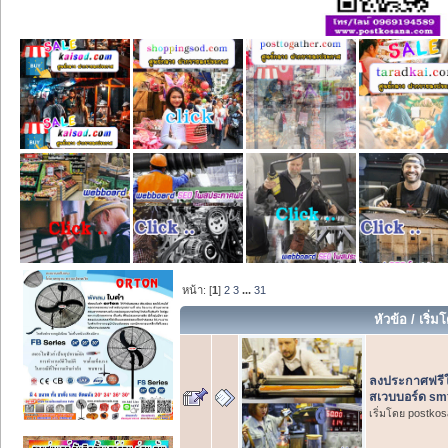
หน้า: [
1
]
2
3
...
31
หัวข้อ
/
เริ่ม
ลงประกาศฟรีใ
สเวบบอร์ด smf
เริ่มโดย postko