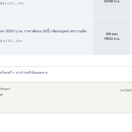
42438 อ่าน
es1
«
1
2
3
...
17
»
ราคา 9500 บาท, ราคาพัดลม 36นิ้ว พัดลมอุตสาหกรรมติด
309 ตอบ
78510 อ่าน
p1
«
1
2
3
...
21
»
านโพสฟรี
»
ฝากร้านฟรีเพิ่มยอดขาย
กใส่กุญแจ
กระโดดไ
มุด