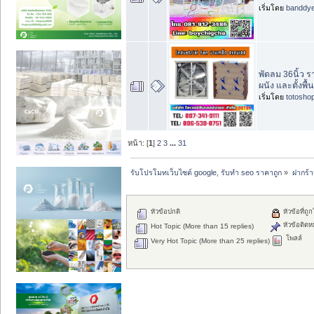
เริ่มโดย
banddy
พัดลม 36นิ้ว 
ผนัง และตั้งพื้น
เริ่มโดย
totosho
หน้า: [
1
]
2
3
...
31
รับโปรโมทเว็บไซต์ google, รับทำ seo ราคาถูก
»
ฝากร้
หัวข้อปกติ
หัวข้อที่ถู
หัวข้อติดห
Hot Topic (More than 15 replies)
โพลล์
Very Hot Topic (More than 25 replies)