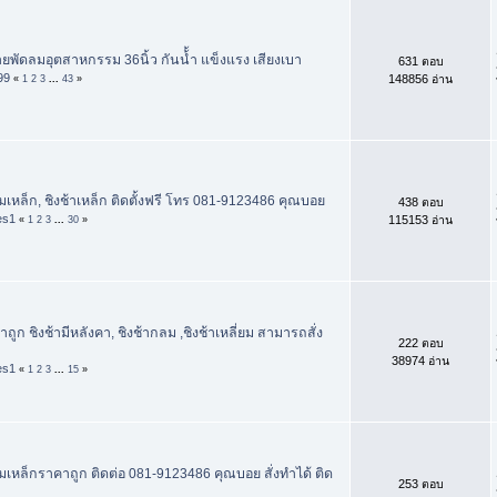
ายพัดลมอุตสาหกรรม 36นิ้ว กันน้้ำ แข็งแรง เสียงเบา
631 ตอบ
99
148856 อ่าน
«
1
2
3
...
43
»
มเหล็ก, ชิงช้าเหล็ก ติดตั้งฟรี โทร 081-9123486 คุณบอย
438 ตอบ
es1
115153 อ่าน
«
1
2
3
...
30
»
าถูก ชิงช้ามีหลังคา, ชิงช้ากลม ,ชิงช้าเหลี่ยม สามารถสั่ง
222 ตอบ
38974 อ่าน
es1
«
1
2
3
...
15
»
ามเหล็กราคาถูก ติดต่อ 081-9123486 คุณบอย สั่งทำได้ ติด
253 ตอบ