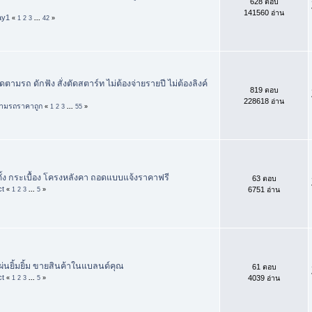
628 ตอบ
141560 อ่าน
ay1
«
1
2
3
...
42
»
ดตามรถ ดักฟัง สั่งตัดสตาร์ท ไม่ต้องจ่ายรายปี ไม่ต้องลิงค์
819 ตอบ
228618 อ่าน
ามรถราคาถูก
«
1
2
3
...
55
»
ตั้ง กระเบื้อง โครงหลังคา ถอดแบบแจ้งราคาฟรี
63 ตอบ
ct
6751 อ่าน
«
1
2
3
...
5
»
ผ่นยิ้มยิ้ม ขายสินค้าในแบลนด์คุณ
61 ตอบ
ct
4039 อ่าน
«
1
2
3
...
5
»