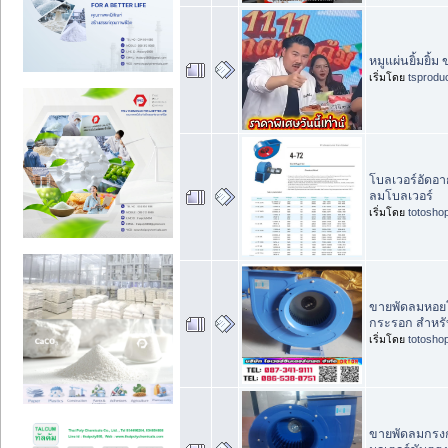
หมูแผ่นยิ้มยิ้ม
เริ่มโดย
tsprodu
โบลเวอร์อัดอา
ลมโบลเวอร์
เริ่มโดย
totosho
ขายพัดลมหอยโ
กระรอก สําหรับ
เริ่มโดย
totosho
ขายพัดลมกรงกร