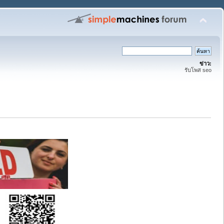
ข่าว:
รับโพส seo