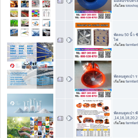
มอเตอร์ขับตรง
เริ่มโดย
totosho
พัดลม 50 นิ้ว 
ไฟ
เริ่มโดย
farmfan
พัดลมดูดเป่า 
เริ่มโดย
farmfan
พัดลมดูดเป่า 
,14,16,18,20,2
เริ่มโดย
farmfan