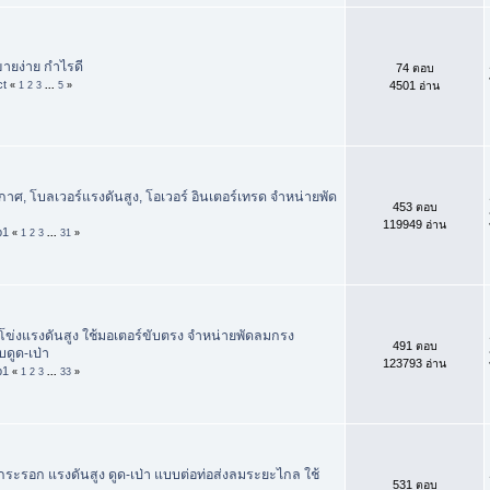
 ขายง่าย กำไรดี
74 ตอบ
ct
4501 อ่าน
«
1
2
3
...
5
»
กาศ, โบลเวอร์แรงดันสูง, โอเวอร์ อินเตอร์เทรด จำหน่ายพัด
453 ตอบ
119949 อ่าน
p1
«
1
2
3
...
31
»
ข่งแรงดันสูง ใช้มอเตอร์ขับตรง จำหน่ายพัดลมกรง
491 ตอบ
ดูด-เป่า
123793 อ่าน
p1
«
1
2
3
...
33
»
ะรอก แรงดันสูง ดูด-เป่า แบบต่อท่อส่งลมระยะไกล ใช้
531 ตอบ