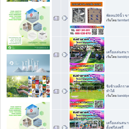
พัดลม36นิ้ว ข
เริ่มโดย
farmfan
เครื่องเล่นสนา
เริ่มโดย
banddy
ชิงช้าเหล็กราค
ทำได้
เริ่มโดย
banddy
เครื่องเล่นสน
ตั้งฟรีส่งฟรี