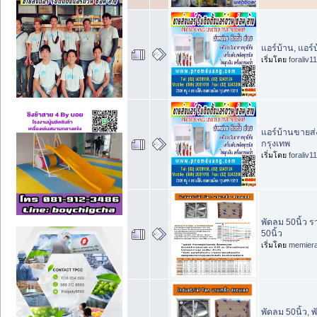
แอร์บ้าน, แอร
เริ่มโดย
foraliv11
แอร์บ้านขายส่ง
กรุงเทพ
เริ่มโดย
foraliv11
พัดลม 50นิ้ว
50นิ้ว
เริ่มโดย
memier
พัดลม 50นิ้ว,