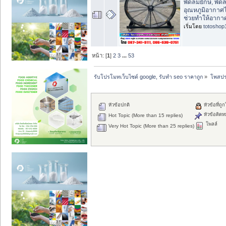
พัดลมยักษ์, พัด
อุณหภูมิอากาศไ
ช่วยทำให้อากา
เริ่มโดย
totoshop
หน้า: [
1
]
2
3
...
53
รับโปรโมทเว็บไซต์ google, รับทำ seo ราคาถูก
»
โพสปร
หัวข้อปกติ
หัวข้อที่ถู
หัวข้อติดห
Hot Topic (More than 15 replies)
โพลล์
Very Hot Topic (More than 25 replies)