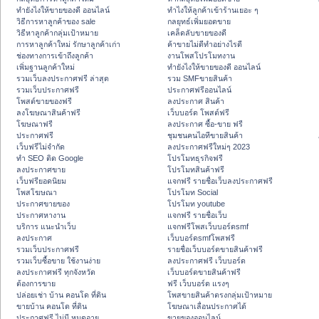
ทํายังไงให้ขายของดี ออนไลน์
ทําไงให้ลูกค้าเข้าร้านเยอะ ๆ
วิธีการหาลูกค้าของ sale
กลยุทธ์เพิ่มยอดขาย
วิธีหาลูกค้ากลุ่มเป้าหมาย
เคล็ดลับขายของดี
การหาลูกค้าใหม่ รักษาลูกค้าเก่า
ค้าขายไม่ดีทำอย่างไรดี
ช่องทางการเข้าถึงลูกค้า
งานโพสโปรโมทงาน
เพิ่มฐานลูกค้าใหม่
ทํายังไงให้ขายของดี ออนไลน์
รวมเว็บลงประกาศฟรี ล่าสุด
รวม SMFขายสินค้า
รวมเว็บประกาศฟรี
ประกาศฟรีออนไลน์
โพสต์ขายของฟรี
ลงประกาศ สินค้า
ลงโฆษณาสินค้าฟรี
เว็บบอร์ด โพสต์ฟรี
โฆษณาฟรี
ลงประกาศ ซื้อ-ขาย ฟรี
ประกาศฟรี
ชุมชนคนไอทีขายสินค้า
เว็บฟรีไม่จำกัด
ลงประกาศฟรีใหม่ๆ 2023
ทำ SEO ติด Google
โปรโมทธุรกิจฟรี
ลงประกาศขาย
โปรโมทสินค้าฟรี
เว็บฟรียอดนิยม
แจกฟรี รายชื่อเว็บลงประกาศฟรี
โพสโฆษณา
โปรโมท Social
ประกาศขายของ
โปรโมท youtube
ประกาศหางาน
แจกฟรี รายชื่อเว็บ
บริการ แนะนำเว็บ
แจกฟรีโพสเว็บบอร์ดsmf
ลงประกาศ
เว็บบอร์ดsmfโพสฟรี
รวมเว็บประกาศฟรี
รายชื่อเว็บบอร์ดขายสินค้าฟรี
รวมเว็บซื้อขาย ใช้งานง่าย
ลงประกาศฟรี เว็บบอร์ด
ลงประกาศฟรี ทุกจังหวัด
เว็บบอร์ดขายสินค้าฟรี
ต้องการขาย
ฟรี เว็บบอร์ด แรงๆ
ปล่อยเช่า บ้าน คอนโด ที่ดิน
โพสขายสินค้าตรงกลุ่มเป้าหมาย
ขายบ้าน คอนโด ที่ดิน
โฆษณาเลื่อนประกาศได้
ประกาศฟรี ไม่มี หมดอายุ
ขายของออนไลน์