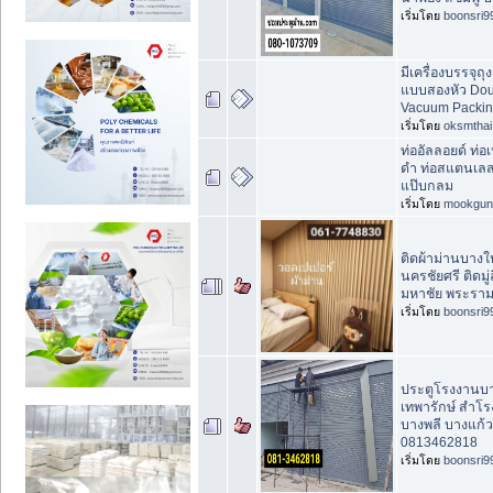
เริ่มโดย
boonsri9
มีเครื่องบรรจุ
แบบสองหัว Doub
Vacuum Packin
เริ่มโดย
oksmthai
ท่ออัลลอยด์ ท่อ
ดำ ท่อสแตนเลส 
แป๊บกลม
เริ่มโดย
mookgun
ติดผ้าม่านบางใ
นครชัยศรี ติดมู
มหาชัย พระรา
เริ่มโดย
boonsri9
ประตูโรงงานบา
เทพารักษ์ สำโร
บางพลี บางแก้
0813462818
เริ่มโดย
boonsri9