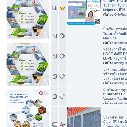
หาคนพาไปหาห
รับจ้างพาไปหาห
helper คนที่ใช่
เริ่มโดย
OHoRubp
มีเครื่องบรรจุห่อ
ในแนวตั้ง Verti
Machine.
เริ่มโดย
oksmthai
ท่อร้อยสายไฟฟ้า
HDPE ท่อพีอี PE
LDPE ท่อยูพีวีซ
เริ่มโดย
mookgun
วาล์วทองเหลือง 
วูซังวาล์ว เช็ค
วาล์ว เช็ควาล์
เริ่มโดย
mookgun
มีเครื่องบรรจุ
แบบสองหัว Doub
Vacuum Packin
เริ่มโดย
oksmthai
ประตูม้วนขอน
มัญจาคีรี โนนศ
น้ำพอง สีชมพู บ