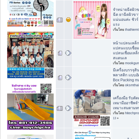
จำหน่ายฉีดผิว
ฉีด ยาฉีดผิวขา
แน่นอนค่ะ ชัว
แรง
เริ่มโดย
thathiemt
หน้าแปลนเหล็ก
แปลนแบบเชื่อม
แปลนเชื่อมเหล
สแตนเล
เริ่มโดย
mookgun
มีเครื่องบรรจุส
พลาสติก แบบอัต
Box Packing m
เริ่มโดย
oksmthai
เครื่องมือ รับตัด
เหมามืออาชีพจำเ
เหมาะสมตามหน
เริ่มโดย
hitechpr
13
»