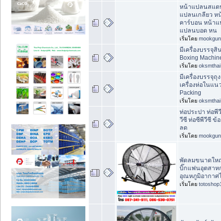
หน้าแปลนสแตน
แปลนเกลียว หน
คาร์บอน หน้าแ
แปลนบอด หน
เริ่มโดย
mookgun
มีเครื่องบรรจุส
Boxing Machin
เริ่มโดย
oksmthai
มีเครื่องบรรจุถุ
เครื่องห่อในแนว
Packing
เริ่มโดย
oksmthai
ท่อประปา ท่อพีวีซ
วีซี ท่อซีพีวีซี ข
ลด
เริ่มโดย
mookgun
พัดลมขนาดใหญ่ 
บิ๊กแฟนอุตสาห
อุณหภูมิอากาศไ
เริ่มโดย
totoshop