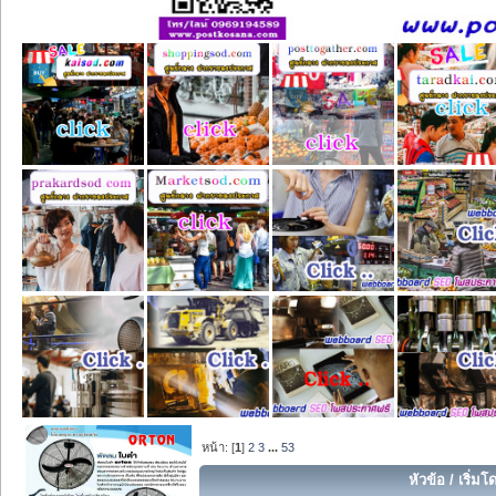
หน้า: [
1
]
2
3
...
53
หัวข้อ
/
เริ่มโ