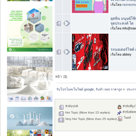
เริ่มโดย
rezrezm
ยุคหิน มนุษย์ใช้
จุดประสงค์ ใด
เริ่มโดย info@si
รถมอเตอร์ไซค์ 
เริ่มโดย abbey
หน้า: [
1
]
รับโปรโมทเว็บไซต์ google, รับทำ seo ราคาถูก
»
ประกาศ
หัวข้อปกติ
หัวข้อที่ถู
หัวข้อติดห
Hot Topic (More than 15 replies)
โพลล์
Very Hot Topic (More than 25 replies)