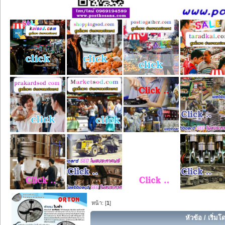
หน้า: [
1
]
หัวข้อ
/
เริ่มโ