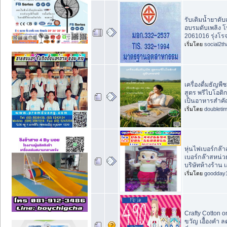
รับเติมน้ำยาดับเ
อบรมดับเพลิง โ
2061016 รุ่งโรจน
เริ่มโดย
social2th
เครื่องดื่มธัญพื
สูตร พรีไบโอติ
เป็นอาหารสำค
เริ่มโดย
doubleti
หุ่นไฟเบอร์กล๊า
เบอร์กล๊าสหน่
บริษัทห้างร้าน 
เริ่มโดย
goodday
Crafty Cotton o
ขวัญ เอื้องคำ 