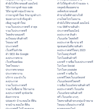
ทํายังไงให้ขายของดี ออนไลน์
ทําไงให้ลูกค้าเข้าร้านเยอะ ๆ
วิธีการหาลูกค้าของ sale
กลยุทธ์เพิ่มยอดขาย
วิธีหาลูกค้ากลุ่มเป้าหมาย
เคล็ดลับขายของดี
การหาลูกค้าใหม่ รักษาลูกค้าเก่า
ค้าขายไม่ดีทำอย่างไรดี
ช่องทางการเข้าถึงลูกค้า
งานโพสโปรโมทงาน
เพิ่มฐานลูกค้าใหม่
ทํายังไงให้ขายของดี ออนไลน์
รวมเว็บลงประกาศฟรี ล่าสุด
รวม SMFขายสินค้า
รวมเว็บประกาศฟรี
ประกาศฟรีออนไลน์
โพสต์ขายของฟรี
ลงประกาศ สินค้า
ลงโฆษณาสินค้าฟรี
เว็บบอร์ด โพสต์ฟรี
โฆษณาฟรี
ลงประกาศ ซื้อ-ขาย ฟรี
ประกาศฟรี
ชุมชนคนไอทีขายสินค้า
เว็บฟรีไม่จำกัด
ลงประกาศฟรีใหม่ๆ 2023
ทำ SEO ติด Google
โปรโมทธุรกิจฟรี
ลงประกาศขาย
โปรโมทสินค้าฟรี
เว็บฟรียอดนิยม
แจกฟรี รายชื่อเว็บลงประกาศฟรี
โพสโฆษณา
โปรโมท Social
ประกาศขายของ
โปรโมท youtube
ประกาศหางาน
แจกฟรี รายชื่อเว็บ
บริการ แนะนำเว็บ
แจกฟรีโพสเว็บบอร์ดsmf
ลงประกาศ
เว็บบอร์ดsmfโพสฟรี
รวมเว็บประกาศฟรี
รายชื่อเว็บบอร์ดขายสินค้าฟรี
รวมเว็บซื้อขาย ใช้งานง่าย
ลงประกาศฟรี เว็บบอร์ด
ลงประกาศฟรี ทุกจังหวัด
เว็บบอร์ดขายสินค้าฟรี
ต้องการขาย
ฟรี เว็บบอร์ด แรงๆ
ปล่อยเช่า บ้าน คอนโด ที่ดิน
โพสขายสินค้าตรงกลุ่มเป้าหมาย
ขายบ้าน คอนโด ที่ดิน
โฆษณาเลื่อนประกาศได้
ประกาศฟรี ไม่มี หมดอายุ
ขายของออนไลน์