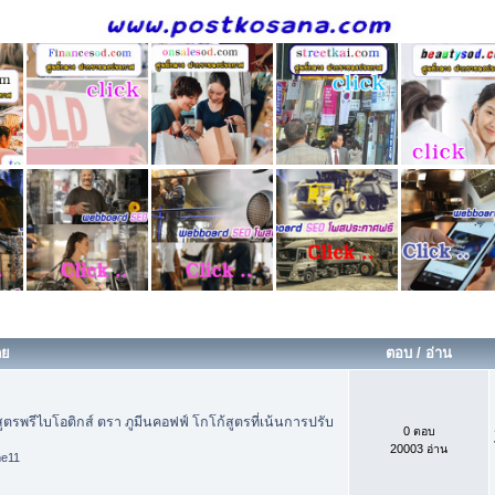
ดย
ตอบ
/
อ่าน
สูตรพรีไบโอติกส์ ตรา ภูมีนคอฟฟ์ โกโก้สูตรที่เน้นการปรับ
0 ตอบ
20003 อ่าน
me11