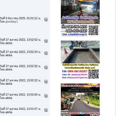
วันที่ 9 ธันวาคม 2025, 01:01:12 น.
โดย
goodday1
วันที่ 27 ตุลาคม 2022, 13:02:52 น.
โดย aloha
วันที่ 27 ตุลาคม 2022, 13:02:43 น.
โดย aloha
วันที่ 27 ตุลาคม 2022, 13:02:32 น.
โดย aloha
วันที่ 27 ตุลาคม 2022, 13:02:22 น.
โดย aloha
วันที่ 27 ตุลาคม 2022, 13:02:05 น.
โดย aloha
วันที่ 27 ตุลาคม 2022, 13:01:57 น.
โดย aloha