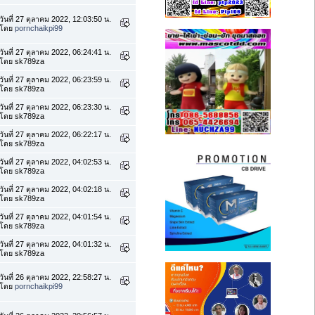
วันที่ 27 ตุลาคม 2022, 12:03:50 น.
โดย
pornchaikpi99
วันที่ 27 ตุลาคม 2022, 06:24:41 น.
โดย sk789za
วันที่ 27 ตุลาคม 2022, 06:23:59 น.
โดย sk789za
วันที่ 27 ตุลาคม 2022, 06:23:30 น.
โดย sk789za
วันที่ 27 ตุลาคม 2022, 06:22:17 น.
โดย sk789za
วันที่ 27 ตุลาคม 2022, 04:02:53 น.
โดย sk789za
วันที่ 27 ตุลาคม 2022, 04:02:18 น.
โดย sk789za
วันที่ 27 ตุลาคม 2022, 04:01:54 น.
โดย sk789za
วันที่ 27 ตุลาคม 2022, 04:01:32 น.
โดย sk789za
วันที่ 26 ตุลาคม 2022, 22:58:27 น.
โดย
pornchaikpi99