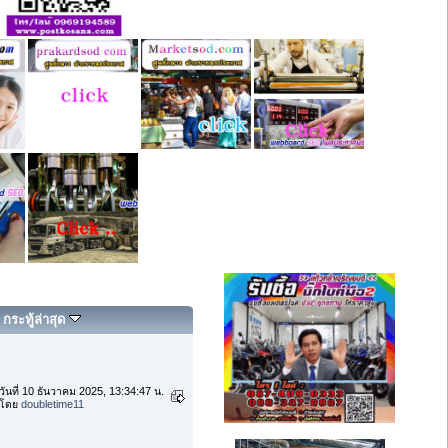
กระทู้ล่าสุด
วันที่ 10 ธันวาคม 2025, 13:34:47 น.
โดย
doubletime11