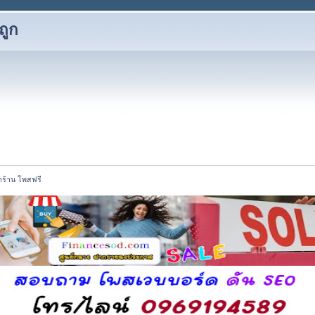
ถูก
ดร้าน โพสฟรี