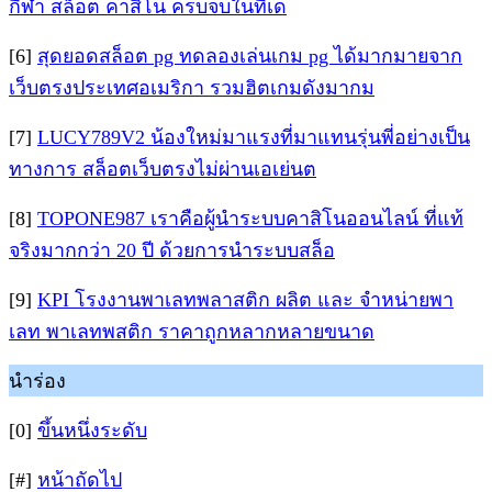
กีฬา สล็อต คาสิโน ครบจบในที่เด
[6]
สุดยอดสล็อต pg ทดลองเล่นเกม pg ได้มากมายจาก
เว็บตรงประเทศอเมริกา รวมฮิตเกมดังมากม
[7]
LUCY789V2 น้องใหม่มาแรงที่มาแทนรุ่นพี่อย่างเป็น
ทางการ สล็อตเว็บตรงไม่ผ่านเอเย่นต
[8]
TOPONE987 เราคือผู้นำระบบคาสิโนออนไลน์ ที่แท้
จริงมากกว่า 20 ปี ด้วยการนำระบบสล็อ
[9]
KPI โรงงานพาเลทพลาสติก ผลิต และ จำหน่ายพา
เลท พาเลทพสติก ราคาถูกหลากหลายขนาด
นำร่อง
[0]
ขึ้นหนึ่งระดับ
[#]
หน้าถัดไป