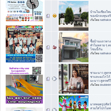
บ้านในเชียงใหม
ของนักลงทุนจร
เริ่มโดย
natthako
ซื้อบ้านแถวหา
ทำไมหลาย ๆ คนถ
โซนนี้กัน
เริ่มโดย
natthako
ชามะนาว สูตรพ
ชาและผงโกโก้
มะนาว สูตรพรีไ
เริ่มโดย
doubleti
มาสคอตรูปสัตว
สวมใส่โปรโมทส