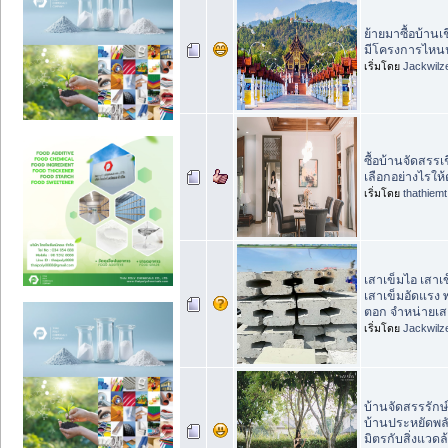
ย้ายมาซื้อบ้านเ
มีโครงการไหนน
เริ่มโดย
Jackwilz
ซื้อบ้านจัดสรรเ
เลือกอย่างไรให
เริ่มโดย
thathiemt
เสาเข็มไอ เสาเ
เสาเข็มอัดแรง พ
ตอก จำหน่ายเส
เริ่มโดย
Jackwilz
บ้านจัดสรรรักษ
บ้านประหยัดพล
มิตรกับสิ่งแวดล