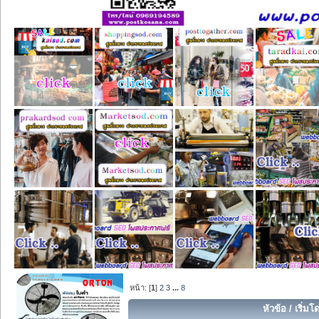
หน้า: [
1
]
2
3
...
8
หัวข้อ
/
เริ่มโ