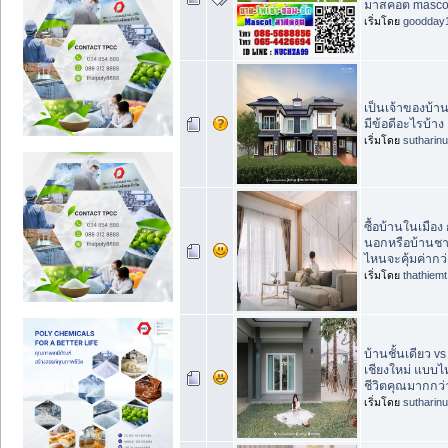
มาสคอต masc
เริ่มโดย
goodday
เป็นเจ้าของบ้าน
มีข้อดีอะไรบ้าง
เริ่มโดย
sutharin
ซื้อบ้านในเมือง 
นอกหรือบ้านชา
ไหนจะคุ้มค่ากว
เริ่มโดย
thathiemt
บ้านชั้นเดียว v
เชียงใหม่ แบบ
ชีวิตคุณมากกว่
เริ่มโดย
sutharin