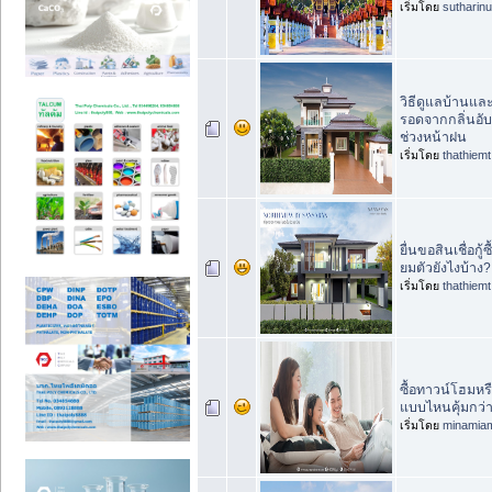
เริ่มโดย
sutharin
วิธีดูแลบ้านและ
รอดจากกลิ่นอั
ช่วงหน้าฝน
เริ่มโดย
thathiemt
ยื่นขอสินเชื่อกู้ซ
ยมตัวยังไงบ้าง?
เริ่มโดย
thathiemt
ซื้อทาวน์โฮมหรื
แบบไหนคุ้มกว่
เริ่มโดย
minamia