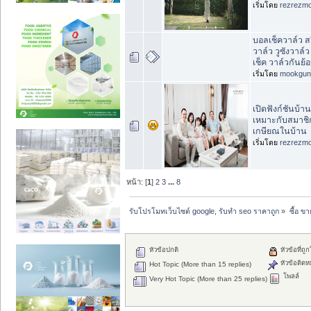
เริ่มโดย
rezrezm
บอลเช็ควาล์ว สว
วาล์ว วูซังวาล์
เช็ค วาล์วกันย้
เริ่มโดย
mookgun
เปิดฟังก์ชันบ้
เหมาะกับสมาชิก
เกษียณในบ้าน
เริ่มโดย
rezrezm
หน้า: [
1
]
2
3
...
8
รับโปรโมทเว็บไซต์ google, รับทำ seo ราคาถูก
»
ซื้อ ข
หัวข้อปกติ
หัวข้อที่ถู
หัวข้อติดห
Hot Topic (More than 15 replies)
โพลล์
Very Hot Topic (More than 25 replies)