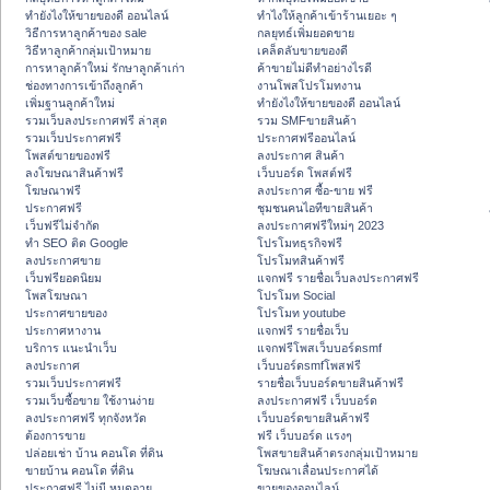
ทํายังไงให้ขายของดี ออนไลน์
ทําไงให้ลูกค้าเข้าร้านเยอะ ๆ
วิธีการหาลูกค้าของ sale
กลยุทธ์เพิ่มยอดขาย
วิธีหาลูกค้ากลุ่มเป้าหมาย
เคล็ดลับขายของดี
การหาลูกค้าใหม่ รักษาลูกค้าเก่า
ค้าขายไม่ดีทำอย่างไรดี
ช่องทางการเข้าถึงลูกค้า
งานโพสโปรโมทงาน
เพิ่มฐานลูกค้าใหม่
ทํายังไงให้ขายของดี ออนไลน์
รวมเว็บลงประกาศฟรี ล่าสุด
รวม SMFขายสินค้า
รวมเว็บประกาศฟรี
ประกาศฟรีออนไลน์
โพสต์ขายของฟรี
ลงประกาศ สินค้า
ลงโฆษณาสินค้าฟรี
เว็บบอร์ด โพสต์ฟรี
โฆษณาฟรี
ลงประกาศ ซื้อ-ขาย ฟรี
ประกาศฟรี
ชุมชนคนไอทีขายสินค้า
เว็บฟรีไม่จำกัด
ลงประกาศฟรีใหม่ๆ 2023
ทำ SEO ติด Google
โปรโมทธุรกิจฟรี
ลงประกาศขาย
โปรโมทสินค้าฟรี
เว็บฟรียอดนิยม
แจกฟรี รายชื่อเว็บลงประกาศฟรี
โพสโฆษณา
โปรโมท Social
ประกาศขายของ
โปรโมท youtube
ประกาศหางาน
แจกฟรี รายชื่อเว็บ
บริการ แนะนำเว็บ
แจกฟรีโพสเว็บบอร์ดsmf
ลงประกาศ
เว็บบอร์ดsmfโพสฟรี
รวมเว็บประกาศฟรี
รายชื่อเว็บบอร์ดขายสินค้าฟรี
รวมเว็บซื้อขาย ใช้งานง่าย
ลงประกาศฟรี เว็บบอร์ด
ลงประกาศฟรี ทุกจังหวัด
เว็บบอร์ดขายสินค้าฟรี
ต้องการขาย
ฟรี เว็บบอร์ด แรงๆ
ปล่อยเช่า บ้าน คอนโด ที่ดิน
โพสขายสินค้าตรงกลุ่มเป้าหมาย
ขายบ้าน คอนโด ที่ดิน
โฆษณาเลื่อนประกาศได้
ประกาศฟรี ไม่มี หมดอายุ
ขายของออนไลน์