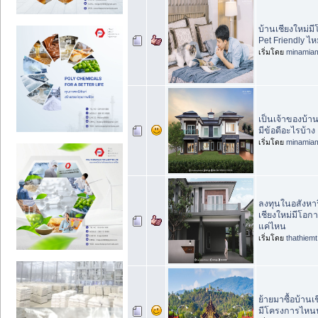
บ้านเชียงใหม่มี
Pet Friendly ไ
เริ่มโดย
minamia
เป็นเจ้าของบ้าน
มีข้อดีอะไรบ้าง
เริ่มโดย
minamia
ลงทุนในอสังหาร
เชียงใหม่มีโอก
แค่ไหน
เริ่มโดย
thathiemt
ย้ายมาซื้อบ้านเ
มีโครงการไหนน