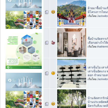
ย้ายมาซื้อบ้านเ
มีโครงการไหนน
เริ่มโดย
Jackwilz
ซื้อบ้านจัดสรรเ
เลือกอย่างไรให
เริ่มโดย
thathiemt
เสาเข็มไอ เสาเ
เสาเข็มอัดแรง พ
ตอก จำหน่ายเส
เริ่มโดย
Jackwilz
บ้านจัดสรรรักษ
บ้านประหยัดพล
มิตรกับสิ่งแวดล