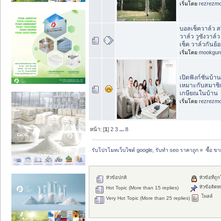
เริ่มโดย
rezrezm
บอลเช็ควาล์ว สว
วาล์ว วูซังวาล์
เช็ค วาล์วกันย้
เริ่มโดย
mookgun
เปิดฟังก์ชันบ้
เหมาะกับสมาชิก
เกษียณในบ้าน
เริ่มโดย
rezrezm
หน้า: [
1
]
2
3
...
8
รับโปรโมทเว็บไซต์ google, รับทำ seo ราคาถูก
»
ซื้อ ข
หัวข้อปกติ
หัวข้อที่ถู
หัวข้อติดห
Hot Topic (More than 15 replies)
โพลล์
Very Hot Topic (More than 25 replies)