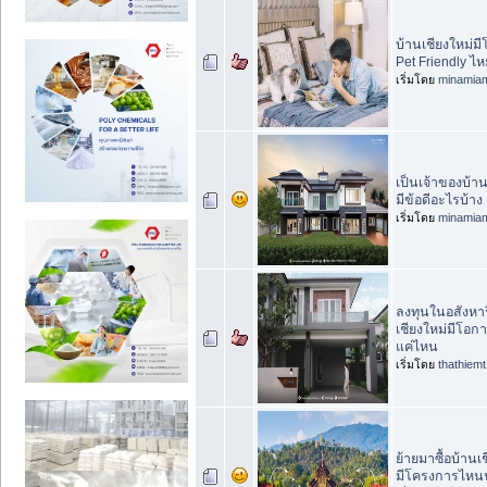
บ้านเชียงใหม่มี
Pet Friendly ไ
เริ่มโดย
minamia
เป็นเจ้าของบ้าน
มีข้อดีอะไรบ้าง
เริ่มโดย
minamia
ลงทุนในอสังหาร
เชียงใหม่มีโอก
แค่ไหน
เริ่มโดย
thathiemt
ย้ายมาซื้อบ้านเ
มีโครงการไหนน