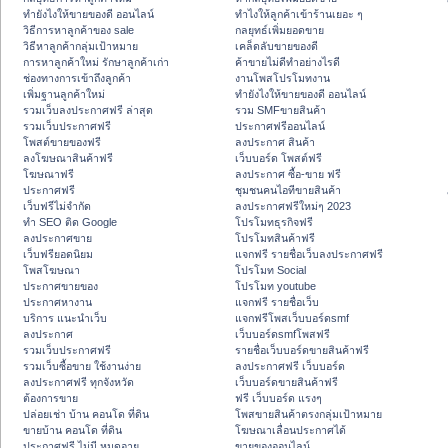
ทํายังไงให้ขายของดี ออนไลน์
ทําไงให้ลูกค้าเข้าร้านเยอะ ๆ
วิธีการหาลูกค้าของ sale
กลยุทธ์เพิ่มยอดขาย
วิธีหาลูกค้ากลุ่มเป้าหมาย
เคล็ดลับขายของดี
การหาลูกค้าใหม่ รักษาลูกค้าเก่า
ค้าขายไม่ดีทำอย่างไรดี
ช่องทางการเข้าถึงลูกค้า
งานโพสโปรโมทงาน
เพิ่มฐานลูกค้าใหม่
ทํายังไงให้ขายของดี ออนไลน์
รวมเว็บลงประกาศฟรี ล่าสุด
รวม SMFขายสินค้า
รวมเว็บประกาศฟรี
ประกาศฟรีออนไลน์
โพสต์ขายของฟรี
ลงประกาศ สินค้า
ลงโฆษณาสินค้าฟรี
เว็บบอร์ด โพสต์ฟรี
โฆษณาฟรี
ลงประกาศ ซื้อ-ขาย ฟรี
ประกาศฟรี
ชุมชนคนไอทีขายสินค้า
เว็บฟรีไม่จำกัด
ลงประกาศฟรีใหม่ๆ 2023
ทำ SEO ติด Google
โปรโมทธุรกิจฟรี
ลงประกาศขาย
โปรโมทสินค้าฟรี
เว็บฟรียอดนิยม
แจกฟรี รายชื่อเว็บลงประกาศฟรี
โพสโฆษณา
โปรโมท Social
ประกาศขายของ
โปรโมท youtube
ประกาศหางาน
แจกฟรี รายชื่อเว็บ
บริการ แนะนำเว็บ
แจกฟรีโพสเว็บบอร์ดsmf
ลงประกาศ
เว็บบอร์ดsmfโพสฟรี
รวมเว็บประกาศฟรี
รายชื่อเว็บบอร์ดขายสินค้าฟรี
รวมเว็บซื้อขาย ใช้งานง่าย
ลงประกาศฟรี เว็บบอร์ด
ลงประกาศฟรี ทุกจังหวัด
เว็บบอร์ดขายสินค้าฟรี
ต้องการขาย
ฟรี เว็บบอร์ด แรงๆ
ปล่อยเช่า บ้าน คอนโด ที่ดิน
โพสขายสินค้าตรงกลุ่มเป้าหมาย
ขายบ้าน คอนโด ที่ดิน
โฆษณาเลื่อนประกาศได้
ประกาศฟรี ไม่มี หมดอายุ
ขายของออนไลน์