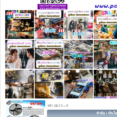
หน้า: [
1
]
2
3
...
8
หัวข้อ
/
เริ่มโ