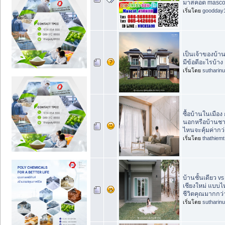
มาสคอต masc
เริ่มโดย
goodday
เป็นเจ้าของบ้าน
มีข้อดีอะไรบ้าง
เริ่มโดย
sutharin
ซื้อบ้านในเมือง 
นอกหรือบ้านชา
ไหนจะคุ้มค่ากว
เริ่มโดย
thathiemt
บ้านชั้นเดียว v
เชียงใหม่ แบบ
ชีวิตคุณมากกว่
เริ่มโดย
sutharin