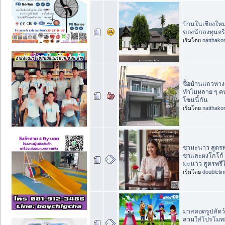
บ้านในเชียงใหม
ของนักลงทุนจร
เริ่มโดย
natthako
ซื้อบ้านแถวหา
ทำไมหลาย ๆ คนถ
โซนนี้กัน
เริ่มโดย
natthako
ชามะนาว สูตรพ
ชาและผงโกโก้
มะนาว สูตรพรีไ
เริ่มโดย
doubleti
มาสคอตรูปสัตว
สวมใส่โปรโมทส