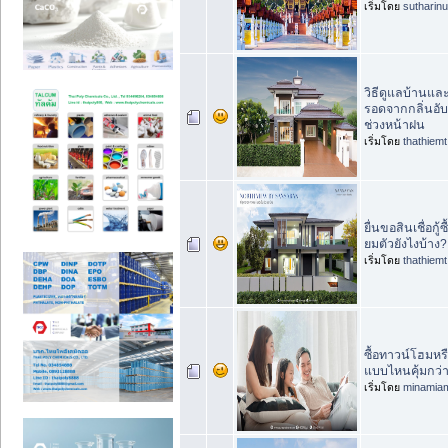
เริ่มโดย
sutharin
วิธีดูแลบ้านและ
รอดจากกลิ่นอั
ช่วงหน้าฝน
เริ่มโดย
thathiemt
ยื่นขอสินเชื่อกู้ซ
ยมตัวยังไงบ้าง?
เริ่มโดย
thathiemt
ซื้อทาวน์โฮมหรื
แบบไหนคุ้มกว่
เริ่มโดย
minamia