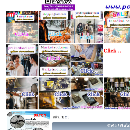
หน้า: [
1
]
2
3
หัวข้อ
/
เริ่มโ