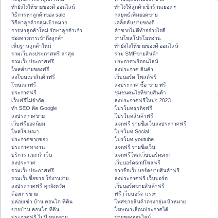
ทํายังไงให้ขายของดี ออนไลน์
ทําไงให้ลูกค้าเข้าร้านเยอะ ๆ
วิธีการหาลูกค้าของ sale
กลยุทธ์เพิ่มยอดขาย
วิธีหาลูกค้ากลุ่มเป้าหมาย
เคล็ดลับขายของดี
การหาลูกค้าใหม่ รักษาลูกค้าเก่า
ค้าขายไม่ดีทำอย่างไรดี
ช่องทางการเข้าถึงลูกค้า
งานโพสโปรโมทงาน
เพิ่มฐานลูกค้าใหม่
ทํายังไงให้ขายของดี ออนไลน์
รวมเว็บลงประกาศฟรี ล่าสุด
รวม SMFขายสินค้า
รวมเว็บประกาศฟรี
ประกาศฟรีออนไลน์
โพสต์ขายของฟรี
ลงประกาศ สินค้า
ลงโฆษณาสินค้าฟรี
เว็บบอร์ด โพสต์ฟรี
โฆษณาฟรี
ลงประกาศ ซื้อ-ขาย ฟรี
ประกาศฟรี
ชุมชนคนไอทีขายสินค้า
เว็บฟรีไม่จำกัด
ลงประกาศฟรีใหม่ๆ 2023
ทำ SEO ติด Google
โปรโมทธุรกิจฟรี
ลงประกาศขาย
โปรโมทสินค้าฟรี
เว็บฟรียอดนิยม
แจกฟรี รายชื่อเว็บลงประกาศฟรี
โพสโฆษณา
โปรโมท Social
ประกาศขายของ
โปรโมท youtube
ประกาศหางาน
แจกฟรี รายชื่อเว็บ
บริการ แนะนำเว็บ
แจกฟรีโพสเว็บบอร์ดsmf
ลงประกาศ
เว็บบอร์ดsmfโพสฟรี
รวมเว็บประกาศฟรี
รายชื่อเว็บบอร์ดขายสินค้าฟรี
รวมเว็บซื้อขาย ใช้งานง่าย
ลงประกาศฟรี เว็บบอร์ด
ลงประกาศฟรี ทุกจังหวัด
เว็บบอร์ดขายสินค้าฟรี
ต้องการขาย
ฟรี เว็บบอร์ด แรงๆ
ปล่อยเช่า บ้าน คอนโด ที่ดิน
โพสขายสินค้าตรงกลุ่มเป้าหมาย
ขายบ้าน คอนโด ที่ดิน
โฆษณาเลื่อนประกาศได้
ประกาศฟรี ไม่มี หมดอายุ
ขายของออนไลน์