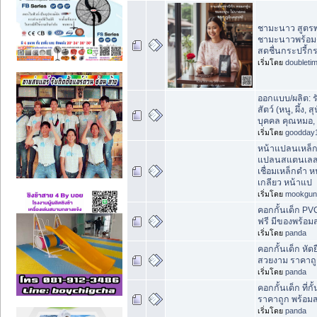
ชามะนาว สูตรพ
ชามะนาวพร้อมดื
สดชื่นกระปรี้ก
เริ่มโดย
doubleti
ออกแบบ/ผลิต: 
สัตว์ (หนู, ผึ้ง, 
บุคคล คุณหมอ, 
เริ่มโดย
goodday
หน้าแปลนเหล็ก
แปลนสแตนเลส
เชื่อมเหล็กดำ 
เกลียว หน้าแป
เริ่มโดย
mookgun
คอกกั้นเด็ก PV
ฟรี มีของพร้อมส
เริ่มโดย
panda
คอกกั้นเด็ก หัดย
สวยงาม ราคาถูก
เริ่มโดย
panda
คอกกั้นเด็ก ที่ก
ราคาถูก พร้อมส
เริ่มโดย
panda