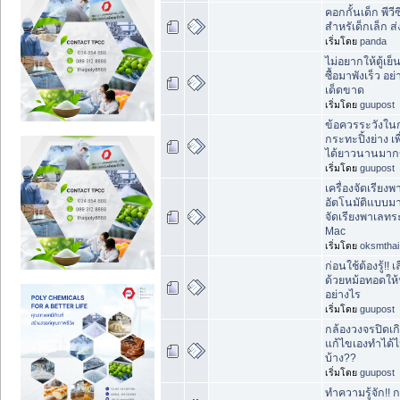
คอกกั้นเด็ก พีวีซ
สำหรัเด็กเล็ก ส
เริ่มโดย
panda
ไม่อยากให้ตู้เย็น
ซื้อมาพังเร็ว อย่
เด็ดขาด
เริ่มโดย
guupost
ข้อควรระวังใน
กระทะปิ้งย่าง เ
ได้ยาวนานมากข
เริ่มโดย
guupost
เครื่องจัดเรีย
อัตโนมัติแบบมา
จัดเรียงพาเลทร
Mac
เริ่มโดย
oksmthai
ก่อนใช้ต้องรู้!
ด้วยหม้อทอดให
อย่างไร
เริ่มโดย
guupost
กล้องวงจรปิดเ
แก้ไขเองทำได้ไ
บ้าง??
เริ่มโดย
guupost
ทำความรู้จัก!!