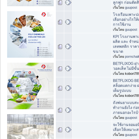
ลูกฟูก ก่อนตัดส
เริ่มโดย
guupost
โรงเรือนเพาะปลู
เลือกอย่างไรให
การใช้งาน
เริ่มโดย
guupost
KPI โรงงานพา
ผลิต และ จำหน
เลทพสติก ราค
ขนาด
เริ่มโดย
pornchai
BETFLIXOG ฝา
วอลเล็ท ไม่มีขั้
เริ่มโดย kobori7
BETFLIXOG BE
สล็อตแตกง่าย 
เต็มรูปแบบ
เริ่มโดย kobori7
ถังพ่นยาแบบสะ
ทำงานยังไง ก่อน
ภายนอกอะไรบ้
เริ่มโดย
guupost
จะใช้งานจอมอน
เลือกให้เหมาะส
เริ่มโดย
guupost