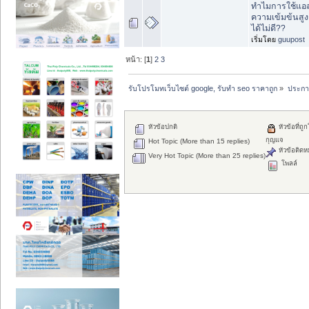
ทำไมการใช้แอล
ความเข้มข้นสูงถ
ได้ไม่ดี??
เริ่มโดย
guupost
หน้า: [
1
]
2
3
รับโปรโมทเว็บไซต์ google, รับทำ seo ราคาถูก
»
ประกา
หัวข้อปกติ
หัวข้อที่ถูก
กุญแจ
Hot Topic (More than 15 replies)
หัวข้อติดห
Very Hot Topic (More than 25 replies)
โพลล์