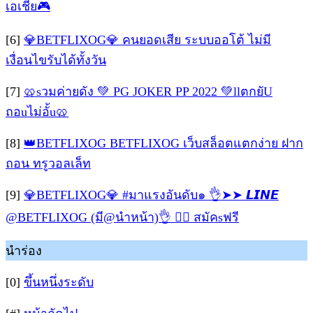
เอเชีย🎮
[6]
💎BETFLIXOG💎 คนยอดเสีย ระบบออโต้ ไม่มี
เงื่อนไขรับได้ทั้งวัน
[7]
🥨sวมค่ายดัง 💚 PG JOKER PP 2022 💚llตกยัU
ถอuไม่อั้u🥨
[8]
👑BETFLIXOG BETFLIXOG เว็บสล็อตแตกง่าย ฝาก
ถอน ทรูวอลเล็ท
[9]
💎BETFLIXOG💎 #มาแรงอันดับ๑ 👌➤➤ 𝙇𝙄𝙉𝙀
@BETFLIXOG (มี@นำหน้า)👌 👇🏻 สมัคsฟรี
นำร่อง
[0]
ขึ้นหนึ่งระดับ