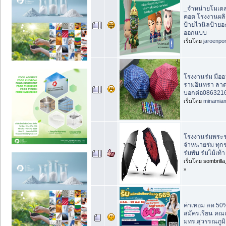
_จำหน่ายโมเด
คอต โรงงานผล
ป้ายไวนิลป้ายอ
ออกแบบ
เริ่มโดย
jaroenpo
โรงงานร่ม มืออ
รามอินทรา ลาด
บอกต่อ08632165
เริ่มโดย
minamia
โรงงานร่มพระ
จำหน่ายร่ม ทุก
ร่มพับ ร่มไม้เท้
เริ่มโดย sombrill
»
ค่าเทอม ลด 50%
สมัครเรียน คณะ
มทร.สุวรรณภูมิ