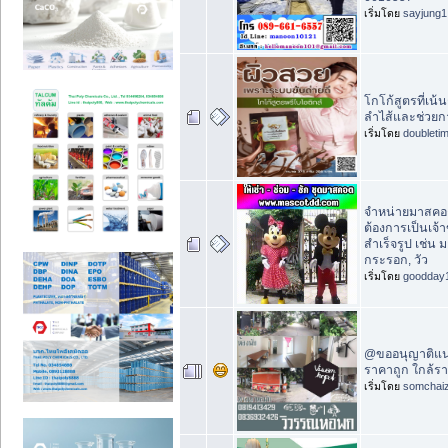
เริ่มโดย
sayjung1
โกโก้สูตรที่เน
ลำไส้และช่วยก
เริ่มโดย
doubleti
จำหน่ายมาสคอ
ต้องการเป็นเจ
สำเร็จรูป เช่น
กระรอก, วัว
เริ่มโดย
goodday
@ขออนุญาติแน
ราคาถูก ใกล้ร
เริ่มโดย
somchai