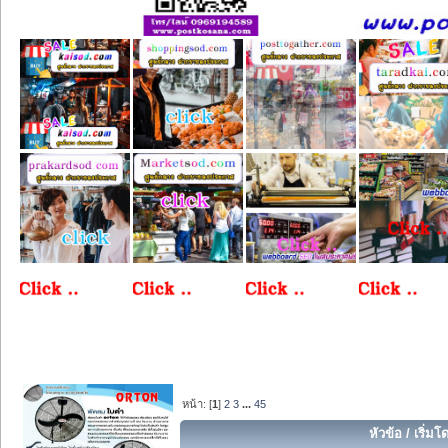
หน้า: [
1
]
2
3
...
45
หัวข้อ
/
เริ่มโ