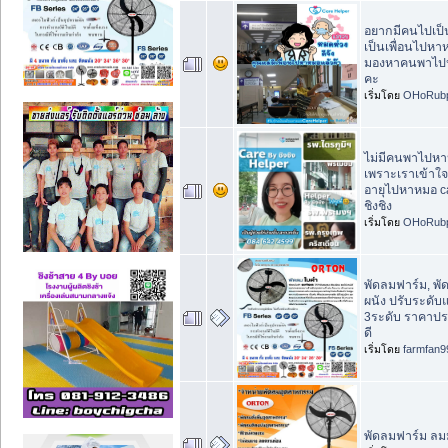
อยากมีคนไปเป็
เป็นเพื่อนไปหา
มองหาคนพาไป
คะ
เริ่มโดย
OHoRubp
ไม่มีคนพาไปหาห
เพราะเราเข้าใจ เ
อายุไปหาหมอ ca
ชิงชิง
เริ่มโดย
OHoRubp
พัดลมฟาร์ม, พั
ผนัง ปรับระดับ
3ระดับ ราคาปร
ดี
เริ่มโดย
farmfan9
พัดลมฟาร์ม ลมม