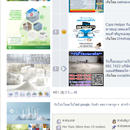
เริ่มโดย
natthako
Care Helper รับ
หาหมอ เทคแคร์
คนสำคัญของคุณ
เริ่มโดย
OHoRubp
รับรื้อถอนภายใ
681 7422 บริษัท
แอนด์ซัพพอร์ท 
เริ่มโดย
social2th
หน้า: [
1
]
2
3
...
45
รับโปรโมทเว็บไซต์ google, รับทำ seo ราคาถูก
»
ฝากร้
หัวข้อปกติ
หัวข้อที่ถู
หัวข้อติดห
Hot Topic (More than 15 replies)