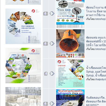
พัดลมโรงงาน พ
โรงงาน มีหลาย
ตามการใช้งาน
เริ่มโดย
totoshop
พัดลมท่อ ลมแร
พัดลมท่อ8นิ้ว 10
16นิ้ว โอเวอร์อ
เริ่มโดย
totoshop
น้ำเชื่อมมอลโท
Syrup, มอลโทส
Syrup, น้ำเชื่
เริ่มโดย
thaipoly
รับตัดคอนกรีต, ใ
ตัดคอนกรีต ติด
6616557*