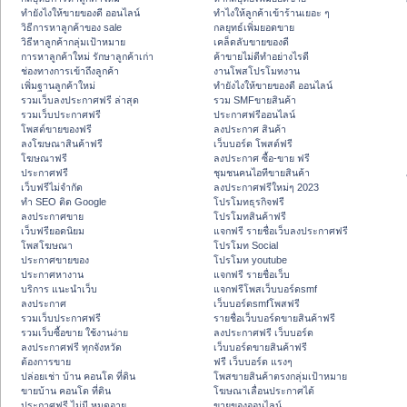
ทํายังไงให้ขายของดี ออนไลน์
ทําไงให้ลูกค้าเข้าร้านเยอะ ๆ
วิธีการหาลูกค้าของ sale
กลยุทธ์เพิ่มยอดขาย
วิธีหาลูกค้ากลุ่มเป้าหมาย
เคล็ดลับขายของดี
การหาลูกค้าใหม่ รักษาลูกค้าเก่า
ค้าขายไม่ดีทำอย่างไรดี
ช่องทางการเข้าถึงลูกค้า
งานโพสโปรโมทงาน
เพิ่มฐานลูกค้าใหม่
ทํายังไงให้ขายของดี ออนไลน์
รวมเว็บลงประกาศฟรี ล่าสุด
รวม SMFขายสินค้า
รวมเว็บประกาศฟรี
ประกาศฟรีออนไลน์
โพสต์ขายของฟรี
ลงประกาศ สินค้า
ลงโฆษณาสินค้าฟรี
เว็บบอร์ด โพสต์ฟรี
โฆษณาฟรี
ลงประกาศ ซื้อ-ขาย ฟรี
ประกาศฟรี
ชุมชนคนไอทีขายสินค้า
เว็บฟรีไม่จำกัด
ลงประกาศฟรีใหม่ๆ 2023
ทำ SEO ติด Google
โปรโมทธุรกิจฟรี
ลงประกาศขาย
โปรโมทสินค้าฟรี
เว็บฟรียอดนิยม
แจกฟรี รายชื่อเว็บลงประกาศฟรี
โพสโฆษณา
โปรโมท Social
ประกาศขายของ
โปรโมท youtube
ประกาศหางาน
แจกฟรี รายชื่อเว็บ
บริการ แนะนำเว็บ
แจกฟรีโพสเว็บบอร์ดsmf
ลงประกาศ
เว็บบอร์ดsmfโพสฟรี
รวมเว็บประกาศฟรี
รายชื่อเว็บบอร์ดขายสินค้าฟรี
รวมเว็บซื้อขาย ใช้งานง่าย
ลงประกาศฟรี เว็บบอร์ด
ลงประกาศฟรี ทุกจังหวัด
เว็บบอร์ดขายสินค้าฟรี
ต้องการขาย
ฟรี เว็บบอร์ด แรงๆ
ปล่อยเช่า บ้าน คอนโด ที่ดิน
โพสขายสินค้าตรงกลุ่มเป้าหมาย
ขายบ้าน คอนโด ที่ดิน
โฆษณาเลื่อนประกาศได้
ประกาศฟรี ไม่มี หมดอายุ
ขายของออนไลน์