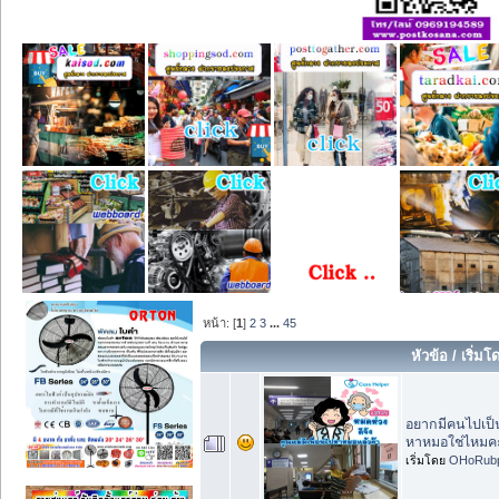
หน้า: [
1
]
2
3
...
45
หัวข้อ
/
เริ่มโ
อยากมีคนไปเป็
หาหมอใช่ไหมค
เริ่มโดย
OHoRubp