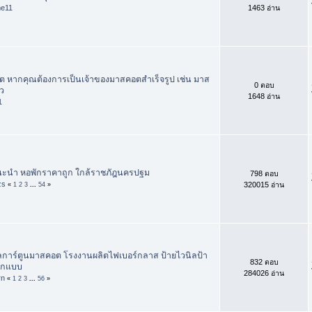
me11
1463 อ่าน
 หากคุณต้องการเป็นเจ้าของมาสคอตสำเร็จรูป เช่น มาส
0 ตอบ
ว
1648 อ่าน
1
ะนำ หอพักราคาถูก ใกล้ราชภัฎนครปฐม
798 ตอบ
zs
320015 อ่าน
«
1
2
3
...
54
»
การ์ตูนมาสคอต โรงงานผลิตไฟเบอร์กลาส ป้ายไวนิลป้า
832 ตอบ
อกแบบ
284026 อ่าน
rn
«
1
2
3
...
56
»