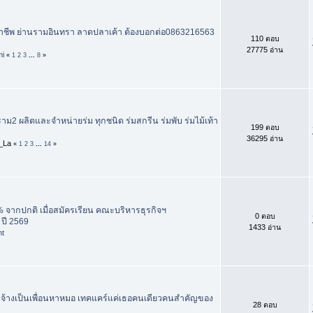
อาชีพ ย่านรามอินทรา ลาดปลาเค้า ต้องบอกต่อ0863216563
110 ตอบ
27775 อ่าน
mi
«
1
2
3
...
8
»
ม2 ผลิตและจำหน่ายร่ม ทุกชนิด ร่มสกรีน ร่มพับ ร่มไม้เท้า
199 ตอบ
36295 อ่าน
a_La
«
1
2
3
...
14
»
 จากปกติ เมื่อสมัครเรียน คณะบริหารธุรกิจฯ
0 ตอบ
 ปี 2569
1433 อ่าน
nt
บจ้างเป็นเพื่อนหาหมอ เทคแคร์แค่เธอคนเดียวคนสำคัญของ
28 ตอบ