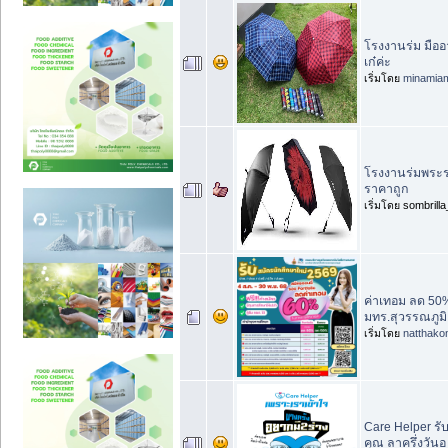
โรงงานร่ม มือ
เก๋ค่ะ
เริ่มโดย
minamia
โรงงานร่มพระรา
ราคาถูก
เริ่มโดย sombrill
ค่าเทอม ลด 50%
มทร.สุวรรณภูมิ
เริ่มโดย
natthako
Care Helper รั
คุณ ลาครึ่งวันอ