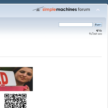
ข่าว:
รับโพส seo