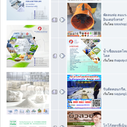
พัดลมท่อ ลมแรง 
อินเตอร์เทรด*
เริ่มโดย
totoshop
น้ำเชื่อมมอลโท
โตส
เริ่มโดย
thaipoly
รับตัดคอนกรีต, 
เริ่มโดย
sayjung1
โกโก้สูตรที่เน