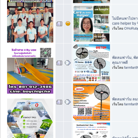
ไม่มีคนพาไปหาหม
care helper by ช
เริ่มโดย
OHoRubp
พัดลมฟาร์ม, พั
คุณภาพดี
เริ่มโดย
farmfan9
พัดลมฟาร์ม ลมม
เริ่มโดย
farmfan9