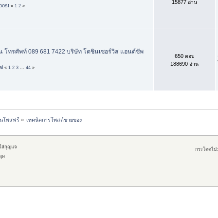
15877 อ่าน
ost
«
1
2
»
น โทรศัพท์ 089 681 7422 บริษัท โตชินเซอร์วิส แอนด์ซัพ
650 ตอบ
188690 อ่าน
ai
«
1
2
3
...
44
»
านโพสฟรี
»
เทคนิคการโพสต์ขายของ
กใส่กุญแจ
กระโดดไป:
มุด