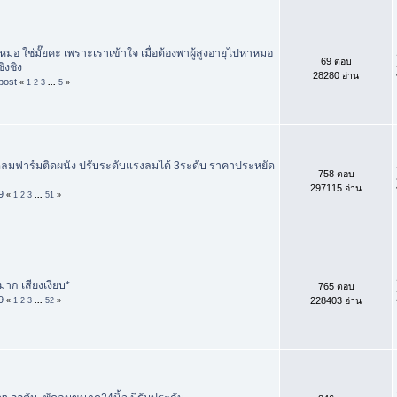
อ ใช่มั๊ยคะ เพราะเราเข้าใจ เมื่อต้องพาผู้สูงอายุไปหาหมอ
69 ตอบ
ิงชิง
28280 อ่าน
ost
«
1
2
3
...
5
»
ดลมฟาร์มติดผนัง ปรับระดับแรงลมได้ 3ระดับ ราคาประหยัด
758 ตอบ
297115 อ่าน
9
«
1
2
3
...
51
»
าก เสียงเงียบ*
765 ตอบ
9
228403 อ่าน
«
1
2
3
...
52
»