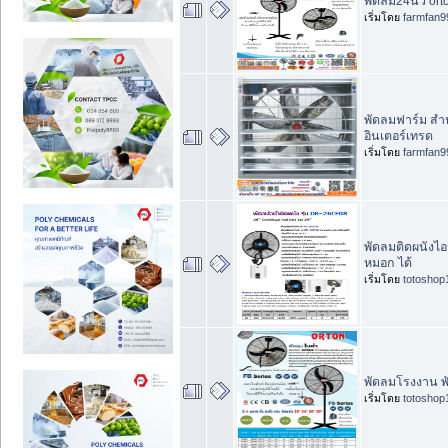
พัดลม24นิ้ว ort
เริ่มโดย
farmfan9
พัดลมฟาร์ม สำห
อินเตอร์เทรด
เริ่มโดย
farmfan9
พัดลมติดผนังไอน
หมอก ได้
เริ่มโดย
totoshop
พัดลมโรงงาน พ
เริ่มโดย
totoshop