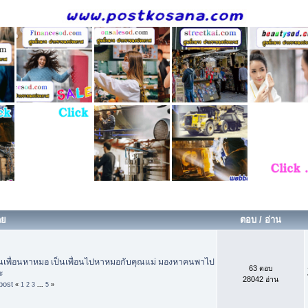
ดย
ตอบ
/
อ่าน
นเพื่อนหาหมอ เป็นเพื่อนไปหาหมอกับคุณแม่ มองหาคนพาไป
63 ตอบ
ะ
28042 อ่าน
ost
«
1
2
3
...
5
»