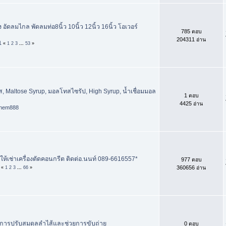
อัดลมไกล พัดลมท่อ8นิ้ว 10นิ้ว 12นิ้ว 16นิ้ว โอเวอร์
785 ตอบ
204311 อ่าน
1
«
1
2
3
...
53
»
ส, Maltose Syrup, มอลโทสไซรัป, High Syrup, น้ำเชื่อมมอล
1 ตอบ
4425 อ่าน
chem888
ให้เช่าเครื่องตัดคอนกรีต ติดต่อ.นนท์ 089-6616557*
977 ตอบ
360656 อ่าน
«
1
2
3
...
66
»
้นการปรับสมดุลลำไส้และช่วยการขับถ่าย
0 ตอบ