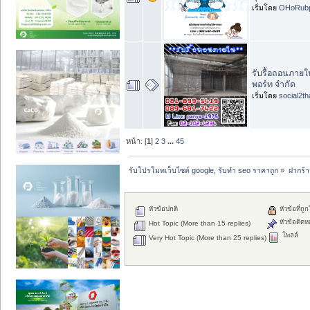
เริ่มโดย
OHoRubp
รับรื้อถอนภายใ
พอร์ท จำกัด
เริ่มโดย
social2th
หน้า: [
1
]
2
3
...
45
รับโปรโมทเว็บไซต์ google, รับทำ seo ราคาถูก
»
ฝากร้
หัวข้อปกติ
หัวข้อที่ถู
หัวข้อติดห
Hot Topic (More than 15 replies)
โพลล์
Very Hot Topic (More than 25 replies)