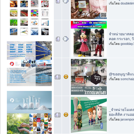
เริ่มโดย
doubleti
จำหน่ายมาสคอต
คอต กระรอก, วั
เริ่มโดย
goodday
@ขออนุญาติแน
เริ่มโดย
somchai
_จำหน่ายโมเดล
ยอะคิลิค งานอ
เริ่มโดย
jaroenpo