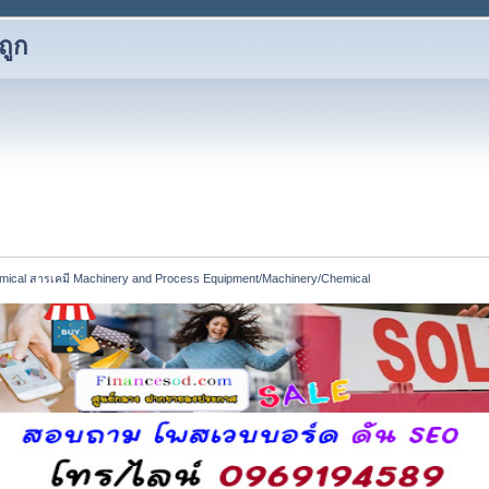
ถูก
ical สารเคมี Machinery and Process Equipment/Machinery/Chemical