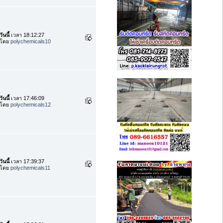
วันนี้
เวลา 18:12:27
โดย
polychemicals10
วันนี้
เวลา 17:46:09
โดย
polychemicals12
วันนี้
เวลา 17:39:37
โดย
polychemicals11