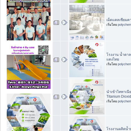
เม็ดแคลเซียมค
เริ่มโดย
polychem
โรงงาน น้ำตาล
แดงไทย
เริ่มโดย
polychem
นำเข้าไททาเนีย
Titanium Dioxid
เริ่มโดย
polychem
โรงงานผลิตน้ำม