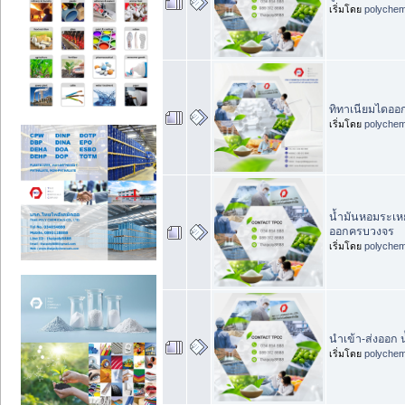
เริ่มโดย
polychem
ทิทาเนียมไดออก
เริ่มโดย
polychem
น้ำมันหอมระเหย
ออกครบวงจร
เริ่มโดย
polychem
นำเข้า-ส่งออก น
เริ่มโดย
polychem