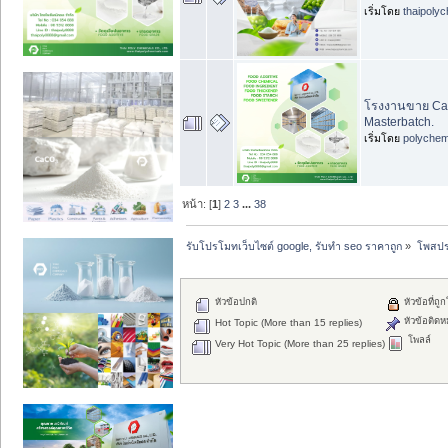
เริ่มโดย
thaipoly
โรงงานขาย Cal
Masterbatch.
เริ่มโดย
polychem
หน้า: [
1
]
2
3
...
38
รับโปรโมทเว็บไซต์ google, รับทำ seo ราคาถูก
»
โพสปร
หัวข้อปกติ
หัวข้อที่ถู
หัวข้อติดห
Hot Topic (More than 15 replies)
โพลล์
Very Hot Topic (More than 25 replies)