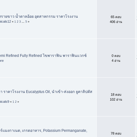
ทรายขาว น้ำตาลอ้อย อุตสาหกรรม ราคาโรงงาน
65 ตอบ
icals12
406 อ่าน
«
1
2
3
...
5
»
emi Refined Fully Refined ไขพาราฟิน พาราฟินแวกซ์
0 ตอบ
ore
4 อ่าน
คา ราคาโรงงาน Eucalyptus Oil, นำเข้า-ส่งออก ยูคาลิปตัส
18 ตอบ
102 อ่าน
icals9
«
1
2
»
ร์แมงกาเนต, เกรดอาหาร, Potassium Permanganate,
78 ตอบ