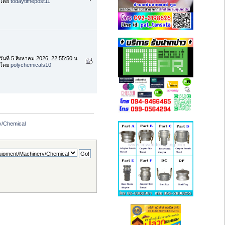
โดย
todaytimepost11
วันที่ 5 สิงหาคม 2026, 22:55:50 น.
โดย
polychemicals10
y/Chemical