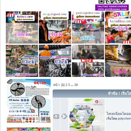
หน้า: [
1
]
2
3
...
38
หัวข้อ
/
เริ่มโ
ไทเทเนียมไดออก
เริ่มโดย
polychem