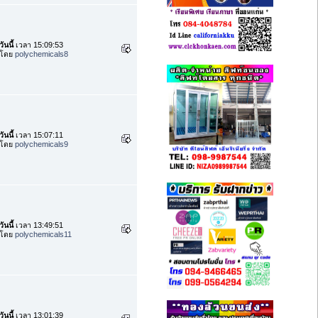
วันนี้
เวลา 15:09:53
โดย
polychemicals8
วันนี้
เวลา 15:07:11
โดย
polychemicals9
วันนี้
เวลา 13:49:51
โดย
polychemicals11
วันนี้
เวลา 13:01:39