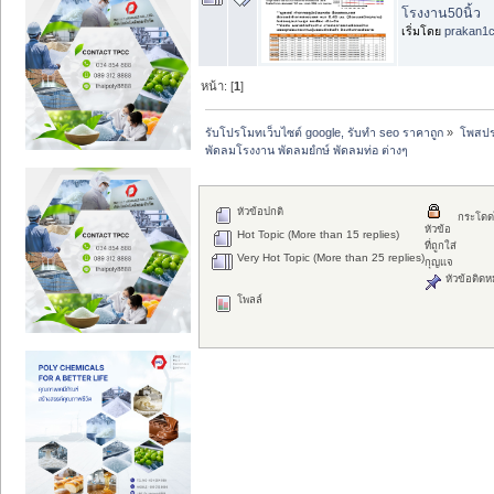
โรงงาน50นิ้ว
เริ่มโดย
prakan1
หน้า: [
1
]
รับโปรโมทเว็บไซต์ google, รับทำ seo ราคาถูก
»
โพสปร
พัดลมโรงงาน พัดลมยํกษ์ พัดลมท่อ ต่างๆ
หัวข้อปกติ
กระโดด
หัวข้อ
Hot Topic (More than 15 replies)
ที่ถูกใส่
Very Hot Topic (More than 25 replies)
กุญแจ
หัวข้อติดห
โพลล์