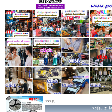
หน้า: [
1
]
หัวข้อ
/
เริ่มโ