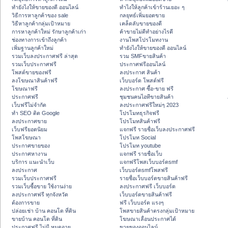
ทํายังไงให้ขายของดี ออนไลน์
ทําไงให้ลูกค้าเข้าร้านเยอะ ๆ
วิธีการหาลูกค้าของ sale
กลยุทธ์เพิ่มยอดขาย
วิธีหาลูกค้ากลุ่มเป้าหมาย
เคล็ดลับขายของดี
การหาลูกค้าใหม่ รักษาลูกค้าเก่า
ค้าขายไม่ดีทำอย่างไรดี
ช่องทางการเข้าถึงลูกค้า
งานโพสโปรโมทงาน
เพิ่มฐานลูกค้าใหม่
ทํายังไงให้ขายของดี ออนไลน์
รวมเว็บลงประกาศฟรี ล่าสุด
รวม SMFขายสินค้า
รวมเว็บประกาศฟรี
ประกาศฟรีออนไลน์
โพสต์ขายของฟรี
ลงประกาศ สินค้า
ลงโฆษณาสินค้าฟรี
เว็บบอร์ด โพสต์ฟรี
โฆษณาฟรี
ลงประกาศ ซื้อ-ขาย ฟรี
ประกาศฟรี
ชุมชนคนไอทีขายสินค้า
เว็บฟรีไม่จำกัด
ลงประกาศฟรีใหม่ๆ 2023
ทำ SEO ติด Google
โปรโมทธุรกิจฟรี
ลงประกาศขาย
โปรโมทสินค้าฟรี
เว็บฟรียอดนิยม
แจกฟรี รายชื่อเว็บลงประกาศฟรี
โพสโฆษณา
โปรโมท Social
ประกาศขายของ
โปรโมท youtube
ประกาศหางาน
แจกฟรี รายชื่อเว็บ
บริการ แนะนำเว็บ
แจกฟรีโพสเว็บบอร์ดsmf
ลงประกาศ
เว็บบอร์ดsmfโพสฟรี
รวมเว็บประกาศฟรี
รายชื่อเว็บบอร์ดขายสินค้าฟรี
รวมเว็บซื้อขาย ใช้งานง่าย
ลงประกาศฟรี เว็บบอร์ด
ลงประกาศฟรี ทุกจังหวัด
เว็บบอร์ดขายสินค้าฟรี
ต้องการขาย
ฟรี เว็บบอร์ด แรงๆ
ปล่อยเช่า บ้าน คอนโด ที่ดิน
โพสขายสินค้าตรงกลุ่มเป้าหมาย
ขายบ้าน คอนโด ที่ดิน
โฆษณาเลื่อนประกาศได้
ประกาศฟรี ไม่มี หมดอายุ
ขายของออนไลน์