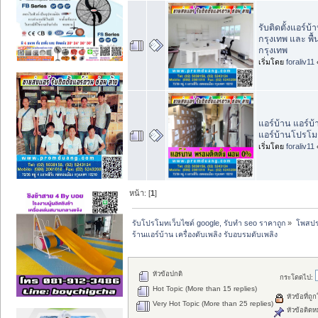
รับติดตั้งแอร์บ
กรุงเทพ และ พื้น
กรุงเทพ
เริ่มโดย
foraliv11
แอร์บ้าน แอร์บ
แอร์บ้านโปรโมช
เริ่มโดย
foraliv11
หน้า: [
1
]
รับโปรโมทเว็บไซต์ google, รับทำ seo ราคาถูก
»
โพสปร
ร้านแอร์บ้าน เครื่องดับเพลิง รับอบรมดับเพลิง
หัวข้อปกติ
กระโดดไป:
Hot Topic (More than 15 replies)
หัวข้อที่ถู
Very Hot Topic (More than 25 replies)
หัวข้อติดห