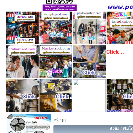
หน้า: [
1
]
หัวข้อ
/
เริ่มโ