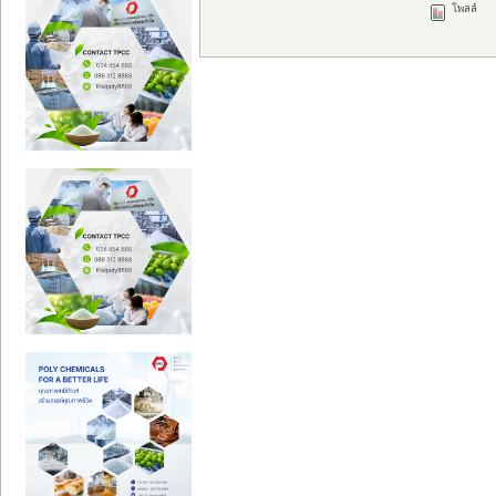
โพลล์