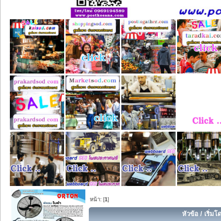
หน้า: [
1
]
หัวข้อ
/
เริ่มโ