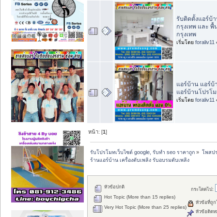
รับติดตั้งแอร์บ
กรุงเทพ และ พื้น
กรุงเทพ
เริ่มโดย
foraliv11
แอร์บ้าน แอร์บ
แอร์บ้านโปรโมช
เริ่มโดย
foraliv11
หน้า: [
1
]
รับโปรโมทเว็บไซต์ google, รับทำ seo ราคาถูก
»
โพสปร
ร้านแอร์บ้าน เครื่องดับเพลิง รับอบรมดับเพลิง
หัวข้อปกติ
กระโดดไป:
Hot Topic (More than 15 replies)
หัวข้อที่ถู
Very Hot Topic (More than 25 replies)
หัวข้อติดห