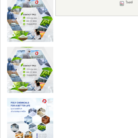
โพลล์