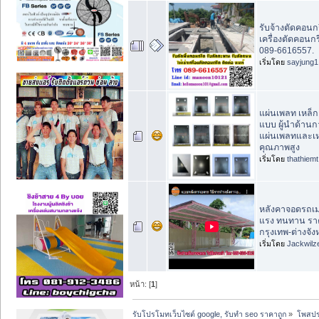
รับจ้างตัดคอนกร
เครื่องตัดคอนกร
089-6616557.
เริ่มโดย
sayjung1
แผ่นเพลท เหล็
แบบ ผู้นำด้านก
แผ่นเพลทและเ
คุณภาพสูง
เริ่มโดย
thathiemt
หลังคาจอดรถเมท
แรง ทนทาน ราคาถ
กรุงเทพ-ต่างจัง
เริ่มโดย
Jackwilz
หน้า: [
1
]
รับโปรโมทเว็บไซต์ google, รับทำ seo ราคาถูก
»
โพสปร