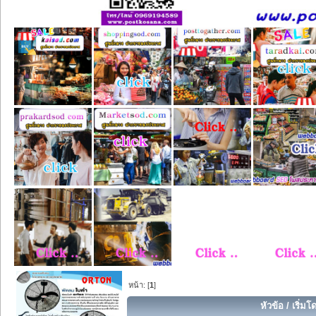
หน้า: [
1
]
หัวข้อ
/
เริ่มโ