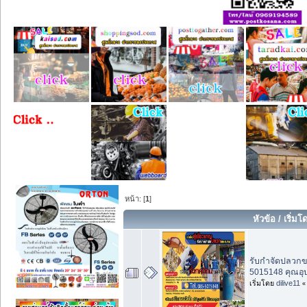
หน้า: [
1
]
หัวข้อ
/
เริ่มโ
รับกำจัดปลวกข
5015148 คุณอุ
เริ่มโดย
dilive11