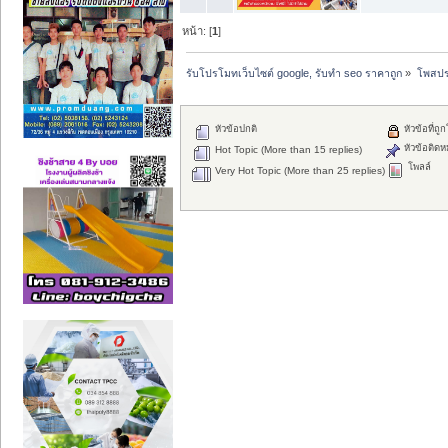
หน้า: [
1
]
รับโปรโมทเว็บไซต์ google, รับทำ seo ราคาถูก
»
โพสปร
หัวข้อปกติ
หัวข้อที่ถู
หัวข้อติดห
Hot Topic (More than 15 replies)
โพลล์
Very Hot Topic (More than 25 replies)