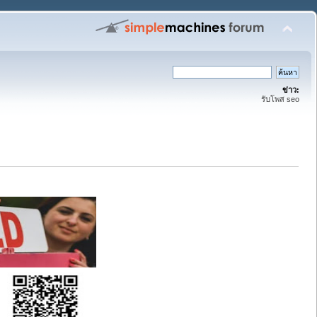
ข่าว:
รับโพส seo