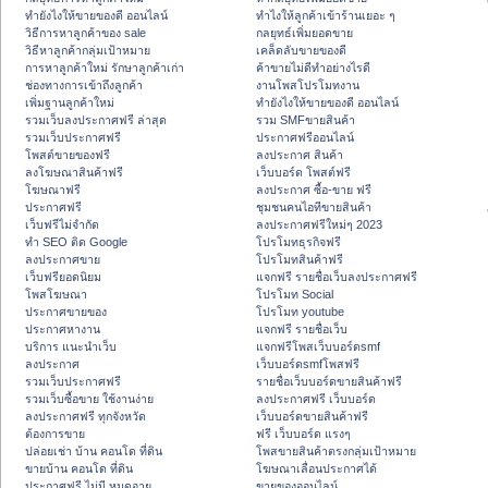
ทํายังไงให้ขายของดี ออนไลน์
ทําไงให้ลูกค้าเข้าร้านเยอะ ๆ
วิธีการหาลูกค้าของ sale
กลยุทธ์เพิ่มยอดขาย
วิธีหาลูกค้ากลุ่มเป้าหมาย
เคล็ดลับขายของดี
การหาลูกค้าใหม่ รักษาลูกค้าเก่า
ค้าขายไม่ดีทำอย่างไรดี
ช่องทางการเข้าถึงลูกค้า
งานโพสโปรโมทงาน
เพิ่มฐานลูกค้าใหม่
ทํายังไงให้ขายของดี ออนไลน์
รวมเว็บลงประกาศฟรี ล่าสุด
รวม SMFขายสินค้า
รวมเว็บประกาศฟรี
ประกาศฟรีออนไลน์
โพสต์ขายของฟรี
ลงประกาศ สินค้า
ลงโฆษณาสินค้าฟรี
เว็บบอร์ด โพสต์ฟรี
โฆษณาฟรี
ลงประกาศ ซื้อ-ขาย ฟรี
ประกาศฟรี
ชุมชนคนไอทีขายสินค้า
เว็บฟรีไม่จำกัด
ลงประกาศฟรีใหม่ๆ 2023
ทำ SEO ติด Google
โปรโมทธุรกิจฟรี
ลงประกาศขาย
โปรโมทสินค้าฟรี
เว็บฟรียอดนิยม
แจกฟรี รายชื่อเว็บลงประกาศฟรี
โพสโฆษณา
โปรโมท Social
ประกาศขายของ
โปรโมท youtube
ประกาศหางาน
แจกฟรี รายชื่อเว็บ
บริการ แนะนำเว็บ
แจกฟรีโพสเว็บบอร์ดsmf
ลงประกาศ
เว็บบอร์ดsmfโพสฟรี
รวมเว็บประกาศฟรี
รายชื่อเว็บบอร์ดขายสินค้าฟรี
รวมเว็บซื้อขาย ใช้งานง่าย
ลงประกาศฟรี เว็บบอร์ด
ลงประกาศฟรี ทุกจังหวัด
เว็บบอร์ดขายสินค้าฟรี
ต้องการขาย
ฟรี เว็บบอร์ด แรงๆ
ปล่อยเช่า บ้าน คอนโด ที่ดิน
โพสขายสินค้าตรงกลุ่มเป้าหมาย
ขายบ้าน คอนโด ที่ดิน
โฆษณาเลื่อนประกาศได้
ประกาศฟรี ไม่มี หมดอายุ
ขายของออนไลน์