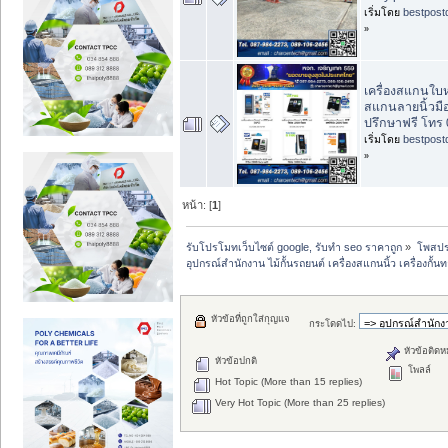
เริ่มโดย
bestpost
»
เครื่องสแกนใบหน
สแกนลายนิ้วมือ
ปรึกษาฟรี โทร
เริ่มโดย
bestpost
»
หน้า: [
1
]
รับโปรโมทเว็บไซต์ google, รับทำ seo ราคาถูก
»
โพสปร
อุปกรณ์สำนักงาน ไม้กั้นรถยนต์ เครื่องสแกนนิ้ว เครื่องกั้น
หัวข้อที่ถูกใส่กุญแจ
กระโดดไป:
หัวข้อติดห
หัวข้อปกติ
โพลล์
Hot Topic (More than 15 replies)
Very Hot Topic (More than 25 replies)