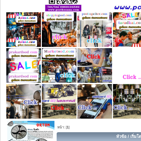
หน้า: [
1
]
หัวข้อ
/
เริ่มโ