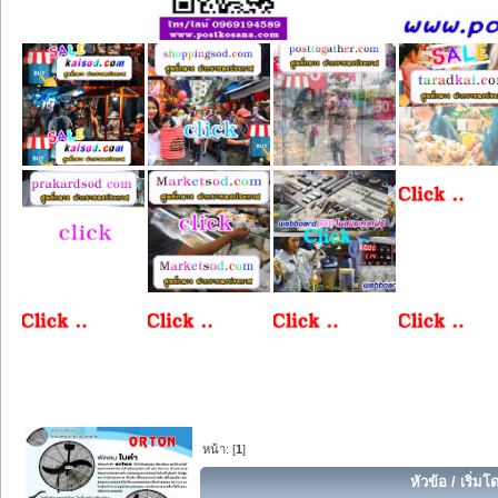
หน้า: [
1
]
หัวข้อ
/
เริ่มโ