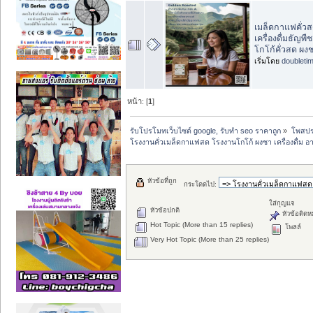
เมล็ดกาแฟคั่วส
เครื่องดื่มธัญพื
โกโก้คั่วสด ผ
เริ่มโดย
doubleti
หน้า: [
1
]
รับโปรโมทเว็บไซต์ google, รับทำ seo ราคาถูก
»
โพสปร
โรงงานคั่วเมล็ดกาแฟสด โรงงานโกโก้ ผงชา เครื่องดื่ม
หัวข้อที่ถูก
กระโดดไป:
ใส่กุญแจ
หัวข้อปกติ
หัวข้อติดห
Hot Topic (More than 15 replies)
โพลล์
Very Hot Topic (More than 25 replies)