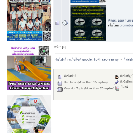
พัดลมอุตสาหกร
เริ่มโดย
promotio
หน้า: [
1
]
รับโปรโมทเว็บไซต์ google, รับทำ seo ราคาถูก
»
โพสปร
หัวข้อปกติ
หัวข้อที่ถู
หัวข้อติดห
Hot Topic (More than 15 replies)
โพลล์
Very Hot Topic (More than 25 replies)