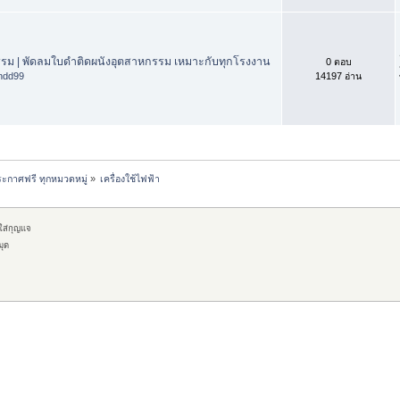
รม | พัดลมใบดำติดผนังอุตสาหกรรม เหมาะกับทุกโรงงาน
0 ตอบ
ndd99
14197 อ่าน
ะกาศฟรี ทุกหมวดหมู่
»
เครื่องใช้ไฟฟ้า
กใส่กุญแจ
มุด