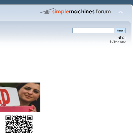
ข่าว:
รับโพส seo