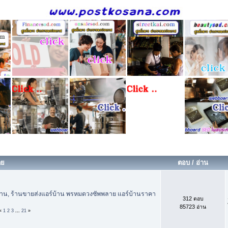
ดย
ตอบ
/
อ่าน
์บ้าน, ร้านขายส่งแอร์บ้าน พรหมดวงซัพพลาย แอร์บ้านราคา
312 ตอบ
85723 อ่าน
«
1
2
3
...
21
»