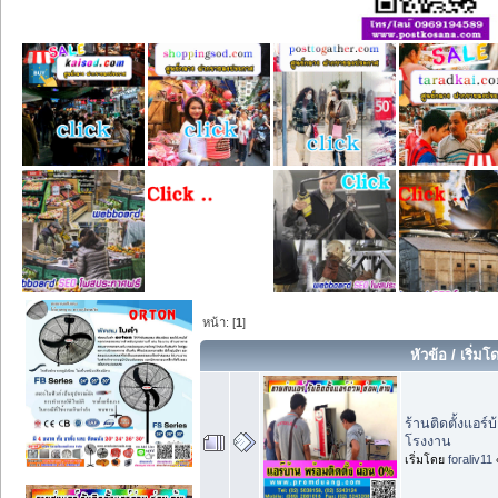
หน้า: [
1
]
หัวข้อ
/
เริ่มโ
ร้านติดตั้งแอร
โรงงาน
เริ่มโดย
foraliv11