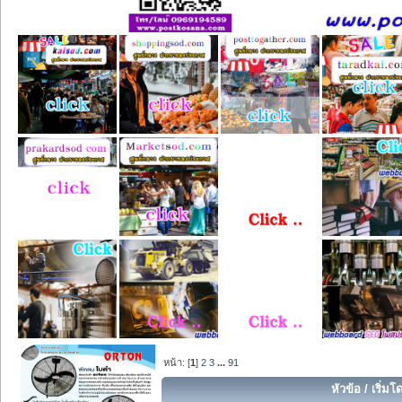
หน้า: [
1
]
2
3
...
91
หัวข้อ
/
เริ่มโ