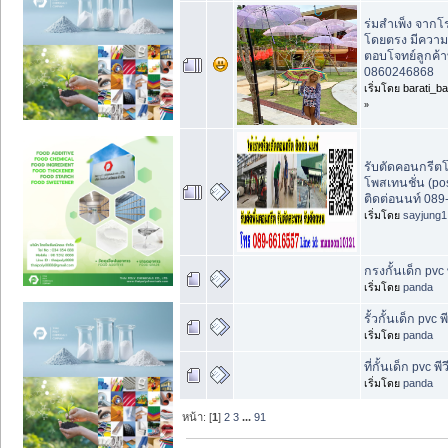
ร่มสำเพ็ง จากโ
โดยตรง มีความเ
ตอบโจทย์ลูกค้
0860246868
เริ่มโดย barati_b
»
รับตัดคอนกรีต
โพสเทนชั่น (pos
ติดต่อนนท์ 089
เริ่มโดย
sayjung1
กรงกั้นเด็ก pvc พ
เริ่มโดย
panda
รั้วกั้นเด็ก pvc พี
เริ่มโดย
panda
ที่กั้นเด็ก pvc พีว
เริ่มโดย
panda
หน้า: [
1
]
2
3
...
91