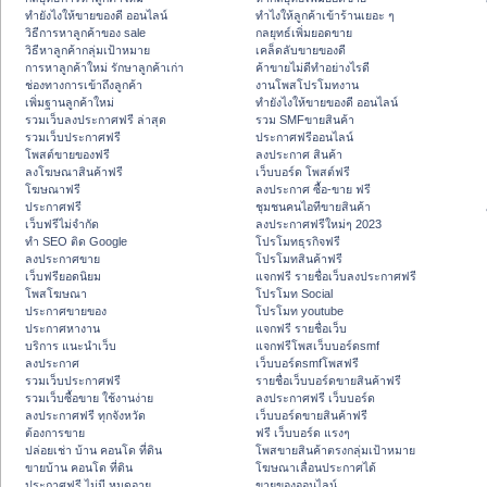
ทํายังไงให้ขายของดี ออนไลน์
ทําไงให้ลูกค้าเข้าร้านเยอะ ๆ
วิธีการหาลูกค้าของ sale
กลยุทธ์เพิ่มยอดขาย
วิธีหาลูกค้ากลุ่มเป้าหมาย
เคล็ดลับขายของดี
การหาลูกค้าใหม่ รักษาลูกค้าเก่า
ค้าขายไม่ดีทำอย่างไรดี
ช่องทางการเข้าถึงลูกค้า
งานโพสโปรโมทงาน
เพิ่มฐานลูกค้าใหม่
ทํายังไงให้ขายของดี ออนไลน์
รวมเว็บลงประกาศฟรี ล่าสุด
รวม SMFขายสินค้า
รวมเว็บประกาศฟรี
ประกาศฟรีออนไลน์
โพสต์ขายของฟรี
ลงประกาศ สินค้า
ลงโฆษณาสินค้าฟรี
เว็บบอร์ด โพสต์ฟรี
โฆษณาฟรี
ลงประกาศ ซื้อ-ขาย ฟรี
ประกาศฟรี
ชุมชนคนไอทีขายสินค้า
เว็บฟรีไม่จำกัด
ลงประกาศฟรีใหม่ๆ 2023
ทำ SEO ติด Google
โปรโมทธุรกิจฟรี
ลงประกาศขาย
โปรโมทสินค้าฟรี
เว็บฟรียอดนิยม
แจกฟรี รายชื่อเว็บลงประกาศฟรี
โพสโฆษณา
โปรโมท Social
ประกาศขายของ
โปรโมท youtube
ประกาศหางาน
แจกฟรี รายชื่อเว็บ
บริการ แนะนำเว็บ
แจกฟรีโพสเว็บบอร์ดsmf
ลงประกาศ
เว็บบอร์ดsmfโพสฟรี
รวมเว็บประกาศฟรี
รายชื่อเว็บบอร์ดขายสินค้าฟรี
รวมเว็บซื้อขาย ใช้งานง่าย
ลงประกาศฟรี เว็บบอร์ด
ลงประกาศฟรี ทุกจังหวัด
เว็บบอร์ดขายสินค้าฟรี
ต้องการขาย
ฟรี เว็บบอร์ด แรงๆ
ปล่อยเช่า บ้าน คอนโด ที่ดิน
โพสขายสินค้าตรงกลุ่มเป้าหมาย
ขายบ้าน คอนโด ที่ดิน
โฆษณาเลื่อนประกาศได้
ประกาศฟรี ไม่มี หมดอายุ
ขายของออนไลน์