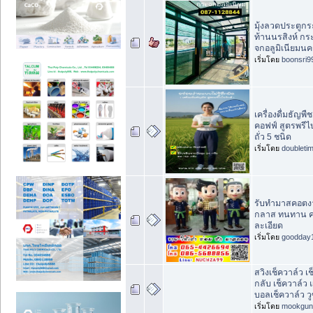
มุ้งลวดประตูกร
ท้านนรสิงห์ กร
จกอลูมิเนียมนค
เริ่มโดย
boonsri9
เครื่องดื่มธัญพื
คอฟฟ์ สูตรพรีไ
ถั่ว 5 ชนิด
เริ่มโดย
doubleti
รับทำมาสคอตง
กลาส ทนทาน ค
ละเอียด
เริ่มโดย
goodday
สวิงเช็ควาล์ว เ
กลับ เช็ควาล์ว
บอลเช็ควาล์ว วู
เริ่มโดย
mookgun