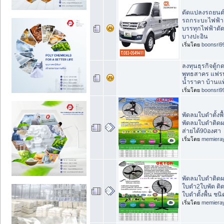
ดัดแปลงรถยนต์
รถกระบะไฟฟ้า 
บรรทุกไฟฟ้าดั
บางปะอิน
เริ่มโดย
boonsri9
ลงทุนธุรกิจตู้กดน
พุทธสาคร แฟรน
น้ำราคา บ้านแพ
เริ่มโดย
boonsri9
พัดลมใบดำตั้งพ
พัดลมใบดำติดผน
ส่ายได้90องศา
เริ่มโดย
memiera
พัดลมใบดำติดผ
ใบดำ2ใบพัด ติด
ใบดำตั้งพื้น ชนิ
เริ่มโดย
memiera