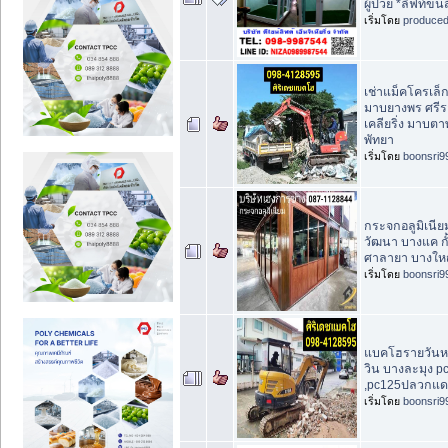
ผู้ป่วย *ลิฟท์ขน
เริ่มโดย
produce
เช่าแม็คโครเล
มาบยางพร ศรีร
เคลียริ่ง มาบตาพ
พัทยา
เริ่มโดย
boonsri9
กระจกอลูมิเนีย
วัฒนา บางแค ก
ศาลายา บางใหญ
เริ่มโดย
boonsri9
แบคโฮรายวันห
วิน บางละมุง pc
,pc125ปลวกแด
เริ่มโดย
boonsri9