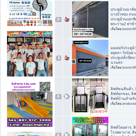
ประตูม้วนมาลั
บางบัวทอง ถน
ประตูม้วนเอกช
พระราม2 ท่าข้
เริ่มโดย
boonsri9
มอเตอร์ประตูม
อยุธยา วังน้อย
ประตูเหล็กยืด
นวนคร
เริ่มโดย
boonsri9
ลิฟท์ขนสินค้า,
ลิฟท์ยกของ, ลิ
ลิฟท์บ้านสำหรับ
เริ่มโดย
produce
ลิฟท์โดยสาร, 
โรงพยาบาล, ลิ