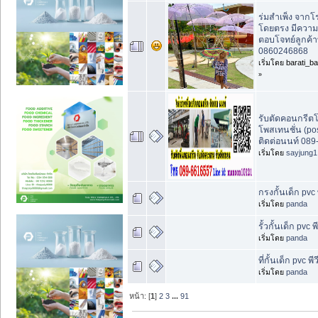
ร่มสำเพ็ง จากโ
โดยตรง มีความเ
ตอบโจทย์ลูกค้
0860246868
เริ่มโดย barati_b
»
รับตัดคอนกรีต
โพสเทนชั่น (pos
ติดต่อนนท์ 089
เริ่มโดย
sayjung1
กรงกั้นเด็ก pvc พ
เริ่มโดย
panda
รั้วกั้นเด็ก pvc พี
เริ่มโดย
panda
ที่กั้นเด็ก pvc พีว
เริ่มโดย
panda
หน้า: [
1
]
2
3
...
91