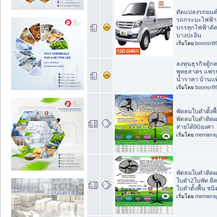
ดัดแปลงรถยนต์
รถกระบะไฟฟ้า 
บรรทุกไฟฟ้าดั
บางปะอิน
เริ่มโดย
boonsri9
ลงทุนธุรกิจตู้กดน
พุทธสาคร แฟรน
น้ำราคา บ้านแพ
เริ่มโดย
boonsri9
พัดลมใบดำตั้งพ
พัดลมใบดำติดผน
ส่ายได้90องศา
เริ่มโดย
memiera
พัดลมใบดำติดผ
ใบดำ2ใบพัด ติด
ใบดำตั้งพื้น ชนิ
เริ่มโดย
memiera