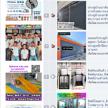
ประตูม้วนมาลั
บางบัวทอง ถน
ประตูม้วนเอกช
พระราม2 ท่าข้
เริ่มโดย
boonsri9
มอเตอร์ประตูม
อยุธยา วังน้อย
ประตูเหล็กยืด
นวนคร
เริ่มโดย
boonsri9
ลิฟท์ขนสินค้า,
ลิฟท์ยกของ, ลิ
ลิฟท์บ้านสำหรับ
เริ่มโดย
produce
ลิฟท์โดยสาร, 
โรงพยาบาล, ลิ