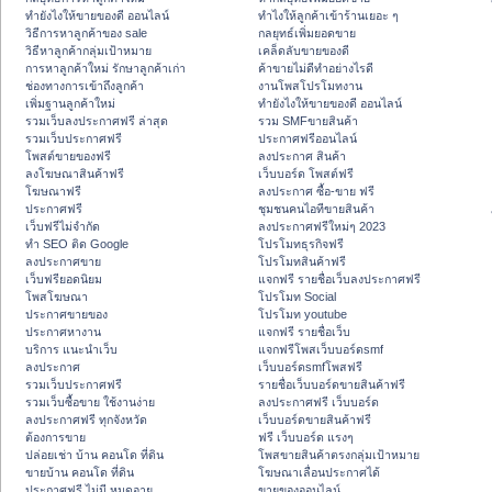
ทํายังไงให้ขายของดี ออนไลน์
ทําไงให้ลูกค้าเข้าร้านเยอะ ๆ
วิธีการหาลูกค้าของ sale
กลยุทธ์เพิ่มยอดขาย
วิธีหาลูกค้ากลุ่มเป้าหมาย
เคล็ดลับขายของดี
การหาลูกค้าใหม่ รักษาลูกค้าเก่า
ค้าขายไม่ดีทำอย่างไรดี
ช่องทางการเข้าถึงลูกค้า
งานโพสโปรโมทงาน
เพิ่มฐานลูกค้าใหม่
ทํายังไงให้ขายของดี ออนไลน์
รวมเว็บลงประกาศฟรี ล่าสุด
รวม SMFขายสินค้า
รวมเว็บประกาศฟรี
ประกาศฟรีออนไลน์
โพสต์ขายของฟรี
ลงประกาศ สินค้า
ลงโฆษณาสินค้าฟรี
เว็บบอร์ด โพสต์ฟรี
โฆษณาฟรี
ลงประกาศ ซื้อ-ขาย ฟรี
ประกาศฟรี
ชุมชนคนไอทีขายสินค้า
เว็บฟรีไม่จำกัด
ลงประกาศฟรีใหม่ๆ 2023
ทำ SEO ติด Google
โปรโมทธุรกิจฟรี
ลงประกาศขาย
โปรโมทสินค้าฟรี
เว็บฟรียอดนิยม
แจกฟรี รายชื่อเว็บลงประกาศฟรี
โพสโฆษณา
โปรโมท Social
ประกาศขายของ
โปรโมท youtube
ประกาศหางาน
แจกฟรี รายชื่อเว็บ
บริการ แนะนำเว็บ
แจกฟรีโพสเว็บบอร์ดsmf
ลงประกาศ
เว็บบอร์ดsmfโพสฟรี
รวมเว็บประกาศฟรี
รายชื่อเว็บบอร์ดขายสินค้าฟรี
รวมเว็บซื้อขาย ใช้งานง่าย
ลงประกาศฟรี เว็บบอร์ด
ลงประกาศฟรี ทุกจังหวัด
เว็บบอร์ดขายสินค้าฟรี
ต้องการขาย
ฟรี เว็บบอร์ด แรงๆ
ปล่อยเช่า บ้าน คอนโด ที่ดิน
โพสขายสินค้าตรงกลุ่มเป้าหมาย
ขายบ้าน คอนโด ที่ดิน
โฆษณาเลื่อนประกาศได้
ประกาศฟรี ไม่มี หมดอายุ
ขายของออนไลน์