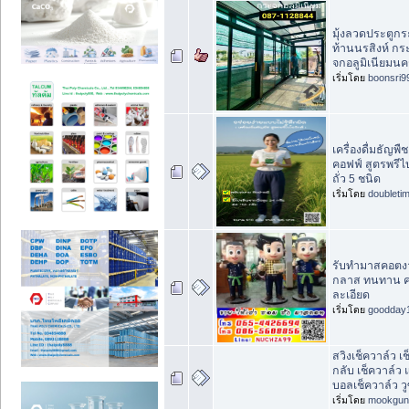
มุ้งลวดประตูกร
ท้านนรสิงห์ กร
จกอลูมิเนียมนค
เริ่มโดย
boonsri9
เครื่องดื่มธัญพื
คอฟฟ์ สูตรพรีไ
ถั่ว 5 ชนิด
เริ่มโดย
doubleti
รับทำมาสคอตง
กลาส ทนทาน ค
ละเอียด
เริ่มโดย
goodday
สวิงเช็ควาล์ว เ
กลับ เช็ควาล์ว
บอลเช็ควาล์ว วู
เริ่มโดย
mookgun