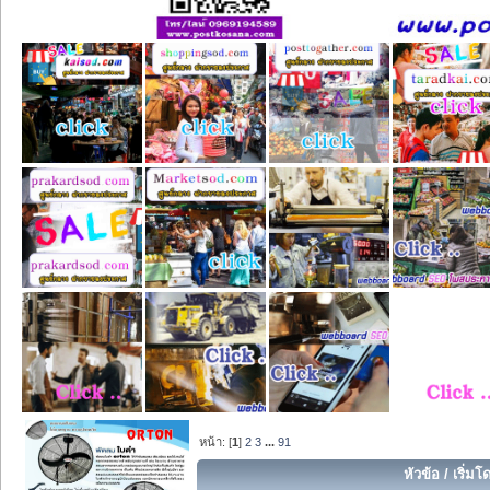
หน้า: [
1
]
2
3
...
91
หัวข้อ
/
เริ่มโ