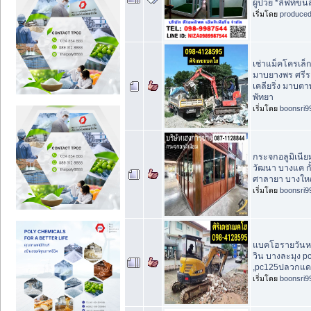
ผู้ป่วย *ลิฟท์ขน
เริ่มโดย
produce
เช่าแม็คโครเล
มาบยางพร ศรีร
เคลียริ่ง มาบตาพ
พัทยา
เริ่มโดย
boonsri9
กระจกอลูมิเนีย
วัฒนา บางแค ก
ศาลายา บางใหญ
เริ่มโดย
boonsri9
แบคโฮรายวันห
วิน บางละมุง pc
,pc125ปลวกแด
เริ่มโดย
boonsri9