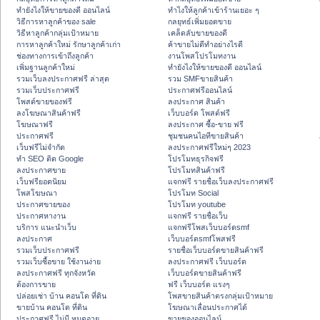
ทํายังไงให้ขายของดี ออนไลน์
ทําไงให้ลูกค้าเข้าร้านเยอะ ๆ
วิธีการหาลูกค้าของ sale
กลยุทธ์เพิ่มยอดขาย
วิธีหาลูกค้ากลุ่มเป้าหมาย
เคล็ดลับขายของดี
การหาลูกค้าใหม่ รักษาลูกค้าเก่า
ค้าขายไม่ดีทำอย่างไรดี
ช่องทางการเข้าถึงลูกค้า
งานโพสโปรโมทงาน
เพิ่มฐานลูกค้าใหม่
ทํายังไงให้ขายของดี ออนไลน์
รวมเว็บลงประกาศฟรี ล่าสุด
รวม SMFขายสินค้า
รวมเว็บประกาศฟรี
ประกาศฟรีออนไลน์
โพสต์ขายของฟรี
ลงประกาศ สินค้า
ลงโฆษณาสินค้าฟรี
เว็บบอร์ด โพสต์ฟรี
โฆษณาฟรี
ลงประกาศ ซื้อ-ขาย ฟรี
ประกาศฟรี
ชุมชนคนไอทีขายสินค้า
เว็บฟรีไม่จำกัด
ลงประกาศฟรีใหม่ๆ 2023
ทำ SEO ติด Google
โปรโมทธุรกิจฟรี
ลงประกาศขาย
โปรโมทสินค้าฟรี
เว็บฟรียอดนิยม
แจกฟรี รายชื่อเว็บลงประกาศฟรี
โพสโฆษณา
โปรโมท Social
ประกาศขายของ
โปรโมท youtube
ประกาศหางาน
แจกฟรี รายชื่อเว็บ
บริการ แนะนำเว็บ
แจกฟรีโพสเว็บบอร์ดsmf
ลงประกาศ
เว็บบอร์ดsmfโพสฟรี
รวมเว็บประกาศฟรี
รายชื่อเว็บบอร์ดขายสินค้าฟรี
รวมเว็บซื้อขาย ใช้งานง่าย
ลงประกาศฟรี เว็บบอร์ด
ลงประกาศฟรี ทุกจังหวัด
เว็บบอร์ดขายสินค้าฟรี
ต้องการขาย
ฟรี เว็บบอร์ด แรงๆ
ปล่อยเช่า บ้าน คอนโด ที่ดิน
โพสขายสินค้าตรงกลุ่มเป้าหมาย
ขายบ้าน คอนโด ที่ดิน
โฆษณาเลื่อนประกาศได้
ประกาศฟรี ไม่มี หมดอายุ
ขายของออนไลน์