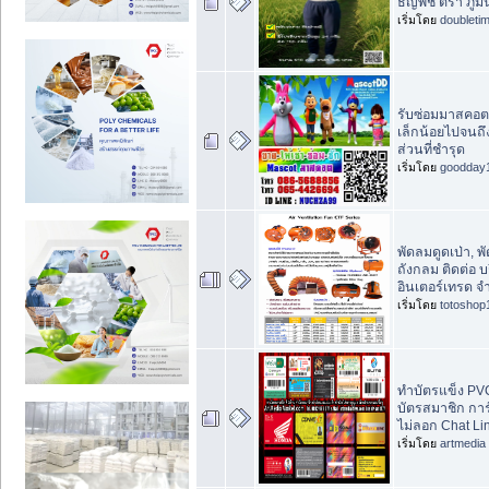
ธัญพืช ตรา ภูม
เริ่มโดย
doubleti
รับซ่อมมาสคอต 
เล็กน้อยไปจนถึง
ส่วนที่ชำรุด
เริ่มโดย
goodday
พัดลมดูดเป่า, พ
ถังกลม ติดต่อ บ
อินเตอร์เทรด จ
เริ่มโดย
totoshop
ทำบัตรแข็ง PVC
บัตรสมาชิก การ
ไม่ลอก Chat Lin
เริ่มโดย
artmedia