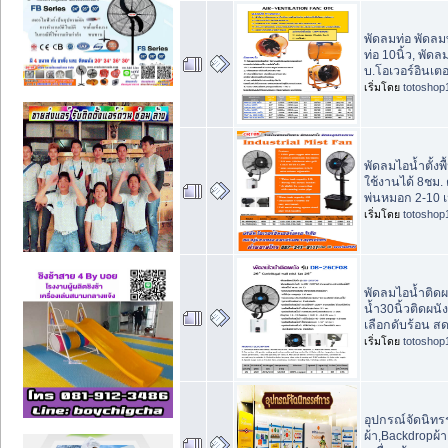
พัดลมท่อ พัดลมท
ท่อ 10นิ้ว, พัดล
บ.โอเวอร์อินเต
เริ่มโดย
totoshop
พัดลมไอน้ำตั้งพ
ใช้งานได้ 8ชม. 
พ่นหมอก 2-10 
เริ่มโดย
totoshop
พัดลมไอน้ำติดผ
น้ำ30นิ้วติดผนัง
เลือกดับร้อน ส
เริ่มโดย
totoshop
อุปกรณ์จัดนิท
ผ้า,Backdropผ้า 