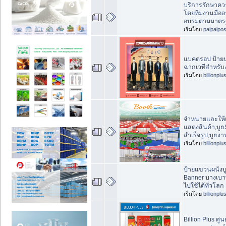
บริการรักษาค
โดยทีมงานมืออ
อบรมตามมาตร
เริ่มโดย
paipaipos
แบคดรอป ป้ายป
ฉากเวทีสำหรั
เริ่มโดย
billionplu
จำหน่ายและให้เ
แสดงสินค้า,บูธ
สำเร็จรูป,บูธง
เริ่มโดย
billionplu
ป้ายแขวนผนังบ
Banner บางเบาพ
ไปใช้ได้ทั่วโลก
เริ่มโดย
billionplu
Billion Plus ศู