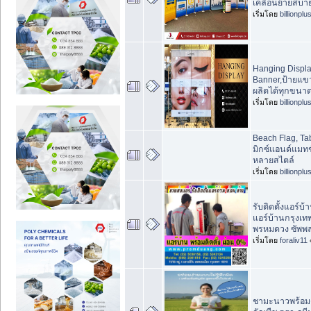
เคลื่อนย้ายสบา
เริ่มโดย
billionplu
Hanging Displ
Banner,ป้ายแขว
ผลิตได้ทุกขนา
เริ่มโดย
billionplu
Beach Flag, Ta
มิกซ์แอนด์แมทช์
หลายสไตล์
เริ่มโดย
billionplu
รับติดตั้งแอร์บ้
แอร์บ้านกรุงเ
พรหมดวง ซัพพ
เริ่มโดย
foraliv11
ชามะนาวพร้อมดื่