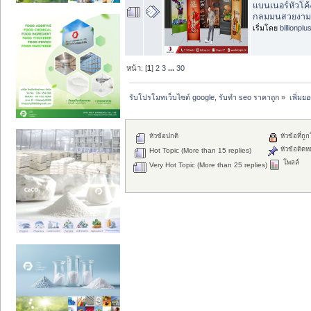
แบนเนอร์หัวโค้ง
กลมมนสวยงาม
เริ่มโดย
billionplu
หน้า: [
1
]
2
3
...
30
รับโปรโมทเว็บไซต์ google, รับทำ seo ราคาถูก
»
เพิ่มย
หัวข้อปกติ
หัวข้อที่ถู
หัวข้อติดห
Hot Topic (More than 15 replies)
โพลล์
Very Hot Topic (More than 25 replies)