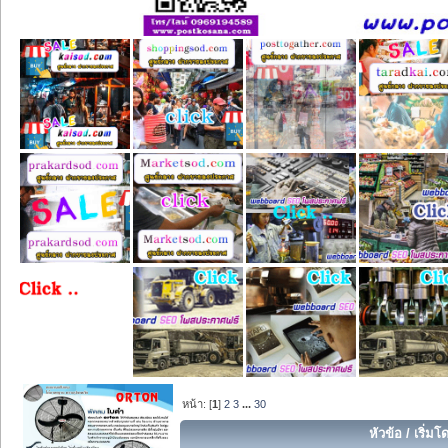
หน้า: [
1
]
2
3
...
30
หัวข้อ
/
เริ่มโ