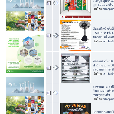
ออกบูธ,อุปกรณ์
บูธ,ชุดแสดงสิน
เริ่มโดย
billionplu
พัดลมไอน้ำตั้งพื
8,500 ปรับเร่ง
ของสเปรย์ พ่น
เริ่มโดย
farmfan9
พัดลมฟาร์ม 56 
ฟาร์ม ขนาด 56 
ระบายอากาศ ติด
เริ่มโดย
farmfan9
ธงชายหาด,ธงป
Flag เหมาะกับ
งานทุกธุรกิจ
เริ่มโดย
billionplu
Banner Stand,โ