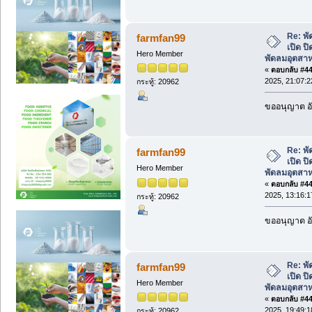
Re: พั
farmfan99
เปิด ป
Hero Member
พัดลมอุตสา
«
ตอบกลับ #446
2025, 21:07:2
กระทู้: 20962
ขออนุญาต อั
Re: พั
farmfan99
เปิด ป
Hero Member
พัดลมอุตสา
«
ตอบกลับ #447
2025, 13:16:1
กระทู้: 20962
ขออนุญาต อั
Re: พั
farmfan99
เปิด ป
Hero Member
พัดลมอุตสา
«
ตอบกลับ #448
2025, 19:49:1
กระทู้: 20962