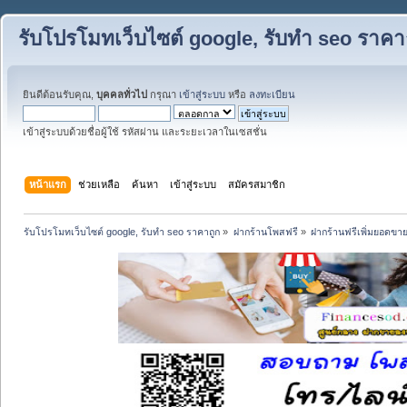
รับโปรโมทเว็บไซต์ google, รับทำ seo ราคา
ยินดีต้อนรับคุณ,
บุคคลทั่วไป
กรุณา
เข้าสู่ระบบ
หรือ
ลงทะเบียน
เข้าสู่ระบบด้วยชื่อผู้ใช้ รหัสผ่าน และระยะเวลาในเซสชั่น
หน้าแรก
ช่วยเหลือ
ค้นหา
เข้าสู่ระบบ
สมัครสมาชิก
รับโปรโมทเว็บไซต์ google, รับทำ seo ราคาถูก
»
ฝากร้านโพสฟรี
»
ฝากร้านฟรีเพิ่มยอดขา