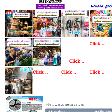
หน้า:
1
...
28
29
[
30
]
31
32
...
35