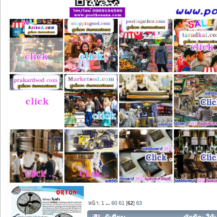
หน้า:
1
...
60
61
[
62
]
63