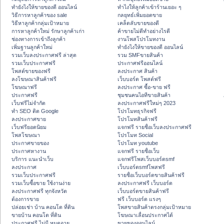
ทํายังไงให้ขายของดี ออนไลน์
ทําไงให้ลูกค้าเข้าร้านเยอะ ๆ
วิธีการหาลูกค้าของ sale
กลยุทธ์เพิ่มยอดขาย
วิธีหาลูกค้ากลุ่มเป้าหมาย
เคล็ดลับขายของดี
การหาลูกค้าใหม่ รักษาลูกค้าเก่า
ค้าขายไม่ดีทำอย่างไรดี
ช่องทางการเข้าถึงลูกค้า
งานโพสโปรโมทงาน
เพิ่มฐานลูกค้าใหม่
ทํายังไงให้ขายของดี ออนไลน์
รวมเว็บลงประกาศฟรี ล่าสุด
รวม SMFขายสินค้า
รวมเว็บประกาศฟรี
ประกาศฟรีออนไลน์
โพสต์ขายของฟรี
ลงประกาศ สินค้า
ลงโฆษณาสินค้าฟรี
เว็บบอร์ด โพสต์ฟรี
โฆษณาฟรี
ลงประกาศ ซื้อ-ขาย ฟรี
ประกาศฟรี
ชุมชนคนไอทีขายสินค้า
เว็บฟรีไม่จำกัด
ลงประกาศฟรีใหม่ๆ 2023
ทำ SEO ติด Google
โปรโมทธุรกิจฟรี
ลงประกาศขาย
โปรโมทสินค้าฟรี
เว็บฟรียอดนิยม
แจกฟรี รายชื่อเว็บลงประกาศฟรี
โพสโฆษณา
โปรโมท Social
ประกาศขายของ
โปรโมท youtube
ประกาศหางาน
แจกฟรี รายชื่อเว็บ
บริการ แนะนำเว็บ
แจกฟรีโพสเว็บบอร์ดsmf
ลงประกาศ
เว็บบอร์ดsmfโพสฟรี
รวมเว็บประกาศฟรี
รายชื่อเว็บบอร์ดขายสินค้าฟรี
รวมเว็บซื้อขาย ใช้งานง่าย
ลงประกาศฟรี เว็บบอร์ด
ลงประกาศฟรี ทุกจังหวัด
เว็บบอร์ดขายสินค้าฟรี
ต้องการขาย
ฟรี เว็บบอร์ด แรงๆ
ปล่อยเช่า บ้าน คอนโด ที่ดิน
โพสขายสินค้าตรงกลุ่มเป้าหมาย
ขายบ้าน คอนโด ที่ดิน
โฆษณาเลื่อนประกาศได้
ประกาศฟรี ไม่มี หมดอายุ
ขายของออนไลน์