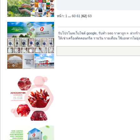
หน้า:
1
...
60
61
[
62
]
63
รับโปรโมทเว็บไซต์ google, รับทำ seo ราคาถูก
»
ฝากร้
ให้เช่าเครื่องตัดคอนกรีต รายวัน รายเดือน ใช้เอกสารไม่ย