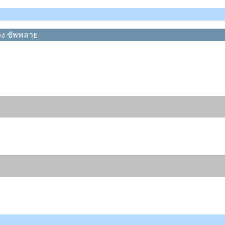
วง ซัพพลาย