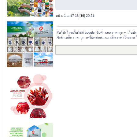
หน้า:
1
...
17
18
[
19
]
20
21
รับโปรโมทเว็บไซต์ google, รับทำ seo ราคาถูก
»
เว็บป
ชิงช้าเหล็ก ราคาถูก  เครื่องเล่นสนามเหล็ก ราคาโรงงา