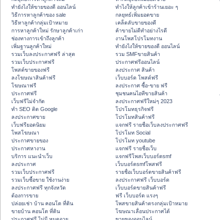
ทํายังไงให้ขายของดี ออนไลน์
ทําไงให้ลูกค้าเข้าร้านเยอะ ๆ
วิธีการหาลูกค้าของ sale
กลยุทธ์เพิ่มยอดขาย
วิธีหาลูกค้ากลุ่มเป้าหมาย
เคล็ดลับขายของดี
การหาลูกค้าใหม่ รักษาลูกค้าเก่า
ค้าขายไม่ดีทำอย่างไรดี
ช่องทางการเข้าถึงลูกค้า
งานโพสโปรโมทงาน
เพิ่มฐานลูกค้าใหม่
ทํายังไงให้ขายของดี ออนไลน์
รวมเว็บลงประกาศฟรี ล่าสุด
รวม SMFขายสินค้า
รวมเว็บประกาศฟรี
ประกาศฟรีออนไลน์
โพสต์ขายของฟรี
ลงประกาศ สินค้า
ลงโฆษณาสินค้าฟรี
เว็บบอร์ด โพสต์ฟรี
โฆษณาฟรี
ลงประกาศ ซื้อ-ขาย ฟรี
ประกาศฟรี
ชุมชนคนไอทีขายสินค้า
เว็บฟรีไม่จำกัด
ลงประกาศฟรีใหม่ๆ 2023
ทำ SEO ติด Google
โปรโมทธุรกิจฟรี
ลงประกาศขาย
โปรโมทสินค้าฟรี
เว็บฟรียอดนิยม
แจกฟรี รายชื่อเว็บลงประกาศฟรี
โพสโฆษณา
โปรโมท Social
ประกาศขายของ
โปรโมท youtube
ประกาศหางาน
แจกฟรี รายชื่อเว็บ
บริการ แนะนำเว็บ
แจกฟรีโพสเว็บบอร์ดsmf
ลงประกาศ
เว็บบอร์ดsmfโพสฟรี
รวมเว็บประกาศฟรี
รายชื่อเว็บบอร์ดขายสินค้าฟรี
รวมเว็บซื้อขาย ใช้งานง่าย
ลงประกาศฟรี เว็บบอร์ด
ลงประกาศฟรี ทุกจังหวัด
เว็บบอร์ดขายสินค้าฟรี
ต้องการขาย
ฟรี เว็บบอร์ด แรงๆ
ปล่อยเช่า บ้าน คอนโด ที่ดิน
โพสขายสินค้าตรงกลุ่มเป้าหมาย
ขายบ้าน คอนโด ที่ดิน
โฆษณาเลื่อนประกาศได้
ประกาศฟรี ไม่มี หมดอายุ
ขายของออนไลน์