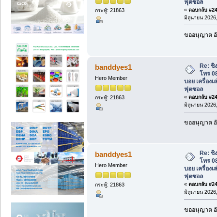
ฟุตซอล
«
ตอบกลับ #247
กระทู้: 21863
มิถุนายน 2026,
ขออนุญาต อั
Re: ชิง
banddyes1
โทร 0
Hero Member
บอย เครื่อง
ฟุตซอล
«
ตอบกลับ #248
กระทู้: 21863
มิถุนายน 2026,
ขออนุญาต อั
Re: ชิง
banddyes1
โทร 0
Hero Member
บอย เครื่อง
ฟุตซอล
«
ตอบกลับ #249
กระทู้: 21863
มิถุนายน 2026,
ขออนุญาต อั