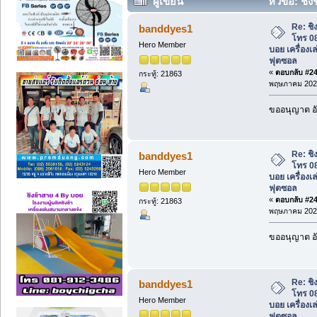
ผู้เขียน
หัวข้อ: ชิง
บอย เครื่องเล่นสนามเหล็ก, โกลฟุตซอล (อ
Re: ชิง
banddyes1
โทร 0
Hero Member
บอย เครื่อง
ฟุตซอล
«
ตอบกลับ #240
กระทู้: 21863
พฤษภาคม 2026
ขออนุญาต อั
Re: ชิง
banddyes1
โทร 0
Hero Member
บอย เครื่อง
ฟุตซอล
«
ตอบกลับ #241
กระทู้: 21863
พฤษภาคม 2026
ขออนุญาต อั
Re: ชิง
banddyes1
โทร 0
Hero Member
บอย เครื่อง
ฟุตซอล