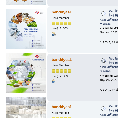
Re: ชิง
banddyes1
โทร 0
Hero Member
บอย เครื่อง
ฟุตซอล
«
ตอบกลับ #245
กระทู้: 21863
มิถุนายน 2026,
ขออนุญาต อั
Re: ชิง
banddyes1
โทร 0
Hero Member
บอย เครื่อง
ฟุตซอล
«
ตอบกลับ #246
กระทู้: 21863
มิถุนายน 2026,
ขออนุญาต อั
Re: ชิง
banddyes1
โทร 0
Hero Member
บอย เครื่อง