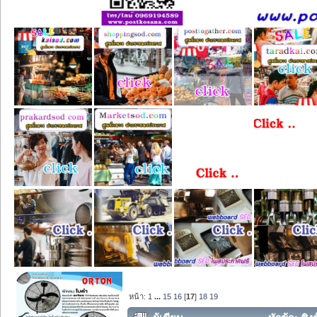
หน้า:
1
...
15
16
[
17
]
18
19