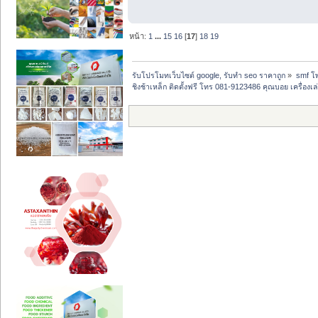
หน้า:
1
...
15
16
[
17
]
18
19
รับโปรโมทเว็บไซต์ google, รับทำ seo ราคาถูก
»
smf โ
ชิงช้าเหล็ก ติดตั้งฟรี โทร 081-9123486 คุณบอย เครื่อง