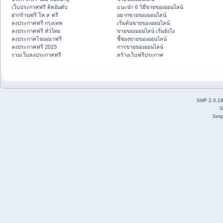
เว็บประกาศฟรี ติดอันดับ
แนะนำ 6 วิธีขายของออนไลน์
ฝากร้านฟรี โพ ส ฟรี
อยากขายของออนไลน์
ลงประกาศฟรี กรุงเทพ
เริ่มต้นขายของออนไลน์
ลงประกาศฟรี ทั่วไทย
ขายของออนไลน์ เริ่มยังไง
ลงประกาศโฆษณาฟรี
ชี้ช่องขายของออนไลน์
ลงประกาศฟรี 2023
การขายของออนไลน์
รวมเว็บลงประกาศฟรี
สร้างเว็บฟรีประกาศ
SMF 2.0.1
S
Simp