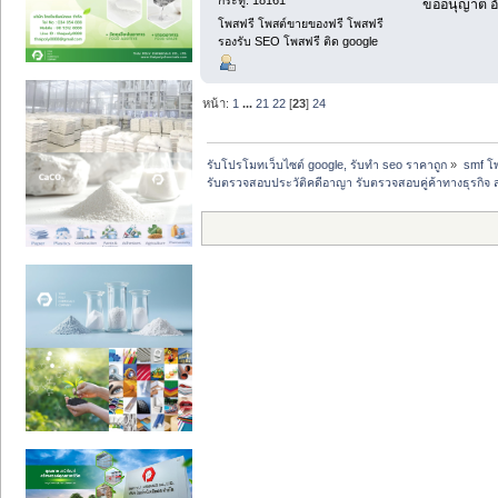
ขออนุญาต อั
โพสฟรี โพสต์ขายของฟรี โพสฟรี
รองรับ SEO โพสฟรี ติด google
หน้า:
1
...
21
22
[
23
]
24
รับโปรโมทเว็บไซต์ google, รับทำ seo ราคาถูก
»
smf โ
รับตรวจสอบประวัติคดีอาญา รับตรวจสอบคู่ค้าทางธุรกิจ