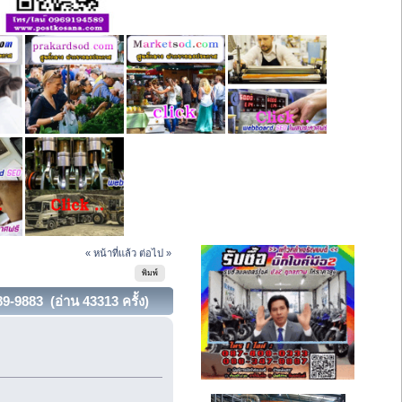
« หน้าที่แล้ว
ต่อไป »
พิมพ์
-9883 (อ่าน 43313 ครั้ง)