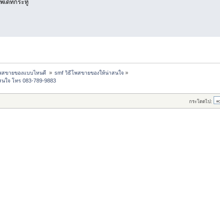
พเดทกระทู้
พสขายของแบบไหนดี 
»
smf วิธีโพสขายของให้น่าสนใจ
»
 สนใจ โทร 083-789-9883
กระโดดไป: