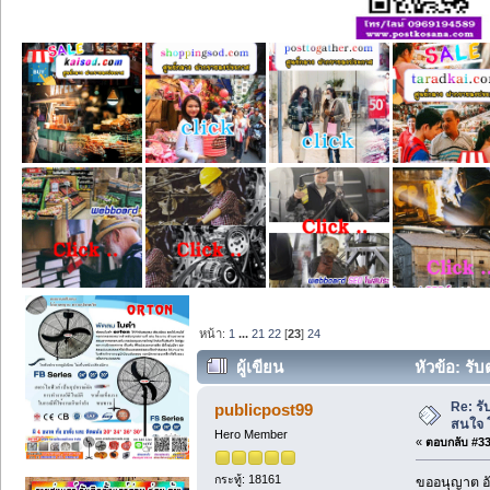
หน้า:
1
...
21
22
[
23
]
24
ผู้เขียน
หัวข้อ: รั
Re: รั
publicpost99
สนใจ 
Hero Member
«
ตอบกลับ #330
กระทู้: 18161
ขออนุญาต อั