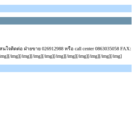
จติดต่อ ฝ่ายขาย 026912988 หรือ call center 0863035058 FAX:
[/img][/img][/img][/img][/img][/img][/img][/img][/img][/img]