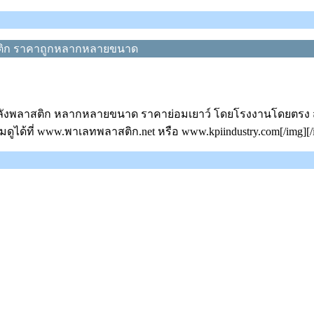
สติก ราคาถูกหลากหลายขนาด
ะ ลังพลาสติก หลากหลายขนาด ราคาย่อมเยาว์ โดยโรงงานโดยตรง สนใ
ดูได้ที่ www.พาเลทพลาสติก.net หรือ www.kpiindustry.com[/img][/img]