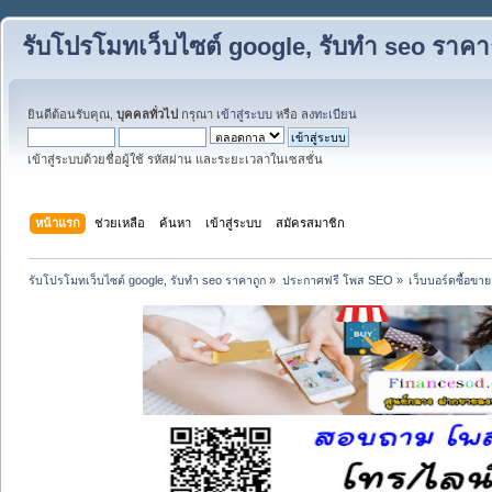
รับโปรโมทเว็บไซต์ google, รับทำ seo ราคา
ยินดีต้อนรับคุณ,
บุคคลทั่วไป
กรุณา
เข้าสู่ระบบ
หรือ
ลงทะเบียน
เข้าสู่ระบบด้วยชื่อผู้ใช้ รหัสผ่าน และระยะเวลาในเซสชั่น
หน้าแรก
ช่วยเหลือ
ค้นหา
เข้าสู่ระบบ
สมัครสมาชิก
รับโปรโมทเว็บไซต์ google, รับทำ seo ราคาถูก
»
ประกาศฟรี โพส SEO
»
เว็บบอร์ดซื้อขาย