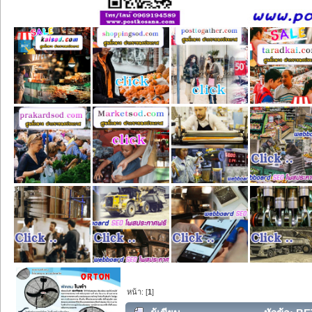
หน้า: [
1
]