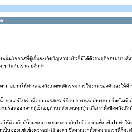
าด
ะนั้นโอกาสที่ตู้เย็นจะเกิดปัญหาพังเร็วก็มีได้ด้วยพฤติกรรมบางสิ่งบ
 ๆ กันกับเราเลยดีกว่า
 ๆ ก็ตาม อยากให้ท่านลองสังเกตพฤติกรรมการใช้งานของตัวเองให้ดี ๆ 
น้ำยาแอร์ไปเข้าที่คอมเพรสเซอร์ร้อน การหล่อเย็นระบบก็จะไม่ดี ท
วามร้อนออกจากตู้เย็นอยู่ด้านหลังแทบทุกรุ่น เมื่อเราตั้งชิดผนังเกิ
ังเกตให้ดีว่าถ้ามีน้ำแข็งเกาะเยอะมากเกินไปก็ต้องกดทิ้ง เพื่อไม่
หากเป็นช่องแช่แข็งควรอยู่ -18 องศา ซึ่งหากเราตั้งสูงมากกว่านี้ก็จะทำ