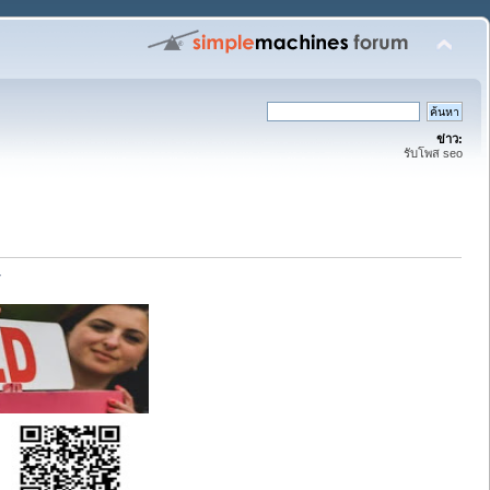
ข่าว:
รับโพส seo
7