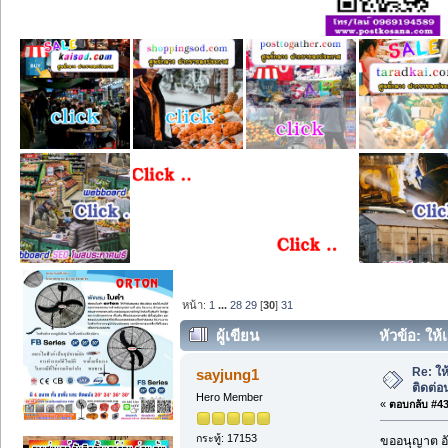
หน้า:
1
...
28
29
[
30
]
31
ผู้เขียน
หัวข้อ: ให้
Re: ให้
sayjung1
ติดต่
Hero Member
«
ตอบกลับ #435
กระทู้: 17153
ขออนุญาต อั