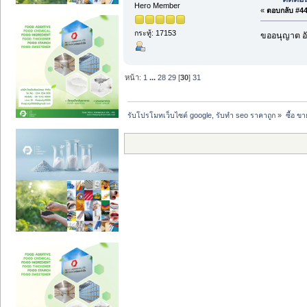
Hero Member
«
ตอบกลับ #449
กระทู้: 17153
ขออนุญาต อั
หน้า:
1
...
28
29
[
30
]
31
รับโปรโมทเว็บไซต์ google, รับทำ seo ราคาถูก
»
ซื้อ ข