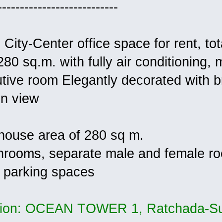
---------------------------
 City-Center office space for rent, to
280 sq.m. with fully air conditioning,
tive room Elegantly decorated with b
n view
ouse area of 280 sq m.
hrooms, separate male and female r
 parking spaces
tion: OCEAN TOWER 1, Ratchada-Su