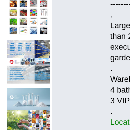
-------
.
Large
than 
execu
garde
.
Wareh
4 bat
3 VIP
.
Loca