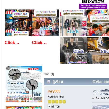
หน้า: [
1
]
ผู้เขียน
หัวข้อ: ออ
ออฟฟิ
ryry005
ถ.รัชดา
Hero Member
«
เมื่อ:
วันที่ 3
กระทู้: 705