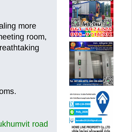
taling more
 meeting room,
reathtaking
ooms.
khumvit road