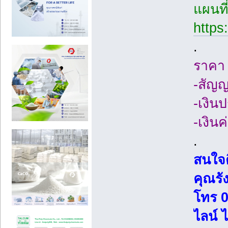
แผนที
https
.
ราคา 
-สัญญา
-เงิน
-เงินค
.
สนใจติ
คุณรั
โทร 
ไลน์ 