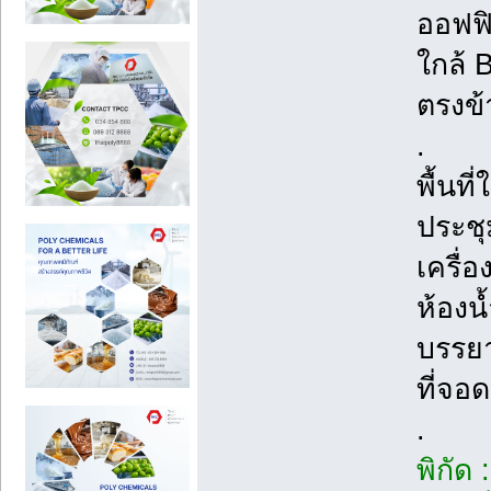
ออฟฟิ
ใกล้ 
ตรงข้า
.
พื้นท
ประชุ
เครื่
ห้องน
บรรย
ที่จอ
.
พิกัด