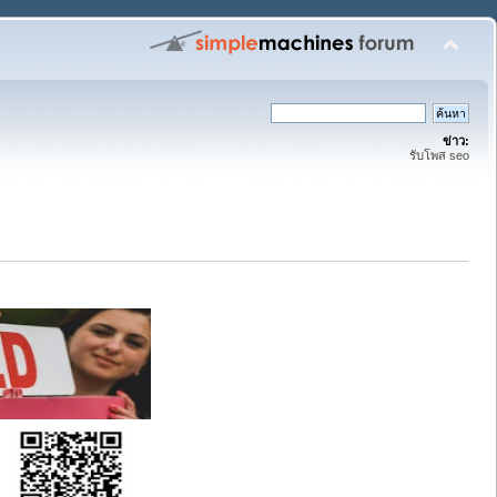
ข่าว:
รับโพส seo