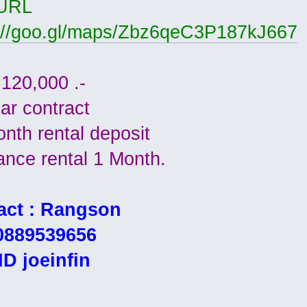
URL
://goo.gl/maps/Zbz6qeC3P187kJ667
 120,000 .-
ear contract
onth rental deposit
ance rental 1 Month.
act : Rangson
 0889539656
ID joeinfin