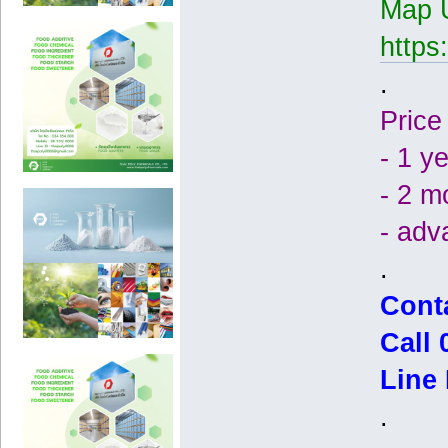
Map 
https
.
Price
- 1 y
- 2 m
- adv
.
Cont
Call
Line 
.