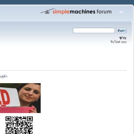
ข่าว:
รับโพส seo
ู่ค้า