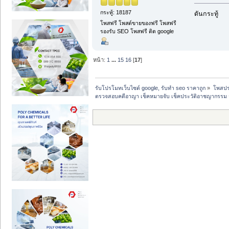
กระทู้: 18187
ดันกระทู้
โพสฟรี โพสต์ขายของฟรี โพสฟรี
รองรับ SEO โพสฟรี ติด google
หน้า:
1
...
15
16
[
17
]
รับโปรโมทเว็บไซต์ google, รับทำ seo ราคาถูก
»
โพสปร
ตรวจสอบคดีอาญา เช็คหมายจับ เช็คประวัติอาชญากรรม รับ