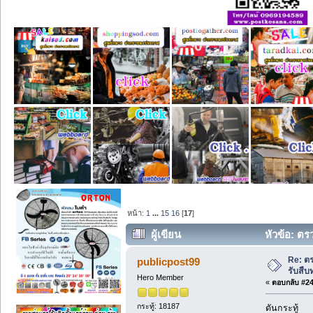
หน้า:
1
...
15
16
[
17
]
ผู้เขียน
หัวข้อ: ตร
ครั้ง)
Re: ต
publicpost99
รับสืบ
Hero Member
«
ตอบกลับ #240
กระทู้: 18187
ดันกระทู้