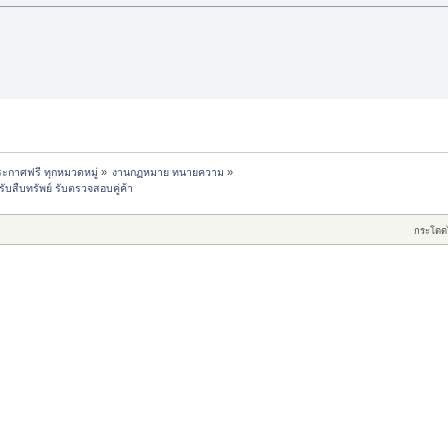
ะกาศฟรี ทุกหมวดหมู่
»
งานกฏหมาย ทนายความ
»
สืบทรัพย์ รับตรวจสอบคู่ค้า
กระโดด