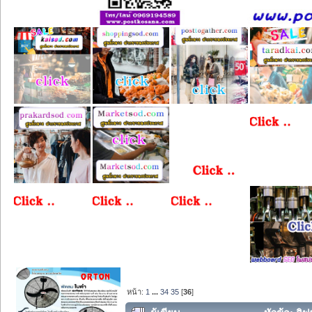
หน้า:
1
...
34
35
[
36
]