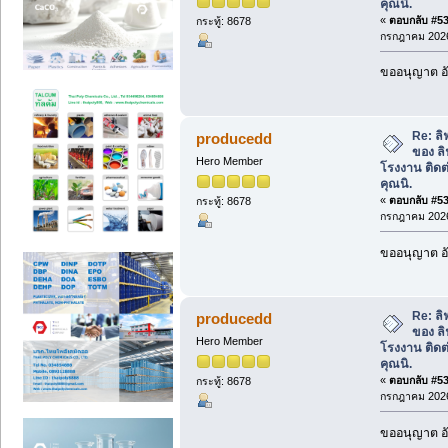
คุณนิ.
«
ตอบกลับ #532
กระทู้: 8678
กรกฎาคม 2026
ขออนุญาต อั
Re: ลิ
producedd
ของ ลิ
Hero Member
โรงงาน ติดต
คุณนิ.
«
ตอบกลับ #533
กระทู้: 8678
กรกฎาคม 2026
ขออนุญาต อั
Re: ลิ
producedd
ของ ลิ
Hero Member
โรงงาน ติดต
คุณนิ.
«
ตอบกลับ #534
กระทู้: 8678
กรกฎาคม 2026
ขออนุญาต อั