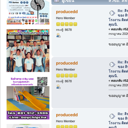
ผู้เขียน
หัวข้อ: ลิ
โรงงาน ติดต่อ 098-9987544 คุณนิ. (อ่าน
Re: ลิ
producedd
ของ ลิ
Hero Member
โรงงาน ติดต
คุณนิ.
«
ตอบกลับ #525
กระทู้: 8678
กรกฎาคม 2026
ขออนุญาต อั
Re: ลิ
producedd
ของ ลิ
Hero Member
โรงงาน ติดต
คุณนิ.
«
ตอบกลับ #526
กระทู้: 8678
กรกฎาคม 2026
ขออนุญาต อั
Re: ลิ
producedd
ของ ลิ
Hero Member
โรงงาน ติดต
คุณนิ.