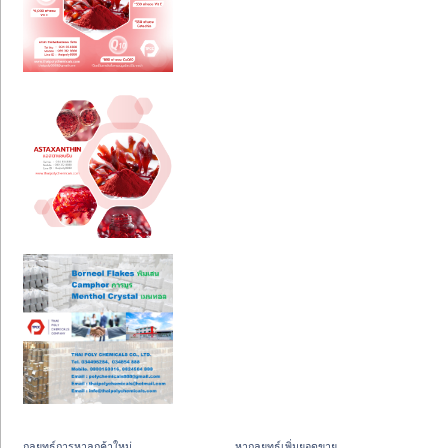
กลยุทธ์การหาลูกค้าใหม่
หากลยุทธ์เพิ่มยอดขาย