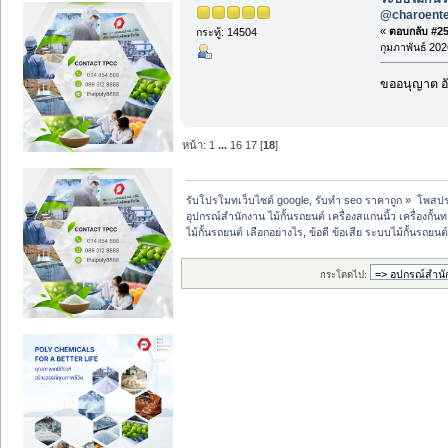
@charoent
«
ตอบกลับ #257
กระทู้: 14504
กุมภาพันธ์ 202
ขออนุญาต อั
หน้า:
1
...
16
17
[
18
]
รับโปรโมทเว็บไซต์ google, รับทำ seo ราคาถูก
»
โพสปร
อุปกรณ์สำนักงาน ไม้กั้นรถยนต์ เครื่องสแกนนิ้ว เครื่องกั้น
ไม้กั้นรถยนต์ เลือกอย่างไร, ข้อดี ข้อเสีย ระบบไม้กั้นรถย
กระโดดไป: