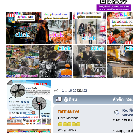
หน้า:
1
...
19
20
[
21
]
22
ผู้เขียน
หัวข้อ: พั
Re: พ
farmfan99
ทนทา
Hero Member
«
ตอบกลับ #300
กระทู้: 20974
ขออนุญาต อั