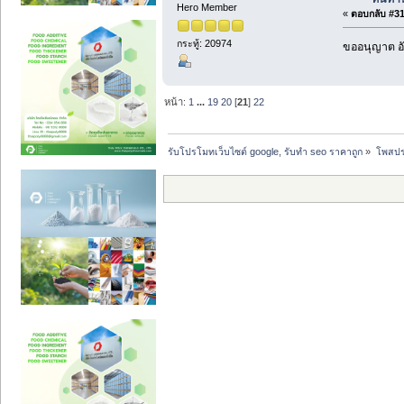
Hero Member
«
ตอบกลับ #314
กระทู้: 20974
ขออนุญาต อั
หน้า:
1
...
19
20
[
21
]
22
รับโปรโมทเว็บไซต์ google, รับทำ seo ราคาถูก
»
โพสปร