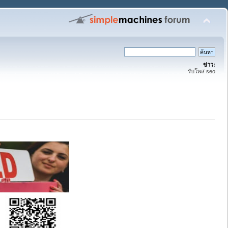
ข่าว:
รับโพส seo