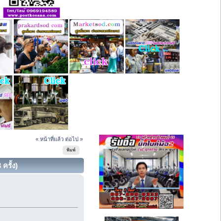
« หน้าที่แล้ว
ต่อไป »
พิมพ์
รั้ง)