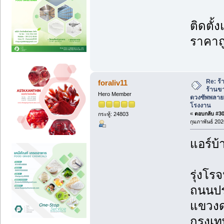
ติดตั้
ราคาถ
Re: ร้
foraliv11
ร้านข
Hero Member
ดวงซัพพลาย
โรงงาน
«
ตอบกลับ #302
กระทู้: 24803
กุมภาพันธ์ 202
แอร์บ้
รุ่งโรจ
ถนนปร
แขวงด
กรุงเ