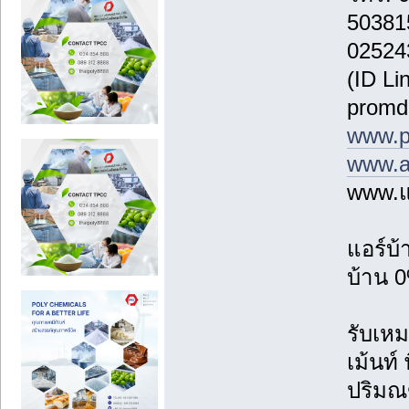
50381
02524
(ID Li
promd
www.p
www.a
www.แ
แอร์บ
บ้าน 0
รับเหม
เม้นท์
ปริม