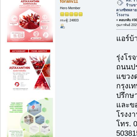
Re: ร้
foraliv11
ร้านข
Hero Member
ดวงซัพพลาย
โรงงาน
«
ตอบกลับ #303
กระทู้: 24803
กุมภาพันธ์ 202
แอร์บ้
รุ่งโรจ
ถนนปร
แขวงด
กรุงเ
ปรึกษา
และขอ
โรงงาน
โทร. 
50381