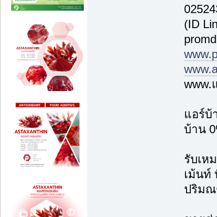
02524
(ID Li
promd
www.p
www.a
www.แ
แอร์บ
บ้าน 0
รับเหม
เม้นท์
ปริม