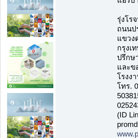
แอร์บ้
รุ่งโรจ
ถนนปร
แขวงด
กรุงเ
ปรึกษา
และขอ
โรงงาน
โทร. 
50381
02524
(ID Li
promd
www.p