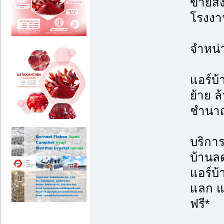
ขายส่ง
โรงงาน
จำหน่
แอร์บ้
ย้าย ล้
ชำนา
บริการต
บ้านล
แอร์บ
แลก แจ
ฟรี*