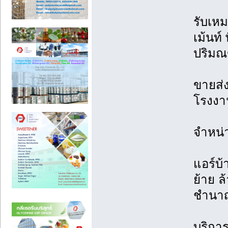
รับเหม
เม้นท์
ปริม
ขายส่ง
โรงงาน
จำหน่
แอร์บ้
ย้าย ล้
ชำนา
บริการต