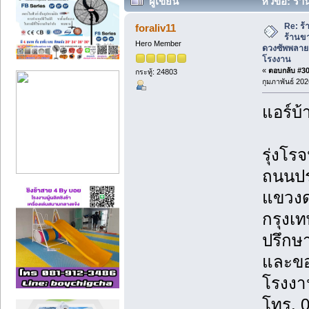
ผู้เขียน
หัวข้อ: ร้า
พรหมดวงซัพพลาย แอร์บ้านราคาโรงงาน (
Re: ร้
foraliv11
ร้านข
Hero Member
ดวงซัพพลาย
โรงงาน
«
ตอบกลับ #300
กระทู้: 24803
กุมภาพันธ์ 202
แอร์บ้
รุ่งโรจ
ถนนปร
แขวงด
กรุงเ
ปรึกษา
และขอ
โรงงาน
โทร. 