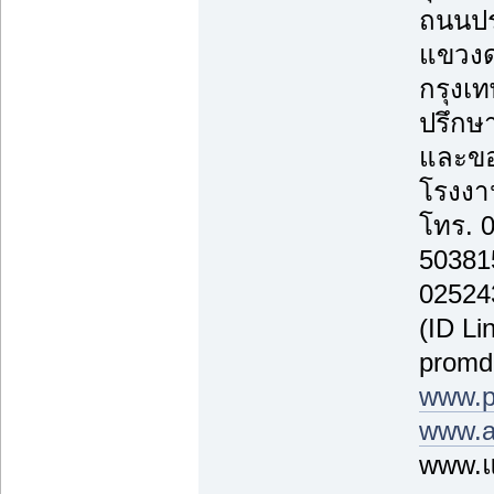
ถนนปร
แขวงด
กรุงเ
ปรึกษา
และขอ
โรงงาน
โทร. 
50381
02524
(ID Li
promd
www.p
www.a
www.แ