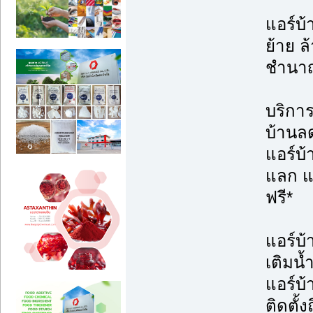
แอร์บ้
ย้าย ล้
ชำนา
บริการต
บ้านล
แอร์บ
แลก แจ
ฟรี*
แอร์บ้
เติมน้
แอร์บ
ติดตั้ง