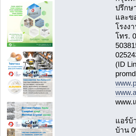
ปรึกษา
และขอ
โรงงาน
โทร. 
50381
02524
(ID Li
promd
www.p
www.a
www.แ
แอร์บ
บ้าน 0