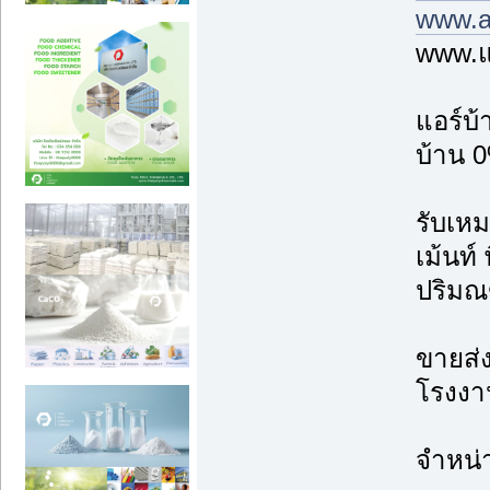
www.a
www.แ
แอร์บ
บ้าน 0
รับเหม
เม้นท์
ปริม
ขายส่ง
โรงงาน
จำหน่