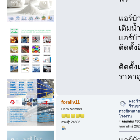
แอร์บ้
เติมน้
แอร์บ
ติดตั้ง
ติดตั้
ราคาถ
Re: ร้
foraliv11
ร้านข
Hero Member
ดวงซัพพลาย
โรงงาน
«
ตอบกลับ #301
กระทู้: 24803
กุมภาพันธ์ 202