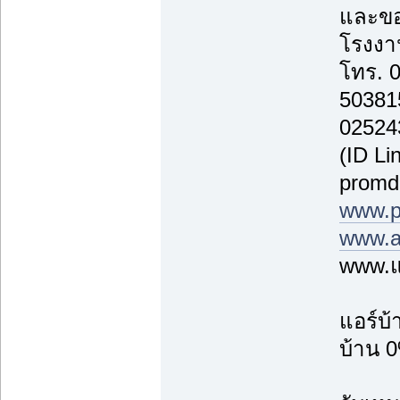
และขอ
โรงงาน
โทร. 
50381
02524
(ID Li
promd
www.p
www.a
www.แ
แอร์บ
บ้าน 0