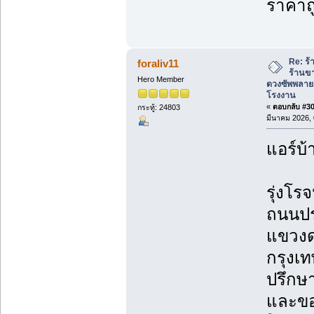
ราคาถ
Re: ร้
foraliv11
ร้านข
Hero Member
ดวงซัพพลาย
โรงงาน
«
ตอบกลับ #308
กระทู้: 24803
มีนาคม 2026, 
แอร์บ้
รุ่งโรจ
ถนนปร
แขวงด
กรุงเ
ปรึกษา
และขอ