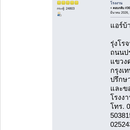
โรงงาน
«
ตอบกลับ #306
กระทู้: 24803
มีนาคม 2026, 
แอร์บ้
รุ่งโรจ
ถนนปร
แขวงด
กรุงเ
ปรึกษา
และขอ
โรงงาน
โทร. 
50381
02524