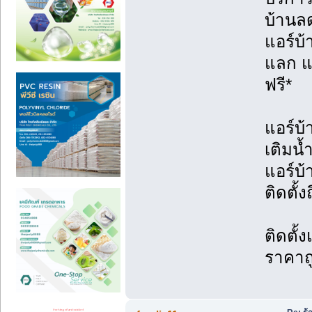
บ้านล
แอร์บ
แลก แจ
ฟรี*
แอร์บ้
เติมน้
แอร์บ
ติดตั้ง
ติดตั้
ราคาถ