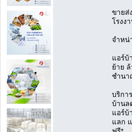
ขายส่ง
โรงงาน
จำหน่
แอร์บ้
ย้าย ล้
ชำนา
บริการต
บ้านล
แอร์บ
แลก แจ
ฟรี*