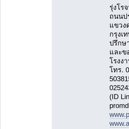
รุ่งโรจ
ถนนปร
แขวงด
กรุงเ
ปรึกษา
และขอ
โรงงาน
โทร. 
50381
02524
(ID Li
promd
www.p
www.a