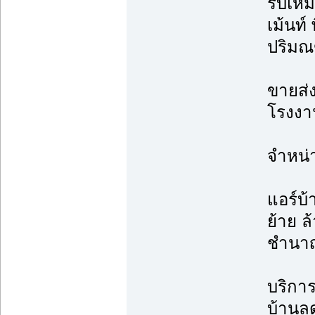
รับเหม
เม้นท์
ปริม
ขายส่ง
โรงงาน
จำหน่
แอร์บ้
ย้าย ล้
ชำนา
บริการต
บ้านล