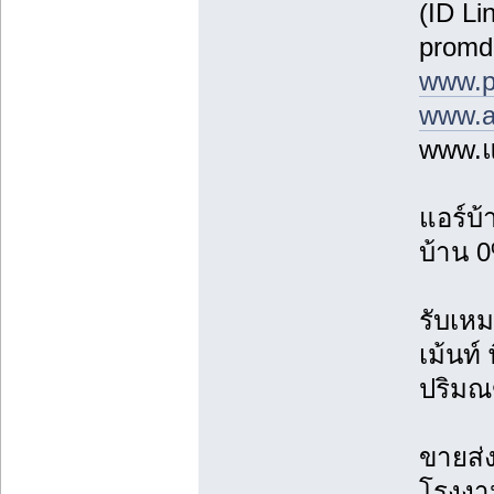
(ID Li
promd
www.p
www.a
www.แ
แอร์บ
บ้าน 0
รับเหม
เม้นท์
ปริม
ขายส่ง
โรงงาน