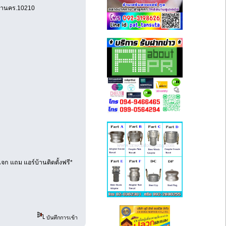
มหานคร.10210
จก แถม แอร์บ้านติดตั้งฟรี*
บันทึกการเข้า