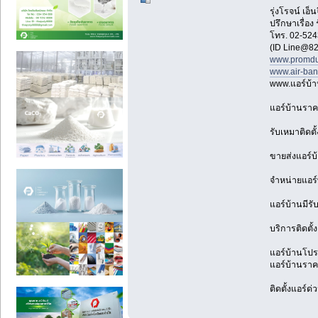
รุ่งโรจน์ เ
ปรึกษาเรื่อง
โทร. 02-524
(ID Line@82
www.promdu
www.air-ba
www.แอร์บ้
แอร์บ้านราค
รับเหมาติดตั
ขายส่งแอร์บ
จำหน่ายแอร์
แอร์บ้านมีรั
บริการติดตั้
แอร์บ้านโปรโ
แอร์บ้านราคา
ติดตั้งแอร์ด