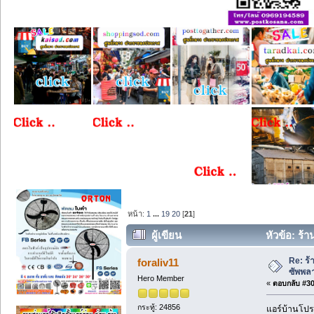
หน้า:
1
...
19
20
[
21
]
ผู้เขียน
หัวข้อ: ร้
Re: ร้
foraliv11
ซัพพล
Hero Member
«
ตอบกลับ #300
กระทู้: 24856
แอร์บ้านโปร