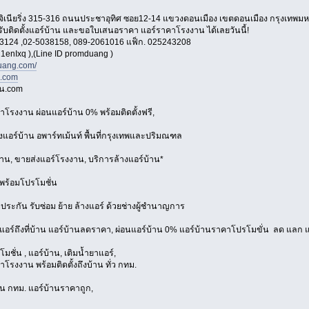
อ็นจิเนียริ่ง 315-316 ถนนประชาอุทิศ ซอย12-14 แขวงดอนเมือง เขตดอนเมือง กรุงเทพ
 รับติดตั้งแอร์บ้าน และขอใบเสนอราคา แอร์ราคาโรงงาน ได้เลยวันนี้!
3124 ,02-5038158, 089-2061016 แฟ็ก. 025243208
1enIxq ),(Line ID promduang )
ang.com/
n.com
าน.com
าโรงงาน ผ่อนแอร์บ้าน 0% พร้อมติดตั้งฟรี,
้งแอร์บ้าน อพาร์ทเม้นท์ พื้นที่กรุงเทพและปริมณฑล
้าน, ขายส่งแอร์โรงงาน, บริการล้างแอร์บ้าน*
พร้อมโปรโมชั่น
บประกัน รับซ่อม ย้าย ล้างแอร์ ด้วยช่างผู้ชำนาญการ
งแอร์ถึงที่บ้าน แอร์บ้านลดราคา, ผ่อนแอร์บ้าน 0% แอร์บ้านราคาโปรโมขั่น ลด แลก แ
มชั่น , แอร์บ้าน, เติมน้ำยาแอร์,
โรงงาน พร้อมติดตั้งถึงบ้าน ทั่ว กทม.
่วน กทม. แอร์บ้านราคาถูก,