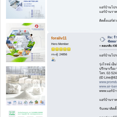
แอร์บ้านโปรโ
แอร์บ้านราคา
ติดตั้งแอร์ด
Re: ร้
foraliv11
ซัพพล
Hero Member
«
ตอบกลับ #302
กระทู้: 24856
แอร์บ้านโปร
รุ่งโรจน์ เ
ปรึกษาเรื่อง
โทร. 02-524
(ID Line@82
www.promdu
www.air-ba
www.แอร์บ้
แอร์บ้านราค
รับเหมาติดตั