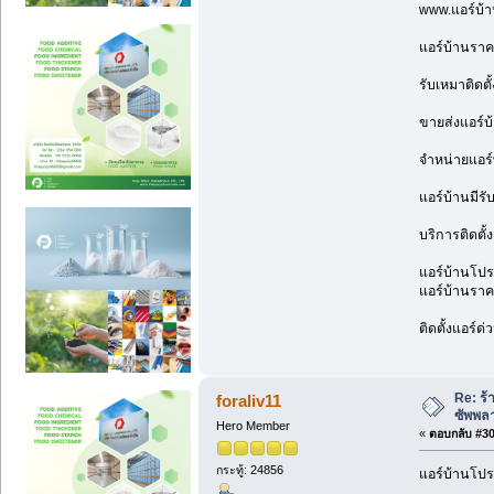
www.แอร์บ้
แอร์บ้านราค
รับเหมาติดตั
ขายส่งแอร์บ
จำหน่ายแอร์
แอร์บ้านมีรั
บริการติดตั้
แอร์บ้านโปรโ
แอร์บ้านราคา
ติดตั้งแอร์ด
Re: ร้
foraliv11
ซัพพล
Hero Member
«
ตอบกลับ #304
กระทู้: 24856
แอร์บ้านโปร