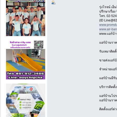
รุ่งโรจน์ เ
ปรึกษาเรื่อง
โทร. 02-524
(ID Line@82
www.promdu
www.air-ba
www.แอร์บ้
แอร์บ้านราค
รับเหมาติดตั
ขายส่งแอร์บ
จำหน่ายแอร์
แอร์บ้านมีรั
บริการติดตั้
แอร์บ้านโปรโ
แอร์บ้านราคา
ติดตั้งแอร์ด