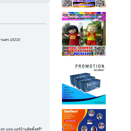
มหานคร.10210
จก แถม แอร์บ้านติดตั้งฟรี*