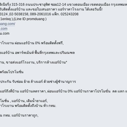
อ็นจิเนียริ่ง 315-316 ถนนประชาอุทิศ ซอย12-14 แขวงดอนเมือง เขตดอนเมือง กรุงเทพ
 รับติดตั้งแอร์บ้าน และขอใบเสนอราคา แอร์ราคาโรงงาน ได้เลยวันนี้!
3124 ,02-5038158, 089-2061016 แฟ็ก. 025243208
1enIxq ),(Line ID promduang )
ang.com/
n.com
าน.com
าโรงงาน ผ่อนแอร์บ้าน 0% พร้อมติดตั้งฟรี,
้งแอร์บ้าน อพาร์ทเม้นท์ พื้นที่กรุงเทพและปริมณฑล
้าน, ขายส่งแอร์โรงงาน, บริการล้างแอร์บ้าน*
พร้อมโปรโมชั่น
บประกัน รับซ่อม ย้าย ล้างแอร์ ด้วยช่างผู้ชำนาญการ
งแอร์ถึงที่บ้าน แอร์บ้านลดราคา, ผ่อนแอร์บ้าน 0% แอร์บ้านราคาโปรโมขั่น ลด แลก แ
มชั่น , แอร์บ้าน, เติมน้ำยาแอร์,
โรงงาน พร้อมติดตั้งถึงบ้าน ทั่ว กทม.
่วน กทม. แอร์บ้านราคาถูก,