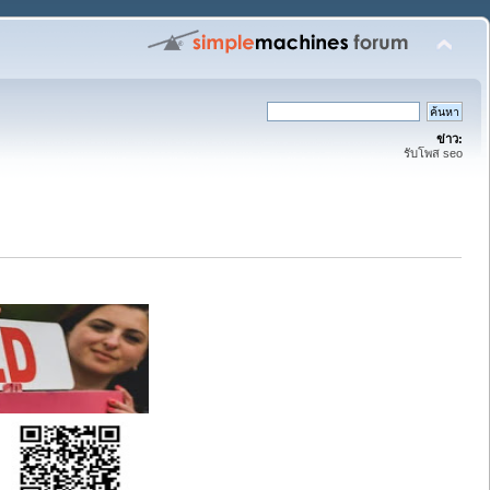
ข่าว:
รับโพส seo