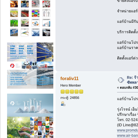
ขายส่งแอร์บ
จำหน่ายแอร์
แอร์บ้านมีรั
บริการติดตั้
แอร์บ้านโปรโ
แอร์บ้านราคา
ติดตั้งแอร์ด
Re: ร้
foraliv11
ซัพพล
Hero Member
«
ตอบกลับ #303
กระทู้: 24856
แอร์บ้านโปร
รุ่งโรจน์ เ
ปรึกษาเรื่อง
โทร. 02-524
(ID Line@82
www.promdu
www.air-ba