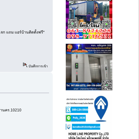
จก แถม แอร์บ้านติดตั้งฟรี*
บันทึกการเข้า
มหานคร.10210