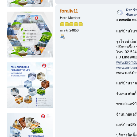
Re: ร้
foraliv11
ซัพพล
Hero Member
«
ตอบกลับ #301
กระทู้: 24856
แอร์บ้านโปร
รุ่งโรจน์ เ
ปรึกษาเรื่อง
โทร. 02-524
(ID Line@82
www.promdu
www.air-ba
www.แอร์บ้
แอร์บ้านราค
รับเหมาติดตั
ขายส่งแอร์บ
จำหน่ายแอร์
แอร์บ้านมีรั
บริการติดตั้