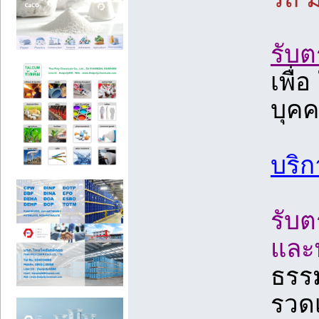
รับต
เพื่
บุคค
บริ
รับต
และ
ธรรม
รวดเ