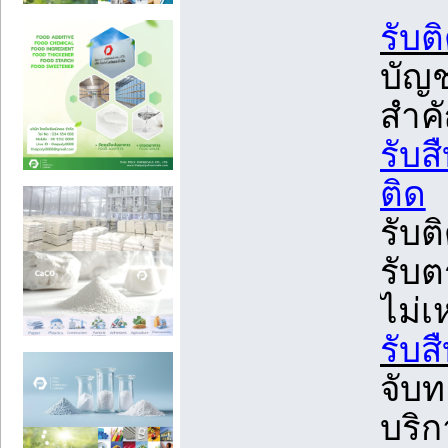
รับต
บัญ
สำค
รับส
ติด
รับต
รับ
ไม่
รับ
จับท
บริก