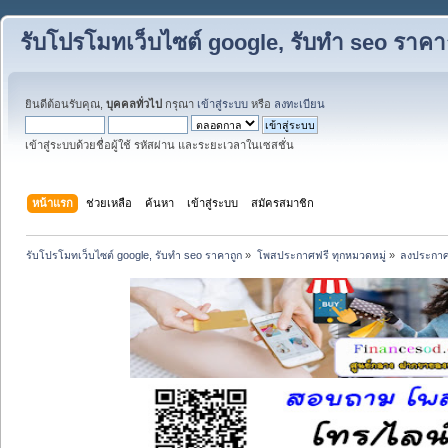
รับโปรโมทเว็บไซต์ google, รับทำ seo ราคา
ยินดีต้อนรับคุณ,
บุคคลทั่วไป
กรุณา
เข้าสู่ระบบ
หรือ
ลงทะเบียน
เข้าสู่ระบบด้วยชื่อผู้ใช้ รหัสผ่าน และระยะเวลาในเซสชั่น
หน้าแรก
ช่วยเหลือ
ค้นหา
เข้าสู่ระบบ
สมัครสมาชิก
รับโปรโมทเว็บไซต์ google, รับทำ seo ราคาถูก
»
โพสประกาศฟรี ทุกหมวดหมู่
»
ลงประกาศ