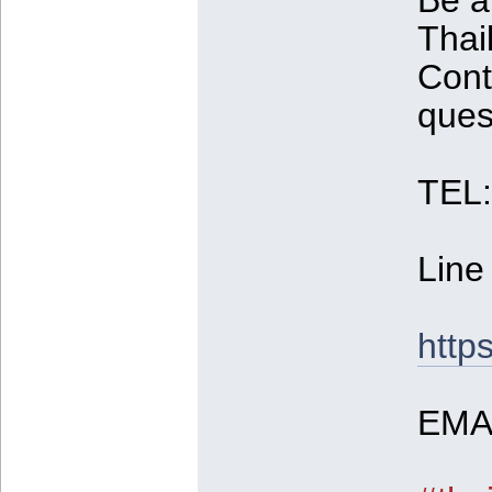
Be a
Thai
Cont
ques
TEL
Line
http
EMA