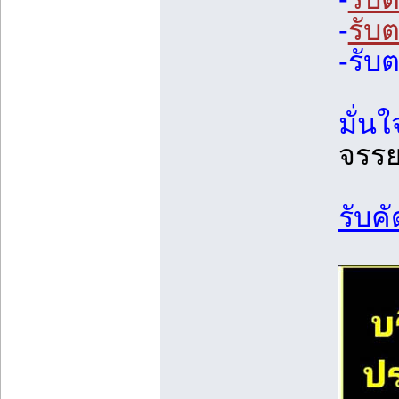
-
รับ
-รับ
มั่น
จรร
รับค