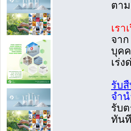
ตาม
เรา
จาก 
บุคค
เร่ง
รับส
จำน
รับ
ทันท