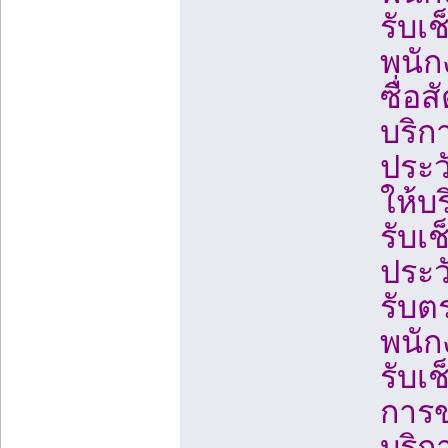
รับเ
พนัก
ซื่อส
บริก
ประว
ให้บ
รับเ
ประว
รับต
พนัก
รับเ
การข
บริก