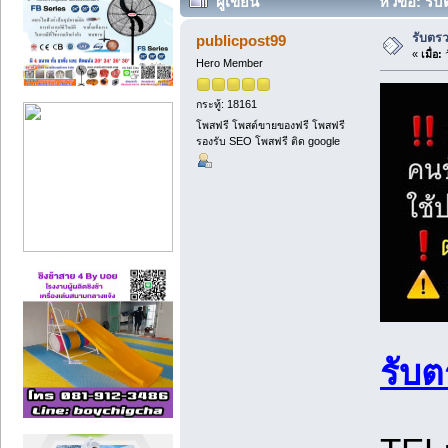
ผู้เขียน
หัวข้อ: รับ
รับตรว
publicpost99
«
เมื่อ:
ว
Hero Member
กระทู้: 18161
โพสฟรี โพสต์ขายของฟรี โพสฟรี
รองรับ SEO โพสฟรี ติด google
รับต