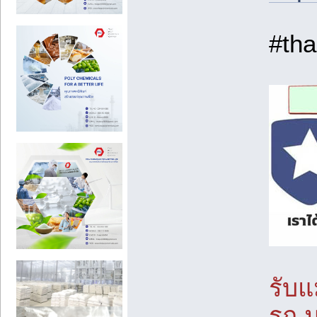
#tha
รับแ
รถ ม