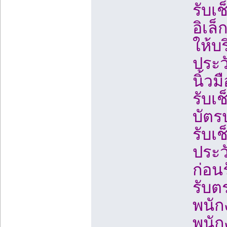
รับเ
อิเล็
ให้บ
ประว
นิ้วม
รับเ
บัตร
รับเ
ประว
ก่อน
รับต
พนัก
พนัก