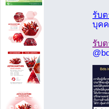
รับ
บุค
รับต
@bd