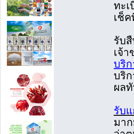
ทะเ
เช็ค
รับ
เจ้า
บริก
บริ
ผลทั
รับ
มาก
ว่าต