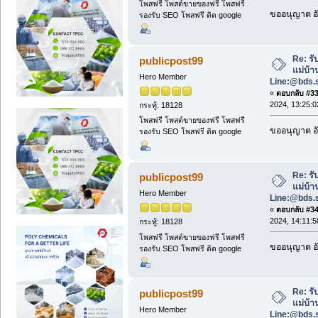
โพสฟรี โพสต์ขายของฟรี โพสฟรี
ขออนุญาต อั
รองรับ SEO โพสฟรี ติด google
Re: ร
publicpost99
แม่บ้าน
Hero Member
Line:@bds.
«
ตอบกลับ #33 
2024, 13:25:0
กระทู้: 18128
โพสฟรี โพสต์ขายของฟรี โพสฟรี
ขออนุญาต อั
รองรับ SEO โพสฟรี ติด google
Re: ร
publicpost99
แม่บ้าน
Hero Member
Line:@bds.
«
ตอบกลับ #34 
2024, 14:11:5
กระทู้: 18128
โพสฟรี โพสต์ขายของฟรี โพสฟรี
ขออนุญาต อั
รองรับ SEO โพสฟรี ติด google
Re: ร
publicpost99
แม่บ้าน
Hero Member
Line:@bds.