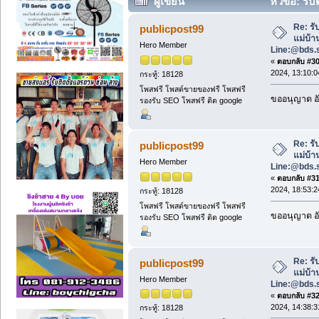
ผู้เขียน
หัวข้อ: รับ
Line:@bds.service (อ่าน 22920 ครั้ง)
Re: ร
publicpost99
แม่บ้าน
Hero Member
Line:@bds.
«
ตอบกลับ #30 
2024, 13:10:0
กระทู้: 18128
โพสฟรี โพสต์ขายของฟรี โพสฟรี
ขออนุญาต อั
รองรับ SEO โพสฟรี ติด google
Re: ร
publicpost99
แม่บ้าน
Hero Member
Line:@bds.
«
ตอบกลับ #31 
2024, 18:53:2
กระทู้: 18128
โพสฟรี โพสต์ขายของฟรี โพสฟรี
ขออนุญาต อั
รองรับ SEO โพสฟรี ติด google
Re: ร
publicpost99
แม่บ้าน
Hero Member
Line:@bds.
«
ตอบกลับ #32 
2024, 14:38:3
กระทู้: 18128