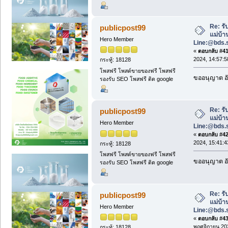
Re: ร
publicpost99
แม่บ้าน
Hero Member
Line:@bds.
«
ตอบกลับ #41 
2024, 14:57:5
กระทู้: 18128
โพสฟรี โพสต์ขายของฟรี โพสฟรี
ขออนุญาต อั
รองรับ SEO โพสฟรี ติด google
Re: ร
publicpost99
แม่บ้าน
Hero Member
Line:@bds.
«
ตอบกลับ #42 
2024, 15:41:4
กระทู้: 18128
โพสฟรี โพสต์ขายของฟรี โพสฟรี
ขออนุญาต อั
รองรับ SEO โพสฟรี ติด google
Re: ร
publicpost99
แม่บ้าน
Hero Member
Line:@bds.
«
ตอบกลับ #43 
พฤศจิกายน 202
กระทู้: 18128