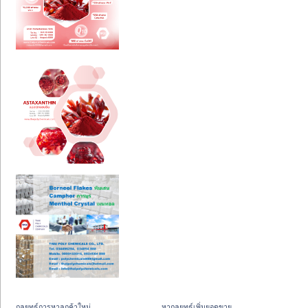
กลยุทธ์การหาลูกค้าใหม่
หากลยุทธ์เพิ่มยอดขาย