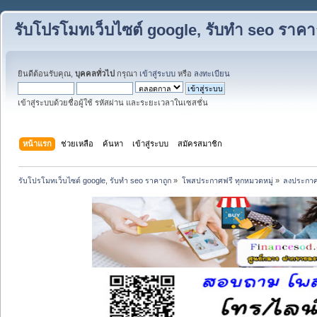
รับโปรโมทเว็บไซต์ google, รับทำ seo ราคา
ยินดีต้อนรับคุณ,
บุคคลทั่วไป
กรุณา
เข้าสู่ระบบ
หรือ
ลงทะเบียน
เข้าสู่ระบบด้วยชื่อผู้ใช้ รหัสผ่าน และระยะเวลาในเซสชั่น
หน้าแรก
ช่วยเหลือ
ค้นหา
เข้าสู่ระบบ
สมัครสมาชิก
รับโปรโมทเว็บไซต์ google, รับทำ seo ราคาถูก
»
โพสประกาศฟรี ทุกหมวดหมู่
»
ลงประกาศ