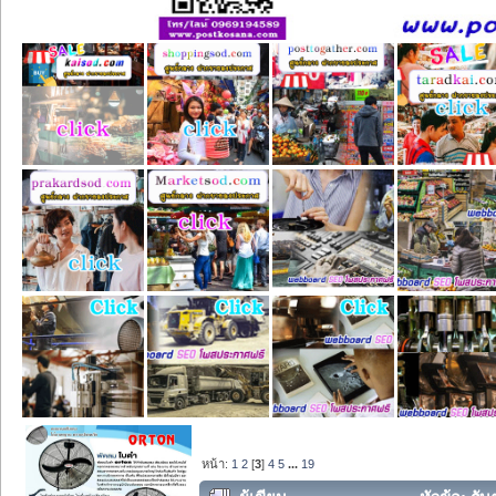
หน้า:
1
2
[
3
]
4
5
...
19