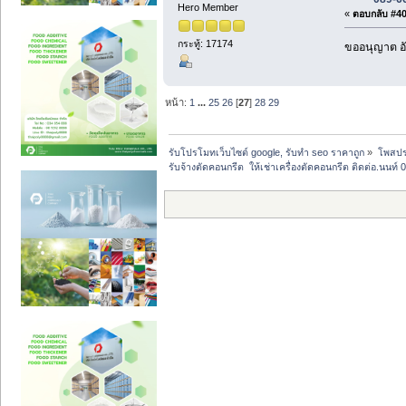
Hero Member
«
ตอบกลับ #404
กระทู้: 17174
ขออนุญาต อั
หน้า:
1
...
25
26
[
27
]
28
29
รับโปรโมทเว็บไซต์ google, รับทำ seo ราคาถูก
»
โพสปร
รับจ้างตัดคอนกรีต  ให้เช่าเครื่องตัดคอนกรีต ติดต่อ.นนท์