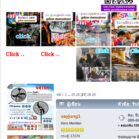
หน้า:
1
...
25
26
[
27
]
28
29
ผู้เขียน
หัวข้อ: รับ
Re: รั
sayjung1
089-6
Hero Member
«
ตอบกลับ #390
กระทู้: 17174
ขออนุญาต อั