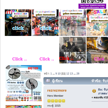
หน้า:
1
...
9
10
[
11
]
12
13
...
28
ผู้เขียน
หัวข้อ: รั
135925 ครั้ง)
Re: รั
rezrezmore
ภาคตะวั
Hero Member
«
ตอบกลับ #150
กระทู้: 1015