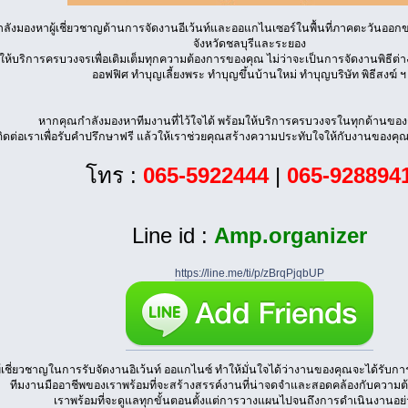
ลังมองหาผู้เชี่ยวชาญด้านการจัดงานอีเว้นท์และออแกไนเซอร์ในพื้นที่ภาคตะวันอ
จังหวัดชลบุรีและระยอง
ให้บริการครบวงจรเพื่อเติมเต็มทุกความต้องการของคุณ ไม่ว่าจะเป็นการจัดงานพิธีต่
ออฟฟิศ ทำบุญเลี้ยงพระ ทำบุญขึ้นบ้านใหม่ ทำบุญบริษัท พิธีสงฆ์ ฯ
หากคุณกำลังมองหาทีมงานที่ไว้ใจได้ พร้อมให้บริการครบวงจรในทุกด้านขอ
ติดต่อเราเพื่อรับคำปรึกษาฟรี แล้วให้เราช่วยคุณสร้างความประทับใจให้กับงานของคุ
โทร :
065-5922444
|
065-928894
Line id :
Amp.organizer
https://line.me/ti/p/zBrqPjqbUP
ผู้เชี่ยวชาญในการรับจัดงานอิเว้นท์ ออแกไนซ์ ทำให้มั่นใจได้ว่างานของคุณจะได้รับก
ทีมงานมืออาชีพของเราพร้อมที่จะสร้างสรรค์งานที่น่าจดจำและสอดคล้องกับความต
เราพร้อมที่จะดูแลทุกขั้นตอนตั้งแต่การวางแผนไปจนถึงการดำเนินงานอย่าง