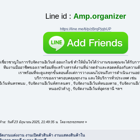
Line id :
Amp.organizer
https://line.me/ti/p/zBrqPjqbUP
ผู้เชี่ยวชาญในการรับจัดงานอิเว้นท์ ออแกไนซ์ ทำให้มั่นใจได้ว่างานของคุณจะได้รับก
ทีมงานมืออาชีพของเราพร้อมที่จะสร้างสรรค์งานที่น่าจดจำและสอดคล้องกับความต
เราพร้อมที่จะดูแลทุกขั้นตอนตั้งแต่การวางแผนไปจนถึงการดำเนินงานอย่าง
บริการของเราครอบคลุมทุกงาน และให้บริการทั่วประเทศ เช่น
ีเว้นท์นครพนม , รับจัดงานอีเว้นท์สกลนคร , รับจัดงานอีเว้นท์หนองคาย , รับจัดงานอีเว้
หนองบัวลำภู , รับจัดงานอีเว้นท์อุดรธานี ฯลฯ
ดท้าย: วันที่ 23 มิถุนายน 2025, 21:49:35 น. โดย rezrezmore
»
บจัดงานแต่งงาน งานเปิดตัวสินค้า งานแสดงสินค้าใน