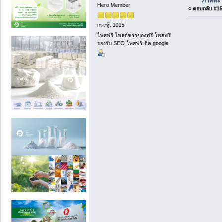
ภาคตะวั
Hero Member
«
ตอบกลับ #152
กระทู้: 1015
โพสฟรี โพสต์ขายของฟรี โพสฟรี
รองรับ SEO โพสฟรี ติด google