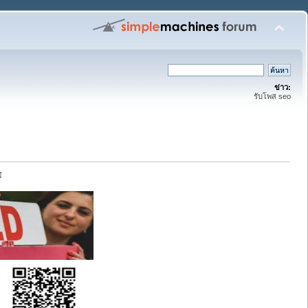
ข่าว:
รับโพส seo
ี 