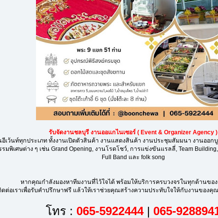
รับจัดงานชลบุรี งานออแกไนเซอร์ ( Event & Organizer Agency )
นอีเว้นท์ทุกประเภท ทั้งงานเปิดตัวสินค้า งานแสดงสินค้า งานประชุมสัมมนา งานออกบ
รรมพิเศษต่าง ๆ เช่น Grand Opening, งานโรดโชว์, การแข่งขันแรลลี่, Team Building
Full Band และ folk song
หากคุณกำลังมองหาทีมงานที่ไว้ใจได้ พร้อมให้บริการครบวงจรในทุกด้านขอ
ติดต่อเราเพื่อรับคำปรึกษาฟรี แล้วให้เราช่วยคุณสร้างความประทับใจให้กับงานของคุ
โทร :
065-5922444
|
065-928894