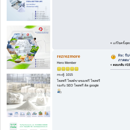
«
แก้ไขครั้งสุ
Re: รั
rezrezmore
ภาคตะวั
Hero Member
«
ตอบกลับ #151
กระทู้: 1015
โพสฟรี โพสต์ขายของฟรี โพสฟรี
รองรับ SEO โพสฟรี ติด google