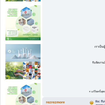
เราเป็น
รับจัดงานอ
«
แก้ไขครั้งสุ
Re: รั
rezrezmore