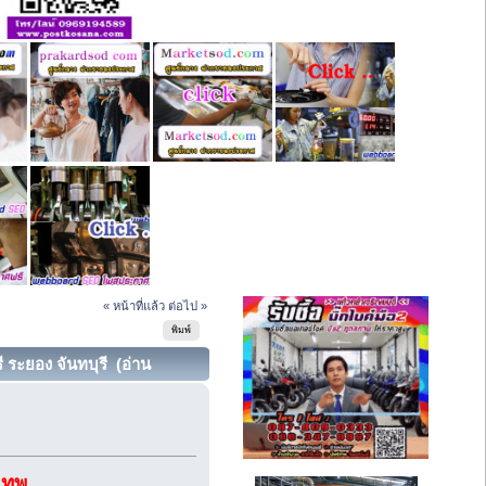
« หน้าที่แล้ว
ต่อไป »
พิมพ์
 ระยอง จันทบุรี (อ่าน
เทพ